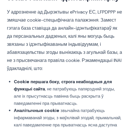
У адрозненне ад Дырэктывы ePrivacy ЕС, LFPDPPP не
змяшчае cookie-спецыфічнага палажэння. Замест
гэтага база ставіцца да анлайн-ідэнтыфікатараў як
да персанальных дадзеных, калі яны могуць быць
звязаны з ідэнтыфікаваным індывідуумам, і
абавязацельствы згоды вынікаюць з агульнай базы, а
не з прысвечанага правіла cookie. Рэкамендацыі INAI
ўдакладнілі, што:
Cookie першага боку, строга неабходныя для
функцыі сайта
, не патрабуюць папярэдняй згоды,
але іх прысутнасць павінна быць раскрыта ў
паведамленні пра прыватнасць.
Аналітычныя cookie
звычайна патрабуюць
інфармаванай згоды, з маўклівай згодай, прымальнай,
калі паведамленне пра прыватнасць ясна даступна