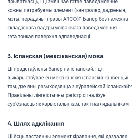
прыватнасць, і ці змяшчае гэтае паведамленне
кожны патрабуемы элемент (кантролер, дадзеныя,
мэты, перадачы, правы ARCO)? Банер без належна
складзенага падтрымліваючага паведамлення —
гэта тонкая паверхня адпаведнасці.
3. Іспанская (мексіканская) мова
Ці прадстаўлены банер на іспанскай, і ці
выкарыстоўвае ён мексіканскія іспанскія канвенцыі
там, дзе яны разыходзяцца з еўрапейскай іспанскай?
Правільны лінгвістычны рэгістр сігналізуе
сур'ёзнасць як карыстальнікам, так і наглядальнікам.
4. Шлях адклікання
Ці ёсць пастаянны элемент кіравання, які дазваляе