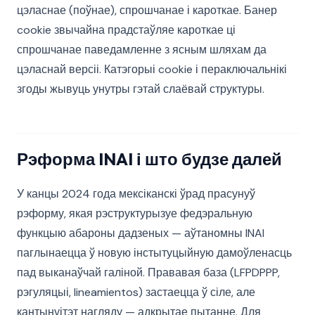
цэласнае (поўнае), спрошчанае і кароткае. Банер
cookie звычайна прадстаўляе кароткае ці
спрошчанае паведамленне з ясным шляхам да
цэласнай версіі. Катэгорыі cookie і пераключальнікі
згоды жывуць унутры гэтай слаёвай структуры.
Рэформа INAI і што будзе далей
У канцы 2024 года мексіканскі ўрад прасунуў
рэформу, якая рэструктурызуе федэральную
функцыю абароны дадзеных — аўтаномны INAI
паглынаецца ў новую інстытуцыйную дамоўленасць
пад выканаўчай галіной. Прававая база (LFPDPPP,
рэгуляцыі, lineamientos) застаецца ў сіле, але
кантынуітэт нагляду — адкрытае пытанне. Для