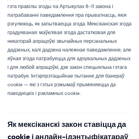
гэта правілы згоды па Артыкулах 8-11 закона і
патрабаванні паведамлення пра прыватнасць, якія
рэгулююць, як запытваецца згода. Мексіканская згода
градуяваная: маўклівая згода дастатковая для
некаторай апрацоўкі звычайных персанальных
дадзеных, калі дадзена належнае паведамленне, але
яўная згода патрабуецца для адчувальных дадзеных
і для любой апрацоўкі, дзе закон спецыяльна гэтага
патрабуе. Інтэрпрэтацыйнае пытанне для банераў
cookie — які з гэтых рэжымаў прымяняецца да
паводніцкіх і рэкламных cookie.
Як мексіканскі закон ставіцца да
cookie і анлайн-ідэнтыфікатараў