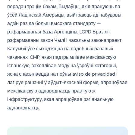
перадач трэцім бакам. Выдаўцы, якія працуюць па
ўсёй Лацінскай Амерыцы, выйграюць ад пабудовы
адзін раз да больш высокага стандарту —
рэфармаваная база Аргенціны, LGPD Бразіліі,
рэфармаваны закон Чылі і чакальны законапраект
Калумбіі ўсе сыходзяцца на падобных базавых
чаканнях. CMP, якая падтрымлівае мексіканскую
іспанскую, захоплівае згоду на ўзроўні катэгорыі,
ясна спасылаецца на поўны aviso de privacidad і
лагіруе рашэнні ў аўдыт-якаснай форме, апрацоўвае
мексіканскую адпаведнасць праз тую ж
інфраструктуру, якая апрацоўвае рэгіянальную
адпаведнасць.