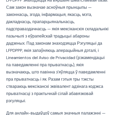
LFPDPPP знаходзіцца на вяршыні шматслаёвай базы.
Сам закон вызначае асноўныя прынцыпы —
законнасць, згода, інфармацыя, якасць, мэта,
дакладнасць, прапарцыянальнасць,
падсправаздачнасць — якія мексіканскія складальнікі
пазычылі з еўрапейскай традыцыі абароны
дадзеных. Пад законам знаходзяцца Рэгуляцыі да
LFPDPPP, якія запаўняюць аперацыйныя дэталі, і
Lineamientos del Aviso de Privacidad (рэкамендацыі
па паведамленні пра прыватнасць), якія
вызначаюць, што павінна з'яўляцца ў паведамленні
пра прыватнасць і як. Разам гэтыя тры тэксты
ствараюць мексіканскі эквівалент адзінага кодэкса
прыватнасці з практычнай сілай абавязковай
рэгуляцыі.
Для анлайн-выдаўцоў самыя значныя палажэнні —