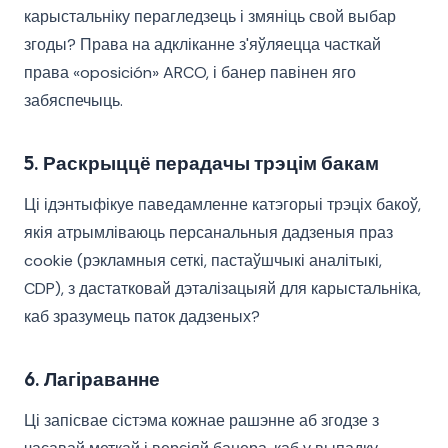
карыстальніку перагледзець і змяніць свой выбар
згоды? Права на адкліканне з'яўляецца часткай
права «oposición» ARCO, і банер павінен яго
забяспечыць.
5. Раскрыццё перадачы трэцім бакам
Ці ідэнтыфікуе паведамленне катэгорыі трэціх бакоў,
якія атрымліваюць персанальныя дадзеныя праз
cookie (рэкламныя сеткі, пастаўшчыкі аналітыкі,
CDP), з дастатковай дэталізацыяй для карыстальніка,
каб зразумець паток дадзеных?
6. Лагіраванне
Ці запісвае сістэма кожнае рашэнне аб згодзе з