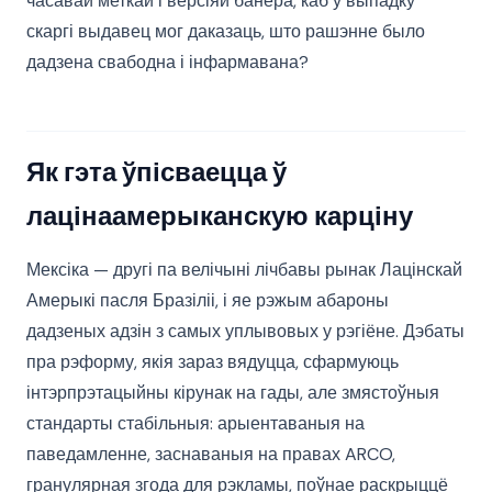
часавай меткай і версіяй банера, каб у выпадку
скаргі выдавец мог даказаць, што рашэнне было
дадзена свабодна і інфармавана?
Як гэта ўпісваецца ў
лацінаамерыканскую карціну
Мексіка — другі па велічыні лічбавы рынак Лацінскай
Амерыкі пасля Бразіліі, і яе рэжым абароны
дадзеных адзін з самых уплывовых у рэгіёне. Дэбаты
пра рэформу, якія зараз вядуцца, сфармуюць
інтэрпрэтацыйны кірунак на гады, але змястоўныя
стандарты стабільныя: арыентаваныя на
паведамленне, заснаваныя на правах ARCO,
гранулярная згода для рэкламы, поўнае раскрыццё