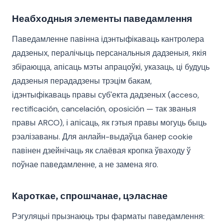
Неабходныя элементы паведамлення
Паведамленне павінна ідэнтыфікаваць кантролера
дадзеных, пералічыць персанальныя дадзеныя, якія
збіраюцца, апісаць мэты апрацоўкі, указаць, ці будуць
дадзеныя перададзены трэцім бакам,
ідэнтыфікаваць правы суб'екта дадзеных (acceso,
rectificación, cancelación, oposición — так званыя
правы ARCO), і апісаць, як гэтыя правы могуць быць
рэалізаваны. Для анлайн-выдаўца банер cookie
павінен дзейнічаць як слаёвая кропка ўваходу ў
поўнае паведамленне, а не замена яго.
Кароткае, спрошчанае, цэласнае
Рэгуляцыі прызнаюць тры фарматы паведамлення: