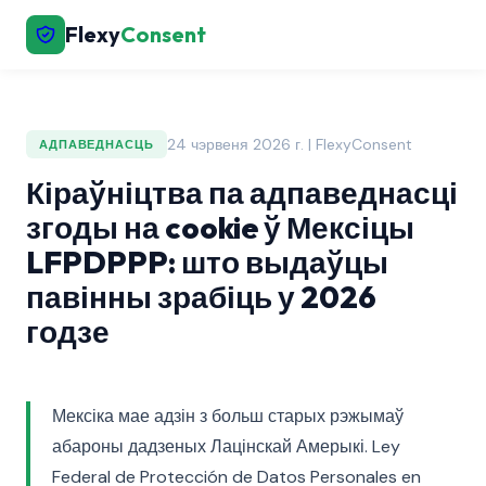
Flexy
Consent
24 чэрвеня 2026 г. | FlexyConsent
АДПАВЕДНАСЦЬ
Кіраўніцтва па адпаведнасці
згоды на cookie ў Мексіцы
LFPDPPP: што выдаўцы
павінны зрабіць у 2026
годзе
Мексіка мае адзін з больш старых рэжымаў
абароны дадзеных Лацінскай Амерыкі. Ley
Federal de Protección de Datos Personales en