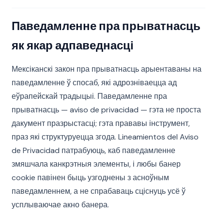
Паведамленне пра прыватнасць
як якар адпаведнасці
Мексіканскі закон пра прыватнасць арыентаваны на
паведамленне ў спосаб, які адрозніваецца ад
еўрапейскай традыцыі. Паведамленне пра
прыватнасць — aviso de privacidad — гэта не проста
дакумент празрыстасці; гэта прававы інструмент,
праз які структуруецца згода. Lineamientos del Aviso
de Privacidad патрабуюць, каб паведамленне
змяшчала канкрэтныя элементы, і любы банер
cookie павінен быць узгоднены з асноўным
паведамленнем, а не спрабаваць сціснуць усё ў
усплываючае акно банера.