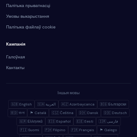
Палітыка прыватнасці
Умовы выкарыстання
Палітыка файлаў cookie
Кампанія
Галоўная
Кантакты
Іншыя мовы
🇬🇧 English
🇸🇦 العربية
🇦🇿 Azərbaycanca
🇧🇬 Български
🇧🇩 বাংলা
🏴 Català
🇨🇿 Čeština
🇩🇰 Dansk
🇩🇪 Deutsch
🇬🇷 Ελληνικά
🇪🇸 Español
🇪🇪 Eesti
🇮🇷 فارسی
🇫🇮 Suomi
🇵🇭 Filipino
🇫🇷 Français
🏴 Galego