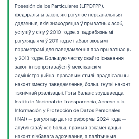
Posesión de los Particulares (LFPDPPP),
федэральны закон, які рэгулюе персанальныя
дадзеныя, якія знаходзяцца ў прыватных асоб,
уступіў у сілу ў 2010 годзе, з падрабязнымі
рэгуляцыямі ў 2011 годзе і абавязковымі
параметрамі для паведамлення пра прыватнасць
у 2013 годзе. Большую частку свайго існавання
закон інтэрпрэтаваўся ў мексіканскім
адміністрацыйна-прававым стылі: прадпісальны
наконт зместу паведамлення, больш гнуткі наконт
тэхнічнай рэалізацыі. Гэты баланс зрушваецца.
Instituto Nacional de Transparencia, Acceso a la
Información y Protección de Datos Personales
(INAI) — рэгулятар да яго рэформы 2024 года —
апублікаваў усё больш прамыя рэкамендацыі
наконт лічбавага адсочвання, а палітычныя