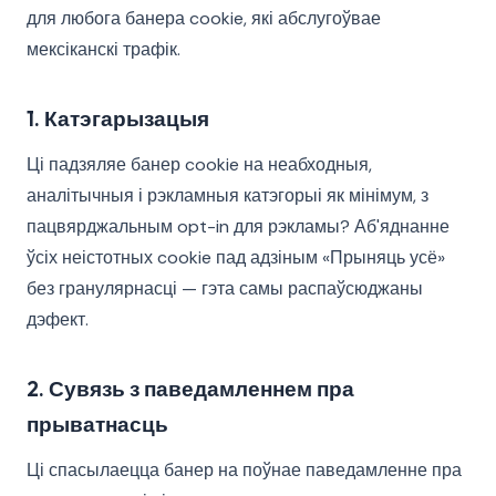
для любога банера cookie, які абслугоўвае
мексіканскі трафік.
1. Катэгарызацыя
Ці падзяляе банер cookie на неабходныя,
аналітычныя і рэкламныя катэгорыі як мінімум, з
пацвярджальным opt-in для рэкламы? Аб'яднанне
ўсіх неістотных cookie пад адзіным «Прыняць усё»
без гранулярнасці — гэта самы распаўсюджаны
дэфект.
2. Сувязь з паведамленнем пра
прыватнасць
Ці спасылаецца банер на поўнае паведамленне пра