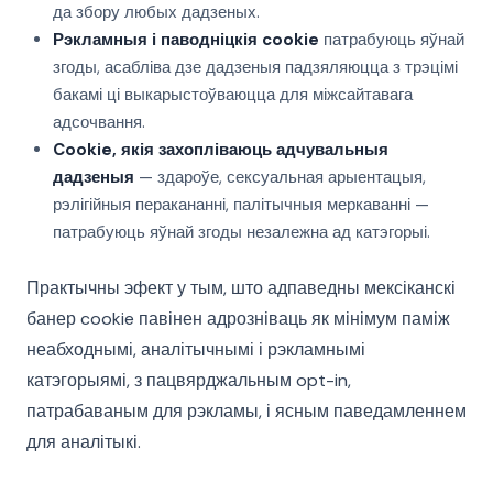
да збору любых дадзеных.
Рэкламныя і паводніцкія cookie
патрабуюць яўнай
згоды, асабліва дзе дадзеныя падзяляюцца з трэцімі
бакамі ці выкарыстоўваюцца для міжсайтавага
адсочвання.
Cookie, якія захопліваюць адчувальныя
дадзеныя
— здароўе, сексуальная арыентацыя,
рэлігійныя перакананні, палітычныя меркаванні —
патрабуюць яўнай згоды незалежна ад катэгорыі.
Практычны эфект у тым, што адпаведны мексіканскі
банер cookie павінен адрозніваць як мінімум паміж
неабходнымі, аналітычнымі і рэкламнымі
катэгорыямі, з пацвярджальным opt-in,
патрабаваным для рэкламы, і ясным паведамленнем
для аналітыкі.