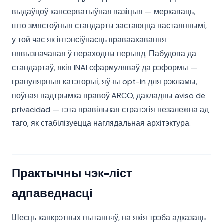
выдаўцоў кансерватыўная пазіцыя — меркаваць,
што змястоўныя стандарты застаюцца пастаяннымі,
у той час як інтэнсіўнасць праваахавання
нявызначаная ў пераходны перыяд. Пабудова да
стандартаў, якія INAI сфармуляваў да рэформы —
гранулярныя катэгорыі, яўны opt-in для рэкламы,
поўная падтрымка правоў ARCO, дакладны aviso de
privacidad — гэта правільная стратэгія незалежна ад
таго, як стабілізуецца наглядальная архітэктура.
Практычны чэк-ліст
адпаведнасці
Шесць канкрэтных пытанняў, на якія трэба адказаць