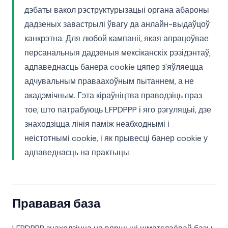
дэбаты вакол рэструктурызацыі органа абароны
дадзеных завастрылі ўвагу да анлайн-выдаўцоў
канкрэтна. Для любой кампаніі, якая апрацоўвае
персанальныя дадзеныя мексіканскіх рэзідэнтаў,
адпаведнасць банера cookie цяпер з'яўляецца
адчувальным праваахоўным пытаннем, а не
акадэмічным. Гэта кіраўніцтва праводзіць праз
тое, што патрабуюць LFPDPPP і яго рэгуляцыі, дзе
знаходзіцца лінія паміж неабходнымі і
неістотнымі cookie, і як прывесці банер cookie у
адпаведнасць на практыцы.
Прававая база