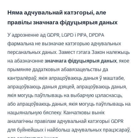
Няма адчувальнай катэгорыі, але
правілы значнага фідуцыярыя даных
У адрозненне ад GDPR, LGPD і PIPA, DPDPA
фармальна не вызначае катэгорыю адчувальных
персанальных даных. Замест гэтага Закон належыць
на абазначэнне
значнага фідуцыярыя даных
, якое
прымяняе дадатковыя абавязацельствы да
кантралёраў, якія апрацоўваюць даныя ў маштабе,
апрацоўваюць даныя дзяцей, апрацоўваюць даныя,
якія могуць паўплываць на выбарчую цэласнасць,
або апрацоўваюць даныя, якія могуць паўплываць на
нацыянальную бяспеку. Канчатковы вынік
аналагічны правілам адчувальнай катэгорыі GDPR
для буйнейшых і найбольш адчувальных працэсараў,