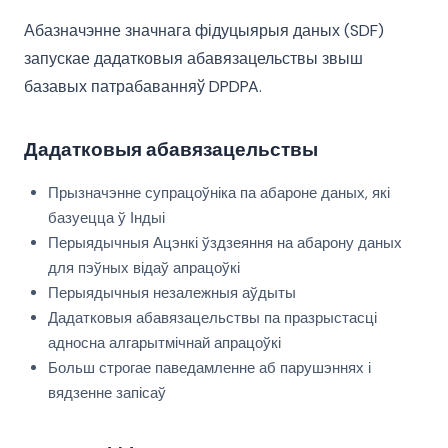
Абазначэнне значнага фідуцыярыя даных (SDF)
запускае дадатковыя абавязацельствы звыш
базавых патрабаванняў DPDPA.
Дадатковыя абавязацельствы
Прызначэнне супрацоўніка па абароне даных, які
базуецца ў Індыі
Перыядычныя Ацэнкі ўздзеяння на абарону даных
для пэўных відаў апрацоўкі
Перыядычныя незалежныя аўдыты
Дадатковыя абавязацельствы па празрыстасці
адносна алгарытмічнай апрацоўкі
Больш строгае паведамленне аб парушэннях і
вядзенне запісаў