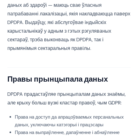
даных аб здароўі — маюць свае ўласныя
патрабаванні лакалізацыі, якія накладваюцца паверх
DPDPA. Выдаўцу, які абслугоўвае індыйскіх
карыстальнікаў у адным з гэтых рэгуляваных
сектараў, трэба выконваць як DPDPA, так і
прымянімыя сектаральныя правілы.
Правы прынцыпала даных
DPDPA прадастаўляе прынцыпалам даных знаёмы,
але крыху больш вузкі кластар правоў, чым GDPR:
Права на доступ да апрацоўваемых персанальных
даных, уключаючы катэгорыі і працэсары
Права на выпраўленне, дапаўненне і абнаўленне