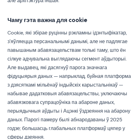
але архітэктура іншая.
Чаму гэта важна для cookie
Cookie, які збірае руцінны рэкламны ідэнтыфікатар,
з'яўляецца персанальнымі данымі, але не падлягае
павышаным абавязацельствам толькі таму, што ён
сілкуе адчувальна выглядаючы сегмент аўдыторыі.
Але выдавец, які дасягнуў парога значнага
фідуцыярыя даных — напрыклад, буйная платформа
з дзясяткамі мільёнаў індыйскіх карыстальнікаў —
набывае дадатковыя абавязацельствы, уключаючы
абавязковага супрацоўніка па абароне даных,
перыядычныя аўдыты і Ацэнкі ўздзеяння на абарону
даных. Парогі памеру былі абнародаваны ў 2025
годзе; большасць глабальных платформаў цяпер у
сферы дзеяння.