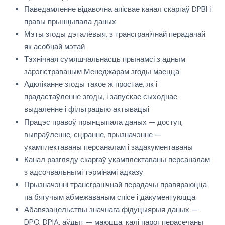
Паведамленне відавочна апісвае канал скаргаў DPBI і
правы прынцыпала даных
Мэты згоды дэталёвыя, з трансгранічнай перадачай
як асобнай мэтай
Тэхнічная сумяшчальнасць прынамсі з адным
зарэгістраваным Менеджарам згоды маецца
Адкліканне згоды такое ж простае, як і
прадастаўленне згоды, і запускае сыходнае
выдаленне і фільтрацыю актывацыі
Працэс правоў прынцыпала даных — доступ,
выпраўленне, сціранне, прызначэнне —
укамплектаваны персаналам і задакументаваны
Канал разгляду скаргаў укамплектаваны персаналам
з адсочвальнымі тэрмінамі адказу
Прызначэнні трансгранічнай перадачы правяраюцца
па бягучым абмежаваным спісе і дакументуюцца
Абавязацельствы значнага фідуцыярыя даных —
DPO, DPIA, аўдыт — маюцца, калі парог перасечаны