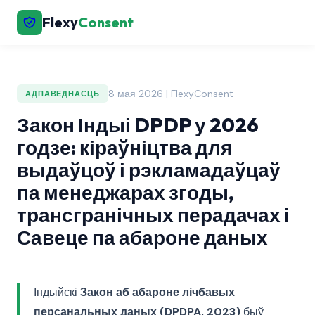
Flexy
Consent
8 мая 2026 | FlexyConsent
АДПАВЕДНАСЦЬ
Закон Індыі DPDP у 2026
годзе: кіраўніцтва для
выдаўцоў і рэкламадаўцаў
па менеджарах згоды,
трансгранічных перадачах і
Савеце па абароне даных
Індыйскі
Закон аб абароне лічбавых
персанальных даных (DPDPA, 2023)
быў