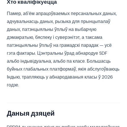
Хто кваліфікуецца
Памер, аб'ём апрацоўваемых персанальных даных,
адчувальнасць даных, рызыка для прынцыпалаў
даных, патэнцыяльны ўплыў на выбарчую
дэмакратыю, бяспеку і суверэнітэт, а таксама
патэнцыяльны ўплыў на грамадскі парадак — усё
гэта фактары. Цэнтральны ўрад абнародуе SDF
альбо індывідуальна, альбо па класе. Большасць
буйных глабальных платформаў, якія абслугоўваюць
Індыю, трапляюць у абнародаваныя класы ў 2026
годзе.
Даныя дзяцей