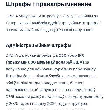
Штрафы і правапрымяненне
DPDPA увёў рэжым штрафаў, які быў вышэйшы за
гістарычныя індыйскія адміністрацыйныя штрафы і
значна маштабаваны да сур'ёзнасці парушэння.
Адміністрацыйныя штрафы
DPDPA дапускае штрафы да
250 крор INR
(прыкладна 30 мільёнаў долараў ЗША)
за
парушэнне для найбольш сур'ёзных парушэнняў.
Штрафы больш нізкага ўзроўню прымяняюцца за
збоі ў галіне згоды, паведамлення, бяспекі,
паведамлення аб парушэннях і разгляду скаргаў.
DPBI некалькі разоў выкарыстаў сярэдзіну дыяпазону
ў 2025 годзе і пачатку 2026 года, і структура