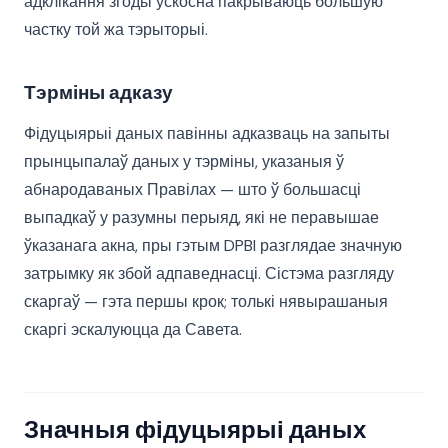
адклікання згоды ўскосна пакрываюць большую
частку той жа тэрыторыі.
Тэрміны адказу
Фідуцыярыі даных павінны адказваць на запыты
прынцыпалаў даных у тэрміны, указаныя ў
абнародаваных Правілах — што ў большасці
выпадкаў у разумны перыяд, які не перавышае
ўказанага акна, пры гэтым DPBI разглядае значную
затрымку як збой адпаведнасці. Сістэма разгляду
скаргаў — гэта першы крок; толькі нявырашаныя
скаргі эскалуюцца да Савета.
Значныя фідуцыярыі даных