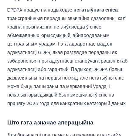
DPDPA працуе на падыходзе
негатыўнага спіса
:
трансгранічныя перадачы звычайна дазволены, калі
краіна прызначэння не з'яўляецца ў спісе
абмежаваных юрысдыкцый, абнародаваным
цэнтральным урадам. Гэта адваротнае мадэлі
адэкватнасці GDPR, якая разглядае перадачы як
забароненыя пры адсутнасці станоўчага рашэння аб
адэкватнасці або гарантый. Падыход DPDPA больш
дазваляльны на першы погляд, але негатыўны спіс
можа быць пашыраны па меркаванні ўрада, і
некалькі юрысдыкцый былі змешчаны ў спіс на
працягу 2025 года для канкрэтных катэгорый даных.
Што гэта азначае аперацыйна
Для большасці праграматык-рэкламных патокаў у