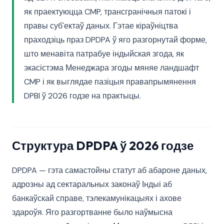
як праектуюцца CMP, трансгранічныя патокі і
правы суб'ектаў даных. Гэтае кіраўніцтва
праходзіць праз DPDPA ў яго разгорнутай форме,
што менавіта патрабуе індыйская згода, як
экасістэма Менеджара згоды мяняе ландшафт
CMP і як выглядае пазіцыя правапрымянення
DPBI ў 2026 годзе на практыцы.
Структура DPDPA ў 2026 годзе
DPDPA — гэта самастойны статут аб абароне даных,
адрозны ад сектаральных законаў Індыі аб
банкаўскай справе, тэлекамунікацыях і ахове
здароўя. Яго разгортванне было наўмысна