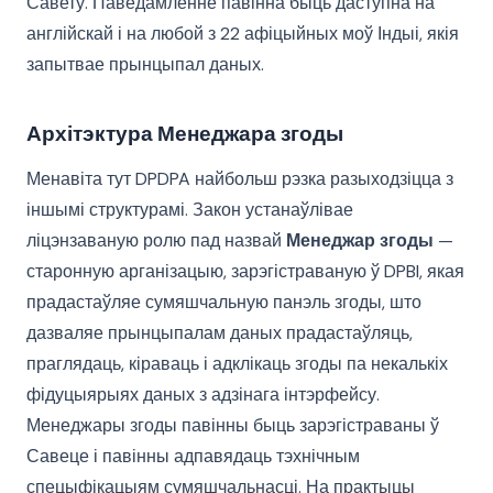
Савету. Паведамленне павінна быць даступна на
англійскай і на любой з 22 афіцыйных моў Індыі, якія
запытвае прынцыпал даных.
Архітэктура Менеджара згоды
Менавіта тут DPDPA найбольш рэзка разыходзіцца з
іншымі структурамі. Закон устанаўлівае
ліцэнзаваную ролю пад назвай
Менеджар згоды
—
старонную арганізацыю, зарэгістраваную ў DPBI, якая
прадастаўляе сумяшчальную панэль згоды, што
дазваляе прынцыпалам даных прадастаўляць,
праглядаць, кіраваць і адклікаць згоды па некалькіх
фідуцыярыях даных з адзінага інтэрфейсу.
Менеджары згоды павінны быць зарэгістраваны ў
Савеце і павінны адпавядаць тэхнічным
спецыфікацыям сумяшчальнасці. На практыцы