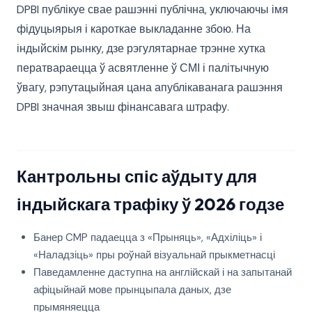
DPBI публікуе свае рашэнні публічна, уключаючы імя
фідуцыярыя і кароткае выкладанне збою. На
індыйскім рынку, дзе рэгулятарнае трэнне хутка
ператвараецца ў асвятленне ў СМІ і палітычную
ўвагу, рэпутацыйная цана апублікаванага рашэння
DPBI значная звыш фінансавага штрафу.
Кантрольны спіс аўдыту для
індыйскага трафіку ў 2026 годзе
Банер CMP падаецца з «Прыняць», «Адхіліць» і
«Наладзіць» пры роўнай візуальнай прыкметнасці
Паведамленне даступна на англійскай і на запытанай
афіцыйнай мове прынцыпала даных, дзе
прымяняецца