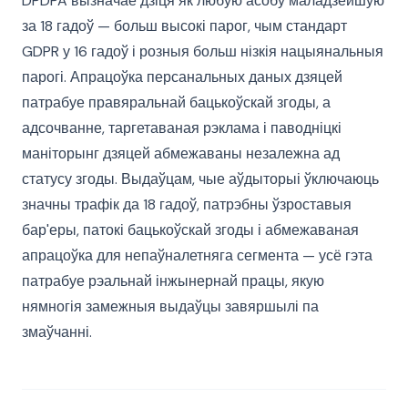
DPDPA вызначае дзіця як любую асобу маладзейшую
за 18 гадоў — больш высокі парог, чым стандарт
GDPR у 16 гадоў і розныя больш нізкія нацыянальныя
парогі. Апрацоўка персанальных даных дзяцей
патрабуе правяральнай бацькоўскай згоды, а
адсочванне, таргетаваная рэклама і паводніцкі
маніторынг дзяцей абмежаваны незалежна ад
статусу згоды. Выдаўцам, чые аўдыторыі ўключаюць
значны трафік да 18 гадоў, патрэбны ўзроставыя
бар'еры, патокі бацькоўскай згоды і абмежаваная
апрацоўка для непаўналетняга сегмента — усё гэта
патрабуе рэальнай інжынернай працы, якую
нямногія замежныя выдаўцы завяршылі па
змаўчанні.