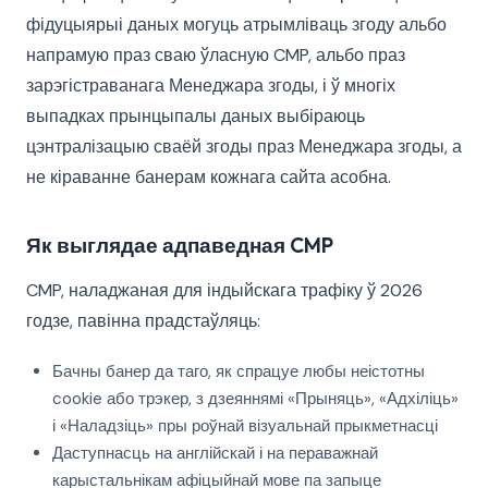
фідуцыярыі даных могуць атрымліваць згоду альбо
напрамую праз сваю ўласную CMP, альбо праз
зарэгістраванага Менеджара згоды, і ў многіх
выпадках прынцыпалы даных выбіраюць
цэнтралізацыю сваёй згоды праз Менеджара згоды, а
не кіраванне банерам кожнага сайта асобна.
Як выглядае адпаведная CMP
CMP, наладжаная для індыйскага трафіку ў 2026
годзе, павінна прадстаўляць:
Бачны банер да таго, як спрацуе любы неістотны
cookie або трэкер, з дзеяннямі «Прыняць», «Адхіліць»
і «Наладзіць» пры роўнай візуальнай прыкметнасці
Даступнасць на англійскай і на пераважнай
карыстальнікам афіцыйнай мове па запыце