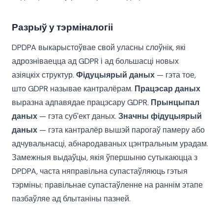
Разрыў у тэрміналогіі
DPDPA выкарыстоўвае свой уласны слоўнік, які
адрозніваецца ад GDPR і ад большасці новых
азіяцкіх структур.
Фідуцыярый даных
— гэта тое,
што GDPR называе кантралёрам.
Працэсар даных
выразна адпавядае працэсару GDPR.
Прынцыпал
даных
— гэта суб'ект даных.
Значны фідуцыярый
даных
— гэта кантралёр вышэй парогаў памеру або
адчувальнасці, абнародаваных цэнтральным урадам.
Замежныя выдаўцы, якія ўпершыню сутыкаюцца з
DPDPA, часта няправільна супастаўляюць гэтыя
тэрміны; правільнае супастаўленне на раннім этапе
пазбаўляе ад блытаніны пазней.