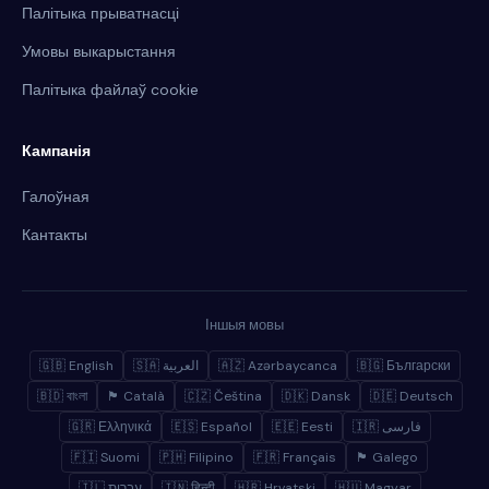
Палітыка прыватнасці
Умовы выкарыстання
Палітыка файлаў cookie
Кампанія
Галоўная
Кантакты
Іншыя мовы
🇬🇧 English
🇸🇦 العربية
🇦🇿 Azərbaycanca
🇧🇬 Български
🇧🇩 বাংলা
🏴 Català
🇨🇿 Čeština
🇩🇰 Dansk
🇩🇪 Deutsch
🇬🇷 Ελληνικά
🇪🇸 Español
🇪🇪 Eesti
🇮🇷 فارسی
🇫🇮 Suomi
🇵🇭 Filipino
🇫🇷 Français
🏴 Galego
🇮🇱 עברית
🇮🇳 हिन्दी
🇭🇷 Hrvatski
🇭🇺 Magyar