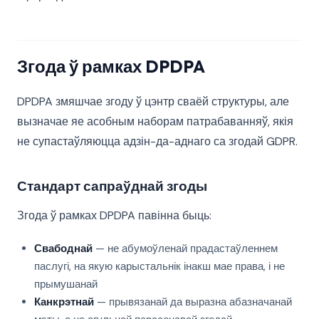
Згода ў рамках DPDPA
DPDPA змяшчае згоду ў цэнтр сваёй структуры, але
вызначае яе асобным наборам патрабаванняў, якія
не супастаўляюцца адзін-да-аднаго са згодай GDPR.
Стандарт сапраўднай згоды
Згода ў рамках DPDPA павінна быць:
Свабоднай
— не абумоўленай прадастаўленнем
паслугі, на якую карыстальнік інакш мае права, і не
прымушанай
Канкрэтнай
— прывязанай да выразна абазначанай