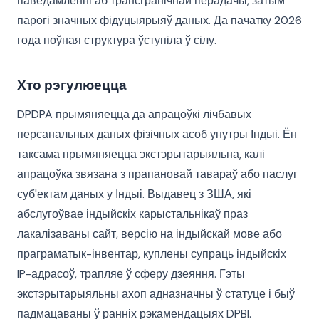
паведамленні аб трансгранічнай перадачы, затым
парогі значных фідуцыярыяў даных. Да пачатку 2026
года поўная структура ўступіла ў сілу.
Хто рэгулюецца
DPDPA прымяняецца да апрацоўкі лічбавых
персанальных даных фізічных асоб унутры Індыі. Ён
таксама прымяняецца экстэрытарыяльна, калі
апрацоўка звязана з прапановай тавараў або паслуг
суб'ектам даных у Індыі. Выдавец з ЗША, які
абслугоўвае індыйскіх карыстальнікаў праз
лакалізаваны сайт, версію на індыйскай мове або
праграматык-інвентар, куплены супраць індыйскіх
IP-адрасоў, трапляе ў сферу дзеяння. Гэты
экстэрытарыяльны ахоп адназначны ў статуце і быў
падмацаваны ў ранніх рэкамендацыях DPBI.