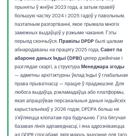
прыняты ў жніўні 2023 года, а затым правёў
большую частку 2024 і 2025 гадоў у павольным,
паэтапным разгортванні, якое трымала многіх
замежных выдаўцоў у рэжыме чакання. Гэты
перыяд скончыўся.
Правілы DPDP
былі цалкам
абнародаваны на працягу 2025 года,
Савет па
абароне даных Індыі (DPBI)
цяпер дзейнічае і
разглядае скаргі, а структура
Менеджара згоды
— адметны архітэктурны ўклад Індыі ў глабальнае
права прыватнасці — працуе ў прадакшэне. Для
любога выдаўца, рэкламадаўца або платформы,
якая апрацоўвае персанальныя даныя індыйскіх
карыстальнікаў у 2026 годзе, DPDPA больш не
з'яўляецца клопатам пра будучыню. Гэта бягучая
базавая лінія адпаведнасці, і яна адрозніваецца
ад GDPR спосабамі, якія маюць значэнне для таго,