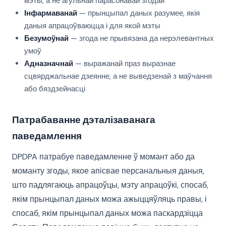
мэты, а не агульнай парасонавай згодай
Інфармаванай
— прынцыпал даных разумее, якія
даныя апрацоўваюцца і для якой мэты
Безумоўнай
— згода не прывязана да нерэлевантных
умоў
Адназначнай
— выражанай праз выразнае
сцвярджальнае дзеянне, а не выведзенай з маўчання
або бяздзейнасці
Патрабаванне дэталізаванага
паведамлення
DPDPA патрабуе паведамленне ў момант або да
моманту згоды, якое апісвае персанальныя даныя,
што падлягаюць апрацоўцы, мэту апрацоўкі, спосаб,
якім прынцыпал даных можа ажыццяўляць правы, і
спосаб, якім прынцыпал даных можа паскардзіцца