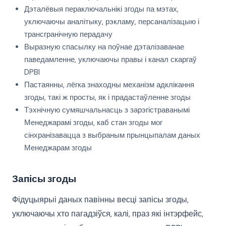
Дэталёвыя пераключальнікі згоды па мэтах,
уключаючы аналітыку, рэкламу, персаналізацыю і
трансгранічную перадачу
Выразную спасылку на поўнае дэталізаванае
паведамленне, уключаючы правы і канал скаргаў
DPBI
Пастаянны, лёгка знаходны механізм адклікання
згоды, такі ж просты, як і прадастаўленне згоды
Тэхнічную сумяшчальнасць з зарэгістраванымі
Менеджарамі згоды, каб стан згоды мог
сінхранізавацца з выбраным прынцыпалам даных
Менеджарам згоды
Запісы згоды
Фідуцыярыі даных павінны весці запісы згоды,
уключаючы хто пагадзіўся, калі, праз які інтэрфейс,