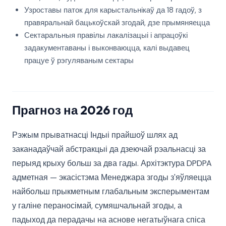
Узроставы паток для карыстальнікаў да 18 гадоў, з
правяральнай бацькоўскай згодай, дзе прымяняецца
Сектаральныя правілы лакалізацыі і апрацоўкі
задакументаваны і выконваюцца, калі выдавец
працуе ў рэгуляваным сектары
Прагноз на 2026 год
Рэжым прыватнасці Індыі прайшоў шлях ад
заканадаўчай абстракцыі да дзеючай рэальнасці за
перыяд крыху больш за два гады. Архітэктура DPDPA
адметная — экасістэма Менеджара згоды з'яўляецца
найбольш прыкметным глабальным эксперыментам
у галіне пераносімай, сумяшчальнай згоды, а
падыход да перадачы на аснове негатыўнага спіса