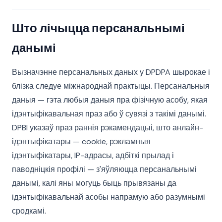
Што лічыцца персанальнымі
данымі
Вызначэнне персанальных даных у DPDPA шырокае і
блізка следуе міжнароднай практыцы. Персанальныя
даныя — гэта любыя даныя пра фізічную асобу, якая
ідэнтыфікавальная праз або ў сувязі з такімі данымі.
DPBI указаў праз раннія рэкамендацыі, што анлайн-
ідэнтыфікатары — cookie, рэкламныя
ідэнтыфікатары, IP-адрасы, адбіткі прылад і
паводніцкія профілі — з'яўляюцца персанальнымі
данымі, калі яны могуць быць прывязаны да
ідэнтыфікавальнай асобы напрамую або разумнымі
сродкамі.