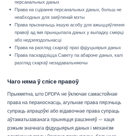
персанальных даных
Права на сціранне персанальных даных, больш не
неабходных для заяўленай мэты
Права прызначыць іншую асобу для ажыццяўлення
правоў ад імя прынцыпала даных у выпадку смерці
або недзеяздольнасці
Права на разгляд скаргаў праз фідуцыярыя даных
Права паскардзіцца Савету па абароне даных, калі
разгляд скаргаў незадавальняючы
Чаго няма ў спісе правоў
Прыкметна, што DPDPA не ўключае самастойнае
права на пераноснасць, агульнае права пярэчыць
супраць апрацоўкі або відавочнае права супраць
аўтаматызаванага прыняцця рашэнняў — хаця
рэжым значнага фідуцыярыя даных і механізм