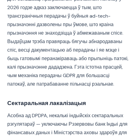
2026 годзе адказ заключаецца ў тым, што
трансгранічныя перадачы ў буйныя ad-tech-
прызначэнні дазволены пры ўмове, што краіна
прызначэння не знаходзіцца ў абмежаваным спісе.
Выдаўцам трэба правяраць бягучы абнародаваны
спіс, весці дакументацыю аб перадачы і яе мэце і
быць гатовымі перанакіраваць або прыпыніць патокі,
калі прызначэнне дададзена. Гэта істотна прасцей,
чым механіка перадачы GDPR для большасці
патокаў, але патрабаванне пільнасці рэальнае.
Сектаральная лакалізацыя
Асобна ад DPDPA, некалькі індыйскіх сектаральных
рэгулятараў — уключаючы Рэзервовы банк Індыі для
фінансавых даных і Міністэрства аховы здароўя для