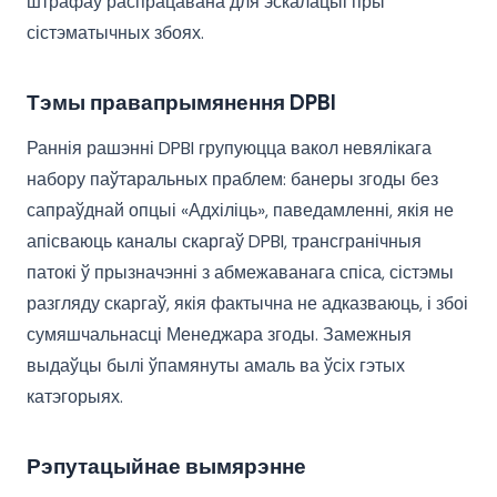
штрафаў распрацавана для эскалацыі пры
сістэматычных збоях.
Тэмы правапрымянення DPBI
Раннія рашэнні DPBI групуюцца вакол невялікага
набору паўтаральных праблем: банеры згоды без
сапраўднай опцыі «Адхіліць», паведамленні, якія не
апісваюць каналы скаргаў DPBI, трансгранічныя
патокі ў прызначэнні з абмежаванага спіса, сістэмы
разгляду скаргаў, якія фактычна не адказваюць, і збоі
сумяшчальнасці Менеджара згоды. Замежныя
выдаўцы былі ўпамянуты амаль ва ўсіх гэтых
катэгорыях.
Рэпутацыйнае вымярэнне