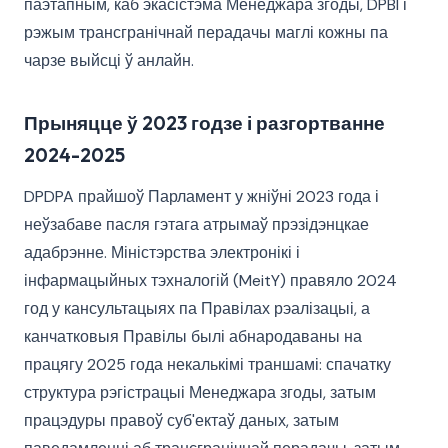
паэтапным, каб экасістэма Менеджара згоды, DPBI і
рэжым трансгранічнай перадачы маглі кожны па
чарзе выйсці ў анлайн.
Прыняцце ў 2023 годзе і разгортванне
2024-2025
DPDPA прайшоў Парламент у жніўні 2023 года і
неўзабаве пасля гэтага атрымаў прэзідэнцкае
адабрэнне. Міністэрства электронікі і
інфармацыйных тэхналогій (MeitY) правяло 2024
год у кансультацыях па Правілах рэалізацыі, а
канчатковыя Правілы былі абнародаваны на
працягу 2025 года некалькімі траншамі: спачатку
структура рэгістрацыі Менеджара згоды, затым
працэдуры правоў суб'ектаў даных, затым