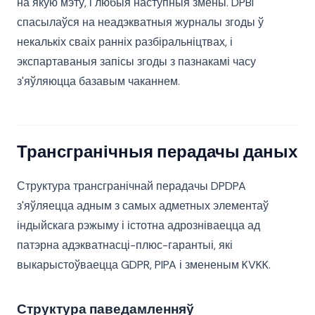
на якую мэту, і любыя наступныя змены. DPBI
спасылаўся на неадэкватныя журналы згоды ў
некалькіх сваіх ранніх разбіральніцтвах, і
экспартаваныя запісы згоды з пазнакамі часу
з'яўляюцца базавым чаканнем.
Трансгранічныя перадачы даных
Структура трансгранічнай перадачы DPDPA
з'яўляецца адным з самых адметных элементаў
індыйскага рэжыму і істотна адрозніваецца ад
патэрна адэкватнасці-плюс-гарантыі, які
выкарыстоўваецца GDPR, PIPA і змененым KVKK.
Структура паведамленняў