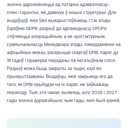
значна адрозніваецца ад патэрна адэкватнасці-
плюс-гарантыі, які дамінуе ў іншых структурах. Для
выдаўцоў, якія ўжо выкарыстоўваюць стэк згоды
ўзроўню GDPR, разрыў да адпаведнасці DPDPA
з'яўляецца аперацыйным, а не архітэктурным:
сумяшчальнасць Менеджара згоды, паведамленні на
афіцыйных мовах, раскрыццё скаргаў DPBI, парог да
18 гадоў і праверка перадачы па негатыўным спісе.
Разрыў можа быць закрыты за тыдні, калі ён
прыярытэзаваны. Выдаўцы, якія закрыюць яго да
таго, як DPBI прыбудзе на іх парог, не заўважаць
пераходу. Тыя, хто чакае, выявяць, што 2026 і 2027
гады значна даражэйшыя, чым гады, якія былі раней.