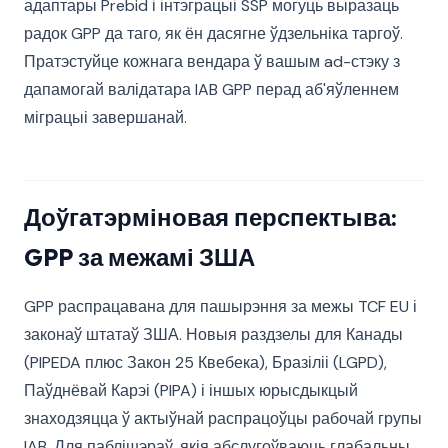
адаптары Prebid і інтэграцыі SSP могуць выразаць
радок GPP да таго, як ён дасягне ўдзельніка таргоў.
Пратэстуйце кожнага вендара ў вашым ad-стэку з
дапамогай валідатара IAB GPP перад аб'яўленнем
міграцыі завершанай.
Доўгатэрміновая перспектыва:
GPP за межамі ЗША
GPP распрацавана для пашырэння за межы TCF EU і
законаў штатаў ЗША. Новыя раздзелы для Канады
(PIPEDA плюс Закон 25 Квебека), Бразіліі (LGPD),
Паўднёвай Карэі (PIPA) і іншых юрысдыкцый
знаходзяцца ў актыўнай распрацоўцы рабочай групы
IAB. Для паблішэраў, якія абслугоўваюць глабальны