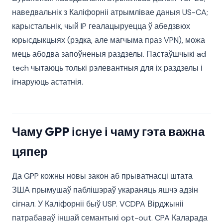
наведвальнік з Каліфорніі атрымлівае даныя US-CA;
карыстальнік, чый IP геалацыруецца ў абедзвюх
юрысдыкцыях (рэдка, але магчыма праз VPN), можа
мець абодва запоўненыя раздзелы. Пастаўшчыкі ad
tech чытаюць толькі рэлевантныя для іх раздзелы і
ігнаруюць астатнія.
Чаму GPP існуе і чаму гэта важна
цяпер
Да GPP кожны новы закон аб прыватнасці штата
ЗША прымушаў паблішэраў укараняць яшчэ адзін
сігнал. У Каліфорніі быў USP. VCDPA Вірджыніі
патрабаваў іншай семантыкі opt-out. CPA Каларада