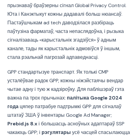
прызнаваў браўзерны сігнал Global Privacy Control.
Юта і Канэктыкут кожны дадавалі больш нюансаў.
Пастаўшчыкам ad tech даводзілася разбіраць
паўтузіна фарматаў, часта непаслядоўна, і рызыка
сігналізаваць «карыстальнік згадзіўся» ў адным
канале, тады як карыстальнік адмовіўся ў іншым,
стала рэальнай пагрозай адпаведнасці.
GPP стандартызуе транспарт. Як толькі CMP
усталёўвае радок GPP, кожны ніжэйстаячы вендар
чытае адну і тую ж кадзіроўку. Для паблішэраў гэта
важна па трох прычынах:
палітыка Google 2024
года
цяпер патрабуе падтрымкі GPP для сігналаў
штатаў ЗША ў інвентары Google Ad Manager;
Prebid.js 8.x
і большасць асноўных адаптараў SSP
чакаюць GPP; і
рэгулятары
усё часцей спасылаюцца