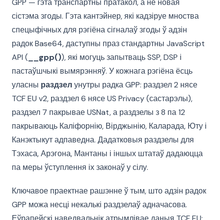
GPP — гэта транспартны пратакол, а не новая
сістэма згоды. Гэта кантэйнер, які кадзіруе мноства
спецыфічных для рэгіёна сігналаў згоды ў адзін
радок Base64, даступны праз стандартны JavaScript
API (
__gpp()
), які могуць запытваць SSP, DSP і
пастаўшчыкі вымярэнняў. У кожнага рэгіёна ёсць
уласны
раздзел
унутры радка GPP: раздзел 2 нясе
TCF EU v2, раздзел 6 нясе US Privacy (састарэлы),
раздзел 7 пакрывае USNat, а раздзелы з 8 па 12
пакрываюць Каліфорнію, Вірджынію, Каларада, Юту і
Канэктыкут адпаведна. Дадатковыя раздзелы для
Тэхаса, Арэгона, Мантаны і іншых штатаў дадаюцца
па меры ўступлення іх законаў у сілу.
Ключавое праектнае рашэнне ў тым, што адзін радок
GPP можа несці некалькі раздзелаў адначасова.
Еўрапейскі наведвальнік атрымлівае даныя TCF EU;