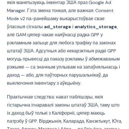
якія манетызуюць інвентар ЗША праз Google Ad
Manager. Гэта змена тонкая, але важная: Consent
Mode v2 па-ранейшаму выкарыстоўвае свае
ўласныя сігналы
ad_storage
і
analytics_storage
,
але GAM цяпер чакае наяўнасці радка GPP у
рэкламным запыце для любога трафіку па законах
штатаў ЗША. Адсутныя або некарэктныя радкі GPP
могуць прывесці да паказу рэкламы ў абмежаваным
рэжыме — са значным уплывам на запаўняльнасць і
даход — або, для паўторных парушальнікаў, да
выключэння інвентару з аўкцыёну.
Практычнае следства: нават паблішэры, якія
гістарычна ігнаравалі законы штатаў ЗША, таму што
іх даход быў толькі з Каліфорніі, цяпер маюць
патрэбу ў GPP. Вірджынія, Каларада, Канэктыкут, Юта,