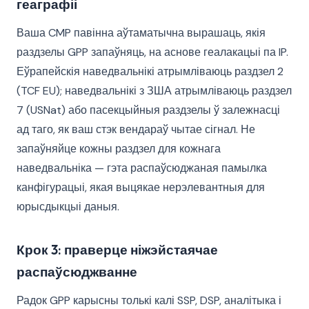
геаграфіі
Ваша CMP павінна аўтаматычна вырашаць, якія
раздзелы GPP запаўняць, на аснове геалакацыі па IP.
Еўрапейскія наведвальнікі атрымліваюць раздзел 2
(TCF EU); наведвальнікі з ЗША атрымліваюць раздзел
7 (USNat) або пасекцыйныя раздзелы ў залежнасці
ад таго, як ваш стэк вендараў чытае сігнал. Не
запаўняйце кожны раздзел для кожнага
наведвальніка — гэта распаўсюджаная памылка
канфігурацыі, якая выцякае нерэлевантныя для
юрысдыкцыі даныя.
Крок 3: праверце ніжэйстаячае
распаўсюджванне
Радок GPP карысны толькі калі SSP, DSP, аналітыка і