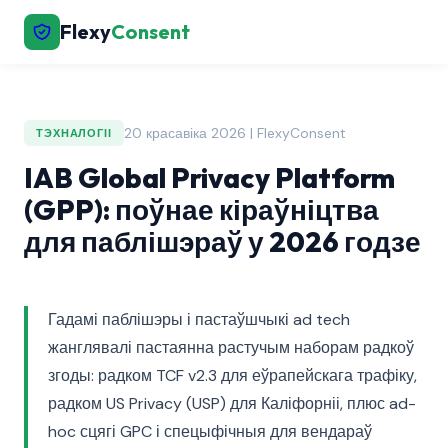
Flexy
Consent
20 красавіка 2026 | FlexyConsent
ТЭХНАЛОГІІ
IAB Global Privacy Platform
(GPP): поўнае кіраўніцтва
для паблішэраў у 2026 годзе
Гадамі паблішэры і пастаўшчыкі ad tech
жанглявалі пастаянна растучым наборам радкоў
згоды: радком TCF v2.3 для еўрапейскага трафіку,
радком US Privacy (USP) для Каліфорніі, плюс ad-
hoc сцягі GPC і спецыфічныя для вендараў