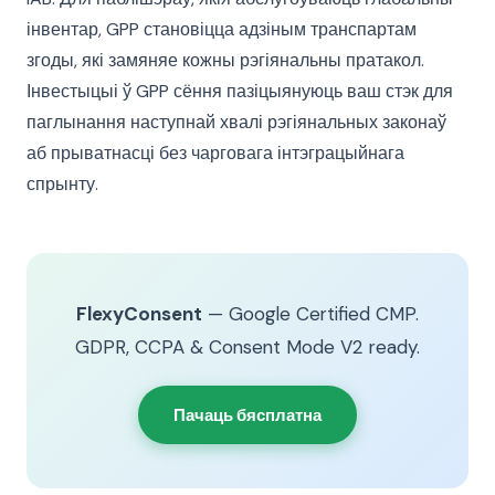
інвентар, GPP становіцца адзіным транспартам
згоды, які замяняе кожны рэгіянальны пратакол.
Інвестыцыі ў GPP сёння пазіцыянуюць ваш стэк для
паглынання наступнай хвалі рэгіянальных законаў
аб прыватнасці без чарговага інтэграцыйнага
спрынту.
FlexyConsent
— Google Certified CMP.
GDPR, CCPA & Consent Mode V2 ready.
Пачаць бясплатна