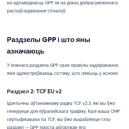
на адпаведнасць GPP як на доказ добрасумленнага
распаўсюджвання сігналаў.
Раздзелы GPP і што яны
азначаюць
У кожнага раздзела GPP свае правілы кадзіравання,
якія адлюстроўваюць сістэму, што ляжыць у аснове:
Раздзел 2: TCF EU v2
Ідэнтычны аўтаномнаму радку TCF v2.3, які вы ўжо
генеруеце для еўрапейскага трафіку. Калі ваша CMP
сертыфікавана па TCF, вы ўжо вырабляеце гэты
раздзел — GPP проста абгортвае яго.