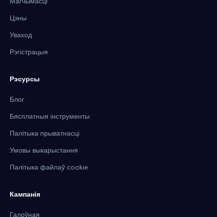
Магчымасці
Цэны
Уваход
Рэгістрацыя
Рэсурсы
Блог
Бясплатныя інструменты
Палітыка прыватнасці
Умовы выкарыстання
Палітыка файлаў cookie
Кампанія
Галоўная