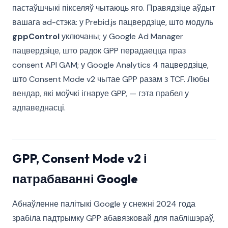
пастаўшчыкі пікселяў чытаюць яго. Правядзіце аўдыт
вашага ad-стэка: у Prebid.js пацвердзіце, што модуль
gppControl
уключаны; у Google Ad Manager
пацвердзіце, што радок GPP перадаецца праз
consent API GAM; у Google Analytics 4 пацвердзіце,
што Consent Mode v2 чытае GPP разам з TCF. Любы
вендар, які моўчкі ігнаруе GPP, — гэта прабел у
адпаведнасці.
GPP, Consent Mode v2 і
патрабаванні Google
Абнаўленне палітыкі Google у снежні 2024 года
зрабіла падтрымку GPP абавязковай для паблішэраў,