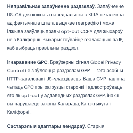
Няправільнае запаўненне раздзелаў.
Запаўненне
US-CA для кожнага наведвальніка з ЗША незалежна
ад фактычнага штата выцякае геаграфію і можа
ілжыва заяўляць правы opt-out CCPA для жыхароў
не з Каліфорніі. Выкарыстоўвайце геалакацыю па IP,
каб выбраць правільны раздзел.
Ігнараванне GPC.
Браўзерны сігнал Global Privacy
Control не з'яўляецца раздзелам GPP — гэта асобны
HTTP-загаловак і JS-уласцівасць. Ваша CMP павінна
чытаць GPC пры загрузцы старонкі і адлюстроўваць
яго як opt-out у адпаведных раздзелах GPP, інакш
вы парушаеце законы Каларада, Канэктыкута і
Каліфорніі.
Састарэлыя адаптары вендараў.
Старыя