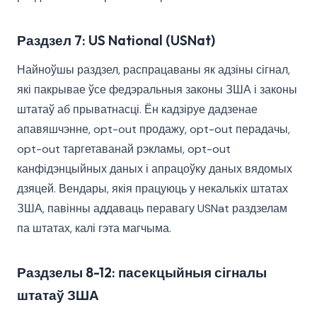
Раздзел 7: US National (USNat)
Найноўшы раздзел, распрацаваны як адзіны сігнал,
які пакрывае ўсе федэральныя законы ЗША і законы
штатаў аб прыватнасці. Ён кадзіруе дадзенае
апавяшчэнне, opt-out продажу, opt-out перадачы,
opt-out таргетаванай рэкламы, opt-out
канфідэнцыйных даных і апрацоўку даных вядомых
дзяцей. Вендары, якія працуюць у некалькіх штатах
ЗША, павінны аддаваць перавагу USNat раздзелам
па штатах, калі гэта магчыма.
Раздзелы 8-12: пасекцыйныя сігналы
штатаў ЗША