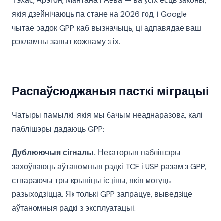
Тэхас, Арэгон, Мантана і Аёва — ва ўсіх ёсць законы,
якія дзейнічаюць па стане на 2026 год, і Google
чытае радок GPP, каб вызначыць, ці адпавядае ваш
рэкламны запыт кожнаму з іх.
Распаўсюджаныя пасткі міграцыі
Чатыры памылкі, якія мы бачым неаднаразова, калі
паблішэры дадаюць GPP:
Дублюючыя сігналы.
Некаторыя паблішэры
захоўваюць аўтаномныя радкі TCF і USP разам з GPP,
ствараючы тры крыніцы ісціны, якія могуць
разыходзіцца. Як толькі GPP запрацуе, выведзіце
аўтаномныя радкі з эксплуатацыі.