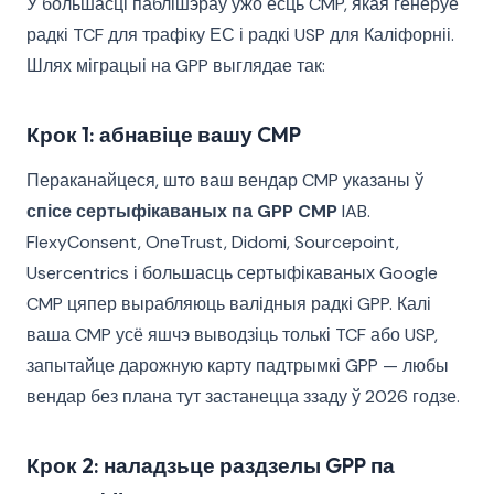
У большасці паблішэраў ужо ёсць CMP, якая генеруе
радкі TCF для трафіку ЕС і радкі USP для Каліфорніі.
Шлях міграцыі на GPP выглядае так:
Крок 1: абнавіце вашу CMP
Пераканайцеся, што ваш вендар CMP указаны ў
спісе сертыфікаваных па GPP CMP
IAB.
FlexyConsent, OneTrust, Didomi, Sourcepoint,
Usercentrics і большасць сертыфікаваных Google
CMP цяпер вырабляюць валідныя радкі GPP. Калі
ваша CMP усё яшчэ выводзіць толькі TCF або USP,
запытайце дарожную карту падтрымкі GPP — любы
вендар без плана тут застанецца ззаду ў 2026 годзе.
Крок 2: наладзьце раздзелы GPP па