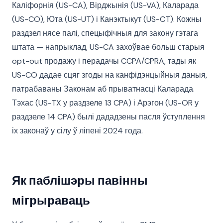
Каліфорнія (US-CA), Вірджынія (US-VA), Каларада
(US-CO), Юта (US-UT) і Канэктыкут (US-CT). Кожны
раздзел нясе палі, спецыфічныя для закону гэтага
штата — напрыклад, US-CA захоўвае больш старыя
opt-out продажу і перадачы CCPA/CPRA, тады як
US-CO дадае сцяг згоды на канфідэнцыйныя даныя,
патрабаваны Законам аб прыватнасці Каларада.
Тэхас (US-TX у раздзеле 13 CPA) і Арэгон (US-OR у
раздзеле 14 CPA) былі дададзены пасля ўступлення
іх законаў у сілу ў ліпені 2024 года.
Як паблішэры павінны
мігрыраваць