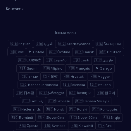
Кантакты
Іншыя мовы
🇬🇧 English
🇸🇦 العربية
🇦🇿 Azərbaycanca
🇧🇬 Български
🇧🇩 বাংলা
🏴 Català
🇨🇿 Čeština
🇩🇰 Dansk
🇩🇪 Deutsch
🇬🇷 Ελληνικά
🇪🇸 Español
🇪🇪 Eesti
🇮🇷 فارسی
🇫🇮 Suomi
🇵🇭 Filipino
🇫🇷 Français
🏴 Galego
🇮🇱 עברית
🇮🇳 हिन्दी
🇭🇷 Hrvatski
🇭🇺 Magyar
🇮🇩 Bahasa Indonesia
🇮🇸 Íslenska
🇮🇹 Italiano
🇯🇵 日本語
🇬🇪 ქართული
🇰🇿 Қазақша
🇰🇷 한국어
🇱🇹 Lietuvių
🇱🇻 Latviešu
🇲🇾 Bahasa Melayu
🇳🇱 Nederlands
🇳🇴 Norsk
🇵🇱 Polski
🇵🇹 Português
🇷🇴 Română
🇸🇰 Slovenčina
🇸🇮 Slovenščina
🇦🇱 Shqip
🇷🇸 Српски
🇸🇪 Svenska
🇰🇪 Kiswahili
🇹🇭 ไทย