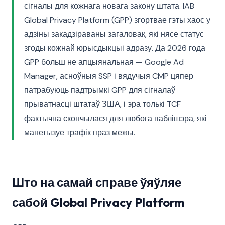
сігналы для кожнага новага закону штата. IAB
Global Privacy Platform (GPP) згортвае гэты хаос у
адзіны закадзіраваны загаловак, які нясе статус
згоды кожнай юрысдыкцыі адразу. Да 2026 года
GPP больш не апцыянальная — Google Ad
Manager, асноўныя SSP і вядучыя CMP цяпер
патрабуюць падтрымкі GPP для сігналаў
прыватнасці штатаў ЗША, і эра толькі TCF
фактычна скончылася для любога паблішэра, які
манетызуе трафік праз межы.
Што на самай справе ўяўляе
сабой Global Privacy Platform