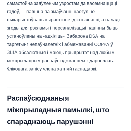
самастойна заяўленым узростам да васемнаццаці
гадоў, — павінна па змаўчанні наогул не
выкарыстоўваць вырашэнне ідэнтычнасці, а наладкі
згоды для рэкламы і персаналізацыі павінны быць
устаноўлены на «адхіліць». Забарона DSA на
таргетынг непаўналетніх і абмежаванні COPPA ў
ЗША абсалютныя і маюць прыярытэт над любым
міжпрыладным распаўсюджваннем з даросллага
ўліковага запісу члена хатняй гаспадаркі.
Распаўсюджаныя
міжпрыладныя памылкі, што
спараджаюць парушэнні