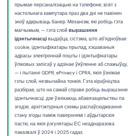
прымае персаналізацыю на тэлефоне, візіт з
настольнага кампутара праз два дні не павінен
зноў адкрываць банер. Механізм, які робіць гэта
магчымым, — гэта слой
вырашэння
ідэнтычнасці
выдаўца, сістэма, што аб'ядноўвае
cookie, ідэнтыфікатары прылад, хэшаваныя
адрасы электроннай пошты і ідэнтыфікатары
ўліковых запісаў у адзінае ўяўленне аб спажыўцу,
— і пытанні GDPR, ePrivacy і CPRA, якія ўзнімае
гэты слой, незвычайна тонкія. Гэта кіраўніцтва
разбірае, што на самай справе робіць вырашэнне
ідэнтычнасці, дзе ўзнікаюць абавязацельствы па
згодзе, архітэктурныя схемы распаўсюджвання
стану згоды паміж паверхнямі і аўдытарскія
пасткі, на якія рэгулятары ЕС неаднаразова
паказвалі ў 2024 і 2025 гадах.