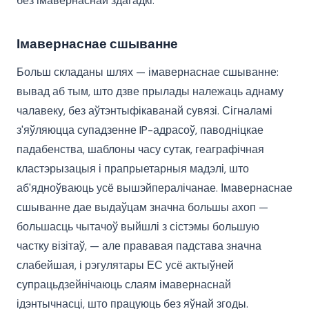
без імавернаснай здагадкі.
Імавернаснае сшыванне
Больш складаны шлях — імавернаснае сшыванне:
вывад аб тым, што дзве прылады належаць аднаму
чалавеку, без аўтэнтыфікаванай сувязі. Сігналамі
з'яўляюцца супадзенне IP-адрасоў, паводніцкае
падабенства, шаблоны часу сутак, геаграфічная
кластэрызацыя і прапрыетарныя мадэлі, што
аб'ядноўваюць усё вышэйпералічанае. Імавернаснае
сшыванне дае выдаўцам значна большы ахоп —
большасць чытачоў выйшлі з сістэмы большую
частку візітаў, — але прававая падстава значна
слабейшая, і рэгулятары ЕС усё актыўней
супрацьдзейнічаюць слаям імавернаснай
ідэнтычнасці, што працуюць без яўнай згоды.