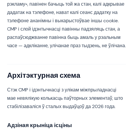
рэкламу», павінен бачыць той жа стан, калі адкрывае
дадатак на тэлефоне, нават калі сеанс дадатку на
тэлефоне ананімны і выкарыстоўвае іншы cookie.
CMP і слой ідэнтычнасці павінны падзяляць стан, а
распаўсюджванне павінна быць амаль у рэальным
часе — адкліканне, улічанае праз тыдзень, не ўлічана.
Архітэктурная схема
Стэк CMP і ідэнтычнасці з улікам міжпрыладнасці
мае невялікую колькасць паўторных элементаў, што
стабілізаваліся ў сталых выдаўцоў да 2026 года.
Адзіная крыніца ісціны