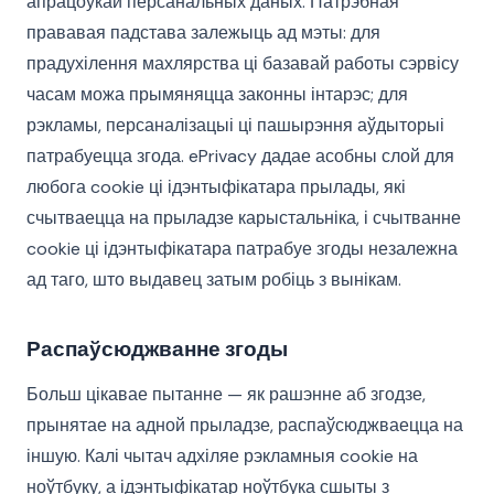
апрацоўкай персанальных даных. Патрэбная
прававая падстава залежыць ад мэты: для
прадухілення махлярства ці базавай работы сэрвісу
часам можа прымяняцца законны інтарэс; для
рэкламы, персаналізацыі ці пашырэння аўдыторыі
патрабуецца згода. ePrivacy дадае асобны слой для
любога cookie ці ідэнтыфікатара прылады, які
счытваецца на прыладзе карыстальніка, і счытванне
cookie ці ідэнтыфікатара патрабуе згоды незалежна
ад таго, што выдавец затым робіць з вынікам.
Распаўсюджванне згоды
Больш цікавае пытанне — як рашэнне аб згодзе,
прынятае на адной прыладзе, распаўсюджваецца на
іншую. Калі чытач адхіляе рэкламныя cookie на
ноўтбуку, а ідэнтыфікатар ноўтбука сшыты з