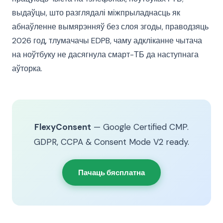
выдаўцы, што разглядалі міжпрыладнасць як
абнаўленне вымярэнняў без слоя згоды, праводзяць
2026 год, тлумачачы EDPB, чаму адкліканне чытача
на ноўтбуку не дасягнула смарт-ТБ да наступнага
аўторка.
FlexyConsent
— Google Certified CMP.
GDPR, CCPA & Consent Mode V2 ready.
Пачаць бясплатна