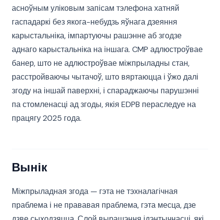
асноўным уліковым запісам тэлефона хатняй
гаспадаркі без якога-небудзь яўнага дзеяння
карыстальніка, імпартуючы рашэнне аб згодзе
аднаго карыстальніка на іншага. CMP адлюстроўвае
банер, што не адлюстроўвае міжпрыладны стан,
расстройваючы чытачоў, што вяртаюцца і ўжо далі
згоду на іншай паверхні, і спараджаючы парушэнні
па стомленасці ад згоды, якія EDPB пераследуе на
працягу 2025 года.
Вынік
Міжпрыладная згода — гэта не тэхналагічная
праблема і не прававая праблема, гэта месца, дзе
дзве сыходзяцца. Слой вырашэння ідэнтычнасці, які