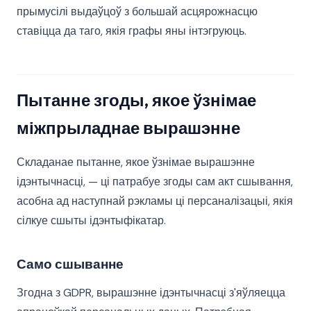
прымусілі выдаўцоў з большай асцярожнасцю
ставіцца да таго, якія графы яны інтэгруюць.
Пытанне згоды, якое ўзнімае
міжпрыладнае вырашэнне
Складанае пытанне, якое ўзнімае вырашэнне
ідэнтычнасці, — ці патрабуе згоды сам акт сшывання,
асобна ад наступнай рэкламы ці персаналізацыі, якія
сілкуе сшыты ідэнтыфікатар.
Само сшыванне
Згодна з GDPR, вырашэнне ідэнтычнасці з'яўляецца