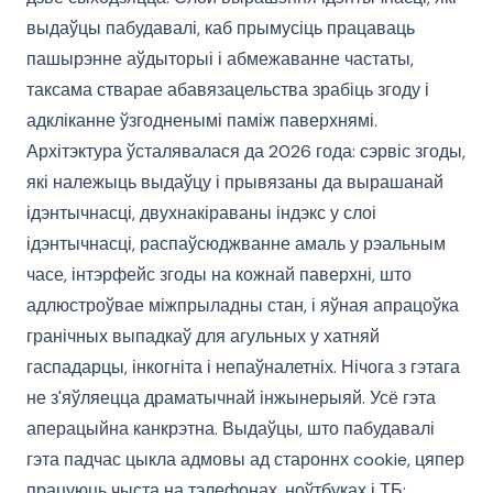
выдаўцы пабудавалі, каб прымусіць працаваць
пашырэнне аўдыторыі і абмежаванне частаты,
таксама стварае абавязацельства зрабіць згоду і
адкліканне ўзгодненымі паміж паверхнямі.
Архітэктура ўсталявалася да 2026 года: сэрвіс згоды,
які належыць выдаўцу і прывязаны да вырашанай
ідэнтычнасці, двухнакіраваны індэкс у слоі
ідэнтычнасці, распаўсюджванне амаль у рэальным
часе, інтэрфейс згоды на кожнай паверхні, што
адлюстроўвае міжпрыладны стан, і яўная апрацоўка
гранічных выпадкаў для агульных у хатняй
гаспадарцы, інкогніта і непаўналетніх. Нічога з гэтага
не з'яўляецца драматычнай інжынерыяй. Усё гэта
аперацыйна канкрэтна. Выдаўцы, што пабудавалі
гэта падчас цыкла адмовы ад староннх cookie, цяпер
працуюць чыста на тэлефонах, ноўтбуках і ТБ;