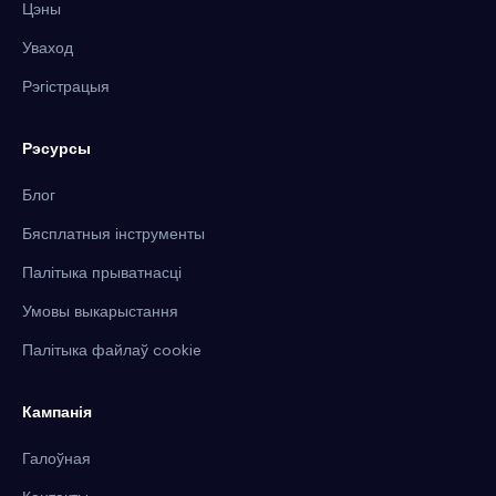
Цэны
Уваход
Рэгістрацыя
Рэсурсы
Блог
Бясплатныя інструменты
Палітыка прыватнасці
Умовы выкарыстання
Палітыка файлаў cookie
Кампанія
Галоўная