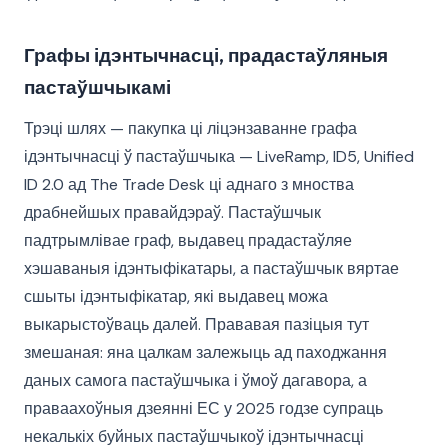
Графы ідэнтычнасці, прадастаўляныя
пастаўшчыкамі
Трэці шлях — пакупка ці ліцэнзаванне графа
ідэнтычнасці ў пастаўшчыка — LiveRamp, ID5, Unified
ID 2.0 ад The Trade Desk ці аднаго з мноства
драбнейшых правайдэраў. Пастаўшчык
падтрымлівае граф, выдавец прадастаўляе
хэшаваныя ідэнтыфікатары, а пастаўшчык вяртае
сшыты ідэнтыфікатар, які выдавец можа
выкарыстоўваць далей. Прававая пазіцыя тут
змешаная: яна цалкам залежыць ад паходжання
даных самога пастаўшчыка і ўмоў дагавора, а
праваахоўныя дзеянні ЕС у 2025 годзе супраць
некалькіх буйных пастаўшчыкоў ідэнтычнасці