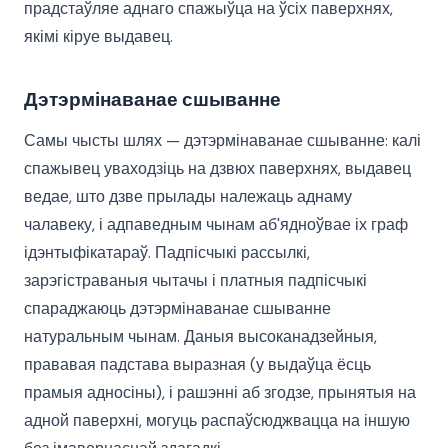
прадстаўляе аднаго спажыўца на ўсіх паверхнях,
якімі кіруе выдавец.
Дэтэрмінаванае сшыванне
Самы чысты шлях — дэтэрмінаванае сшыванне: калі
спажывец уваходзіць на дзвюх паверхнях, выдавец
ведае, што дзве прылады належаць аднаму
чалавеку, і адпаведным чынам аб'ядноўвае іх граф
ідэнтыфікатараў. Падпісчыкі рассылкі,
зарэгістраваныя чытачы і платныя падпісчыкі
спараджаюць дэтэрмінаванае сшыванне
натуральным чынам. Даныя высоканадзейныя,
прававая падстава выразная (у выдаўца ёсць
прамыя адносіны), і рашэнні аб згодзе, прынятыя на
адной паверхні, могуць распаўсюджвацца на іншую