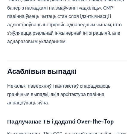
банер з наладкамі па змаўчанні «адхіліць». CMP
павінна ўмець чытаць стан слоя ідэнтычнасці і
адлюстроўваць інтэрфейс адпаведным чынам, што
з'яўляецца рэальнай інжынернай інтэграцыяй, але
аднаразовым укладаннем.
Асаблівыя выпадкі
Некалькі паверхняў і кантэкстаў спараджаюць
гранічныя выпадкі, якія архітэктура павінна
апрацоўваць яўна.
Падлучанае ТБ і дадаткі Over-the-Top
Кантэкст смарт-ТБ і OTT-дадаткаў незвычайны, таму