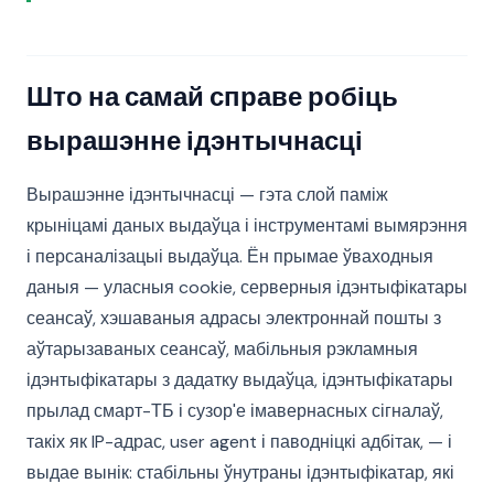
Што на самай справе робіць
вырашэнне ідэнтычнасці
Вырашэнне ідэнтычнасці — гэта слой паміж
крыніцамі даных выдаўца і інструментамі вымярэння
і персаналізацыі выдаўца. Ён прымае ўваходныя
даныя — уласныя cookie, серверныя ідэнтыфікатары
сеансаў, хэшаваныя адрасы электроннай пошты з
аўтарызаваных сеансаў, мабільныя рэкламныя
ідэнтыфікатары з дадатку выдаўца, ідэнтыфікатары
прылад смарт-ТБ і сузор'е імавернасных сігналаў,
такіх як IP-адрас, user agent і паводніцкі адбітак, — і
выдае вынік: стабільны ўнутраны ідэнтыфікатар, які