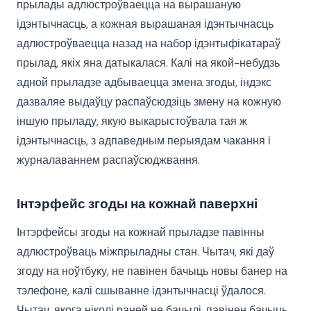
прылады адлюстроўваецца на вырашаную
ідэнтычнасць, а кожная вырашаная ідэнтычнасць
адлюстроўваецца назад на набор ідэнтыфікатараў
прылад, якіх яна датыкалася. Калі на якой-небудзь
адной прыладзе адбываецца змена згоды, індэкс
дазваляе выдаўцу распаўсюдзіць змену на кожную
іншую прыладу, якую выкарыстоўвала тая ж
ідэнтычнасць, з адпаведным перыядам чакання і
журналаваннем распаўсюджвання.
Інтэрфейс згоды на кожнай паверхні
Інтэрфейсы згоды на кожнай прыладзе павінны
адлюстроўваць міжпрыладны стан. Чытач, які даў
згоду на ноўтбуку, не павінен бачыць новы банер на
тэлефоне, калі сшыванне ідэнтычнасці ўдалося.
Чытач, якога ніколі раней не бачылі, павінен бачыць