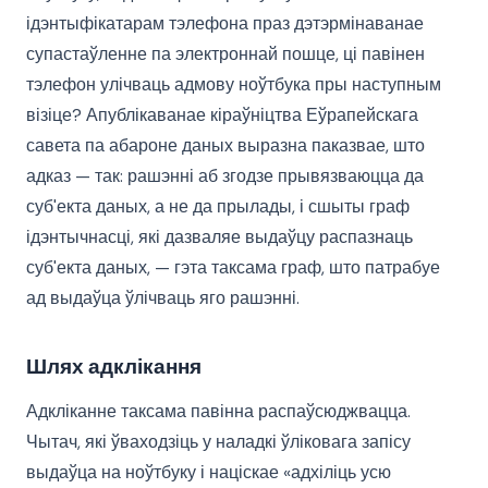
ідэнтыфікатарам тэлефона праз дэтэрмінаванае
супастаўленне па электроннай пошце, ці павінен
тэлефон улічваць адмову ноўтбука пры наступным
візіце? Апублікаванае кіраўніцтва Еўрапейскага
савета па абароне даных выразна паказвае, што
адказ — так: рашэнні аб згодзе прывязваюцца да
суб'екта даных, а не да прылады, і сшыты граф
ідэнтычнасці, які дазваляе выдаўцу распазнаць
суб'екта даных, — гэта таксама граф, што патрабуе
ад выдаўца ўлічваць яго рашэнні.
Шлях адклікання
Адкліканне таксама павінна распаўсюджвацца.
Чытач, які ўваходзіць у наладкі ўліковага запісу
выдаўца на ноўтбуку і націскае «адхіліць усю