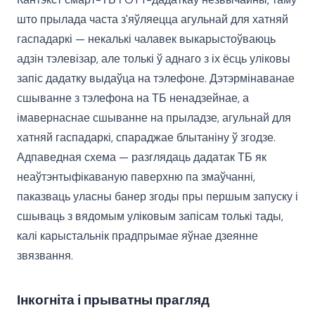
што прылада часта з'яўляецца агульнай для хатняй
гаспадаркі — некалькі чалавек выкарыстоўваюць
адзін тэлевізар, але толькі ў аднаго з іх ёсць уліковы
запіс дадатку выдаўца на тэлефоне. Дэтэрмінаванае
сшыванне з тэлефона на ТБ ненадзейнае, а
імавернаснае сшыванне на прыладзе, агульнай для
хатняй гаспадаркі, спараджае блытаніну ў згодзе.
Адпаведная схема — разглядаць дадатак ТБ як
неаўтэнтыфікаваную паверхню па змаўчанні,
паказваць уласны банер згоды пры першым запуску і
сшываць з вядомым уліковым запісам толькі тады,
калі карыстальнік прадпрымае яўнае дзеянне
звязвання.
Інкогніта і прыватны прагляд