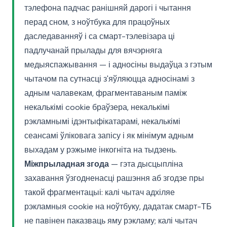
тэлефона падчас ранішняй дарогі і чытання
перад сном, з ноўтбука для працоўных
даследаванняў і са смарт-тэлевізара ці
падлучанай прылады для вячэрняга
медыяспажывання — і адносіны выдаўца з гэтым
чытачом па сутнасці з'яўляюцца адносінамі з
адным чалавекам, фрагментаваным паміж
некалькімі cookie браўзера, некалькімі
рэкламнымі ідэнтыфікатарамі, некалькімі
сеансамі ўліковага запісу і як мінімум адным
выхадам у рэжыме інкогніта на тыдзень.
Міжпрыладная згода
— гэта дысцыпліна
захавання ўзгодненасці рашэння аб згодзе пры
такой фрагментацыі: калі чытач адхіляе
рэкламныя cookie на ноўтбуку, дадатак смарт-ТБ
не павінен паказваць яму рэкламу; калі чытач