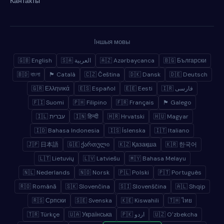
Кантакты
Іншыя мовы
🇬🇧 English
🇸🇦 العربية
🇦🇿 Azərbaycanca
🇧🇬 Български
🇧🇩 বাংলা
🏴 Català
🇨🇿 Čeština
🇩🇰 Dansk
🇩🇪 Deutsch
🇬🇷 Ελληνικά
🇪🇸 Español
🇪🇪 Eesti
🇮🇷 فارسی
🇫🇮 Suomi
🇵🇭 Filipino
🇫🇷 Français
🏴 Galego
🇮🇱 עברית
🇮🇳 हिन्दी
🇭🇷 Hrvatski
🇭🇺 Magyar
🇮🇩 Bahasa Indonesia
🇮🇸 Íslenska
🇮🇹 Italiano
🇯🇵 日本語
🇬🇪 ქართული
🇰🇿 Қазақша
🇰🇷 한국어
🇱🇹 Lietuvių
🇱🇻 Latviešu
🇲🇾 Bahasa Melayu
🇳🇱 Nederlands
🇳🇴 Norsk
🇵🇱 Polski
🇵🇹 Português
🇷🇴 Română
🇸🇰 Slovenčina
🇸🇮 Slovenščina
🇦🇱 Shqip
🇷🇸 Српски
🇸🇪 Svenska
🇰🇪 Kiswahili
🇹🇭 ไทย
🇹🇷 Türkçe
🇺🇦 Українська
🇵🇰 اردو
🇺🇿 Oʻzbekcha