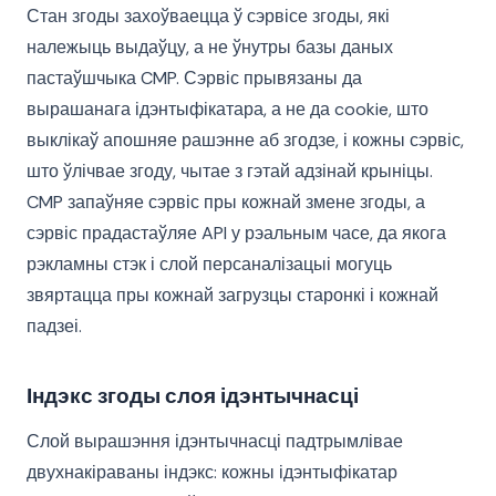
Стан згоды захоўваецца ў сэрвісе згоды, які
належыць выдаўцу, а не ўнутры базы даных
пастаўшчыка CMP. Сэрвіс прывязаны да
вырашанага ідэнтыфікатара, а не да cookie, што
выклікаў апошняе рашэнне аб згодзе, і кожны сэрвіс,
што ўлічвае згоду, чытае з гэтай адзінай крыніцы.
CMP запаўняе сэрвіс пры кожнай змене згоды, а
сэрвіс прадастаўляе API у рэальным часе, да якога
рэкламны стэк і слой персаналізацыі могуць
звяртацца пры кожнай загрузцы старонкі і кожнай
падзеі.
Індэкс згоды слоя ідэнтычнасці
Слой вырашэння ідэнтычнасці падтрымлівае
двухнакіраваны індэкс: кожны ідэнтыфікатар