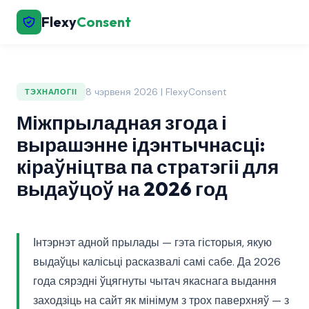
Flexy
Consent
8 чэрвеня 2026 | FlexyConsent
ТЭХНАЛОГІІ
Міжпрыладная згода і
вырашэнне ідэнтычнасці:
кіраўніцтва па стратэгіі для
выдаўцоў на 2026 год
Інтэрнэт адной прылады — гэта гісторыя, якую
выдаўцы калісьці расказвалі самі сабе. Да 2026
года сярэдні ўцягнуты чытач якаснага выдання
заходзіць на сайт як мінімум з трох паверхняў — з