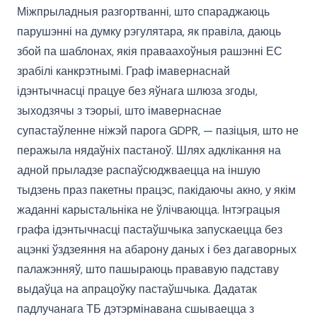
Міжпрыладныя разгортванні, што спараджаюць
парушэнні на думку рэгулятара, як правіла, даюць
збой па шаблонах, якія праваахоўныя рашэнні ЕС
зрабілі канкрэтнымі. Граф імавернаснай
ідэнтычнасці працуе без яўнага шлюза згоды,
зыходзячы з тэорыі, што імавернаснае
супастаўленне ніжэй парога GDPR, — пазіцыя, што не
перажыла нядаўніх пастаноў. Шлях адклікання на
адной прыладзе распаўсюджваецца на іншую
тыдзень праз пакетны працэс, пакідаючы акно, у якім
жаданні карыстальніка не ўлічваюцца. Інтэграцыя
графа ідэнтычнасці пастаўшчыка запускаецца без
ацэнкі ўздзеяння на абарону даных і без дагаворных
палажэнняў, што пашыраюць прававую падставу
выдаўца на апрацоўку пастаўшчыка. Дадатак
падлучанага ТБ дэтэрмінавана сшываецца з