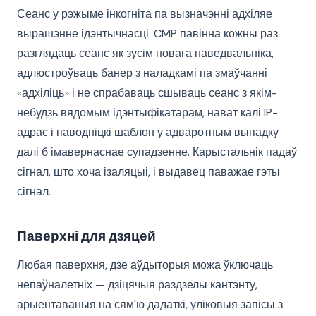
Сеанс у рэжыме інкогніта па вызначэнні адхіляе
вырашэнне ідэнтычнасці. CMP павінна кожны раз
разглядаць сеанс як зусім новага наведвальніка,
адлюстроўваць банер з наладкамі па змаўчанні
«адхіліць» і не спрабаваць сшываць сеанс з якім-
небудзь вядомым ідэнтыфікатарам, нават калі IP-
адрас і паводніцкі шаблон у адваротным выпадку
далі б імавернаснае супадзенне. Карыстальнік падаў
сігнал, што хоча ізаляцыі, і выдавец паважае гэты
сігнал.
Паверхні для дзяцей
Любая паверхня, дзе аўдыторыя можа ўключаць
непаўналетніх — дзіцячыя раздзелы кантэнту,
арыентаваныя на сям'ю дадаткі, уліковыя запісы з