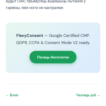
аўдыт OAIC прымусяць вырашыць пытанне ў
тэрміны, якія ніхто не кантралюе.
FlexyConsent
— Google Certified CMP.
GDPR, CCPA & Consent Mode V2 ready.
Пачаць бясплатна
← Блог
Чытаць усё →