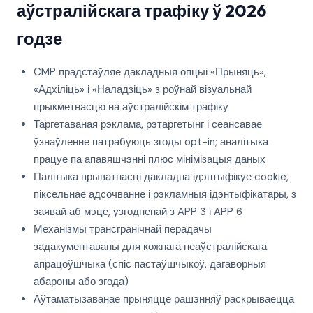
аўстралійскага трафіку ў 2026
годзе
CMP прадстаўляе дакладныя опцыі «Прыняць»,
«Адхіліць» і «Наладзіць» з роўнай візуальнай
прыкметнасцю на аўстралійскім трафіку
Таргетаваная рэклама, рэтаргетынг і сеансавае
ўзнаўленне патрабуюць згоды opt-in; аналітыка
працуе па апавяшчэнні плюс мінімізацыя даных
Палітыка прыватнасці дакладна ідэнтыфікуе cookie,
піксельнае адсочванне і рэкламныя ідэнтыфікатары, з
заявай аб мэце, узгодненай з APP 3 і APP 6
Механізмы трансгранічнай перадачы
задакументаваны для кожнага неаўстралійскага
апрацоўшчыка (спіс пастаўшчыкоў, дагаворныя
абароны або згода)
Аўтаматызаванае прыняцце рашэнняў раскрываецца