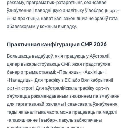
рэкламу, праграматык-рэтаргетынг, сеансавае
ўзнаўленне і паводніцкую аналітыку ў вобласць opt-
in на практыцы, нават калі закон яшчэ не зрабіў гэта
абавязковым у кожным выпадку.
Практычная канфігурацыя CMP 2026
Большасць выдаўцоў, якія працуюць у Аўстраліі,
цяпер выкарыстоўваюць CMP, якая прадстаўляе
банер з трыма станамі: «Прыняць», «Адхіліць» і
«Наладзіць». Для трафіку з ЕС або Вялікабрытаніі
opt-in строгі. Для аўстралійскага трафіку opt-in
з'яўляецца рэкамендаваным значэннем па змаўчанні
для таргетаванай рэкламы і сеансавага ўзнаўлення,
тады як аналітыка часта можа працаваць па мадэлі
«апавяшчэнне і выбар», пакуль забяспечаны