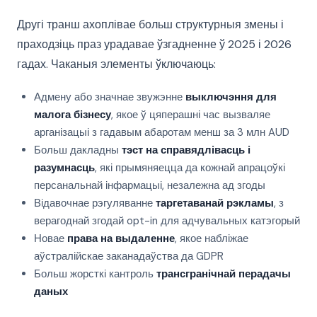
Другі транш ахоплівае больш структурныя змены і
праходзіць праз урадавае ўзгадненне ў 2025 і 2026
гадах. Чаканыя элементы ўключаюць:
Адмену або значнае звужэнне
выключэння для
малога бізнесу
, якое ў цяперашні час вызваляе
арганізацыі з гадавым абаротам менш за 3 млн AUD
Больш дакладны
тэст на справядлівасць і
разумнасць
, які прымяняецца да кожнай апрацоўкі
персанальнай інфармацыі, незалежна ад згоды
Відавочнае рэгуляванне
таргетаванай рэкламы
, з
верагоднай згодай opt-in для адчувальных катэгорый
Новае
права на выдаленне
, якое набліжае
аўстралійскае заканадаўства да GDPR
Больш жорсткі кантроль
трансгранічнай перадачы
даных