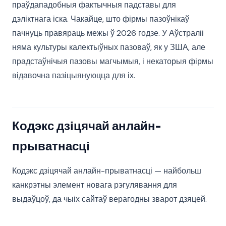
праўдападобныя фактычныя падставы для
дэліктнага іска. Чакайце, што фірмы пазоўнікаў
пачнуць правяраць межы ў 2026 годзе. У Аўстраліі
няма культуры калектыўных пазоваў, як у ЗША, але
прадстаўнічыя пазовы магчымыя, і некаторыя фірмы
відавочна пазіцыянуюцца для іх.
Кодэкс дзіцячай анлайн-
прыватнасці
Кодэкс дзіцячай анлайн-прыватнасці — найбольш
канкрэтны элемент новага рэгулявання для
выдаўцоў, да чыіх сайтаў верагодны зварот дзяцей.