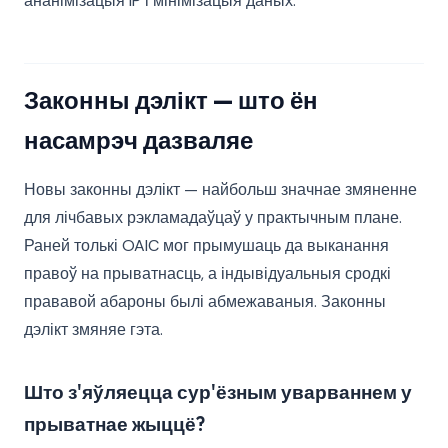
ананімізацыя IP і мінімізацыя даных.
Законны дэлікт — што ён
насамрэч дазваляе
Новы законны дэлікт — найбольш значнае змяненне
для лічбавых рэкламадаўцаў у практычным плане.
Раней толькі OAIC мог прымушаць да выканання
правоў на прыватнасць, а індывідуальныя сродкі
прававой абароны былі абмежаваныя. Законны
дэлікт змяняе гэта.
Што з'яўляецца сур'ёзным уварваннем у
прыватнае жыццё?