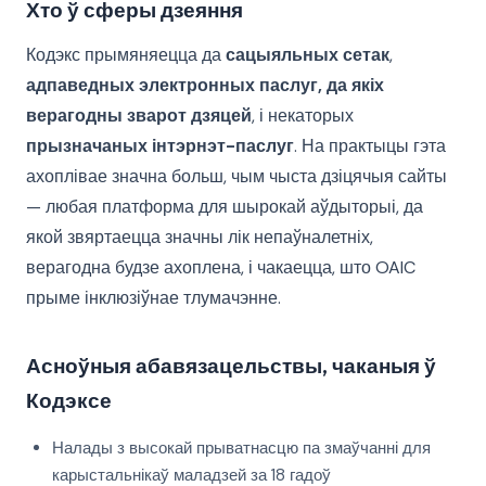
Хто ў сферы дзеяння
Кодэкс прымяняецца да
сацыяльных сетак
,
адпаведных электронных паслуг, да якіх
верагодны зварот дзяцей
, і некаторых
прызначаных інтэрнэт-паслуг
. На практыцы гэта
ахоплівае значна больш, чым чыста дзіцячыя сайты
— любая платформа для шырокай аўдыторыі, да
якой звяртаецца значны лік непаўналетніх,
верагодна будзе ахоплена, і чакаецца, што OAIC
прыме інклюзіўнае тлумачэнне.
Асноўныя абавязацельствы, чаканыя ў
Кодэксе
Налады з высокай прыватнасцю па змаўчанні для
карыстальнікаў маладзей за 18 гадоў