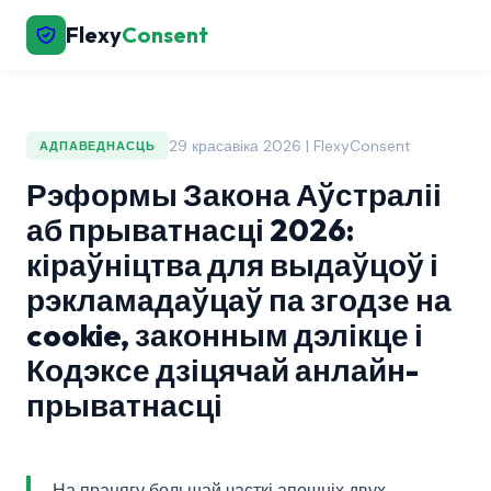
Flexy
Consent
29 красавіка 2026 | FlexyConsent
АДПАВЕДНАСЦЬ
Рэформы Закона Аўстраліі
аб прыватнасці 2026:
кіраўніцтва для выдаўцоў і
рэкламадаўцаў па згодзе на
cookie, законным дэлікце і
Кодэксе дзіцячай анлайн-
прыватнасці
На працягу большай часткі апошніх двух