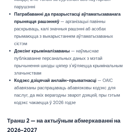
парушэнні
Патрабаванні да празрыстасці аўтаматызаванага
прыняцця рашэнняў
— арганізацыі павінны
раскрываць, калі значныя рашэнні аб асобах
прымаюцца з выкарыстаннем аўтаматызаваных
сістэм
Доксінг крыміналізаваны
— наўмыснае
публікаванне персанальных даных з мэтай
прычынення шкоды цяпер з'яўляецца крымінальным
злачынствам
Кодэкс дзіцячай анлайн-прыватнасці
— OAIC
абавязаны распрацаваць абавязковы кодэкс для
паслуг, да якіх верагодны зварот дзяцей, пры гэтым
кодэкс чакаецца ў 2026 годзе
Транш 2 — на актыўным абмеркаванні на
2026–2027