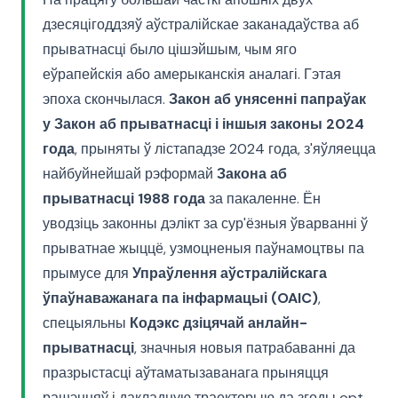
дзесяцігоддзяў аўстралійскае заканадаўства аб
прыватнасці было цішэйшым, чым яго
еўрапейскія або амерыканскія аналагі. Гэтая
эпоха скончылася.
Закон аб унясенні папраўак
у Закон аб прыватнасці і іншыя законы 2024
года
, прыняты ў лістападзе 2024 года, з'яўляецца
найбуйнейшай рэформай
Закона аб
прыватнасці 1988 года
за пакаленне. Ён
уводзіць законны дэлікт за сур'ёзныя ўварванні ў
прыватнае жыццё, узмоцненыя паўнамоцтвы па
прымусе для
Упраўлення аўстралійскага
ўпаўнаважанага па інфармацыі (OAIC)
,
спецыяльны
Кодэкс дзіцячай анлайн-
прыватнасці
, значныя новыя патрабаванні да
празрыстасці аўтаматызаванага прыняцця
рашэнняў і дакладную траекторыю да згоды opt-