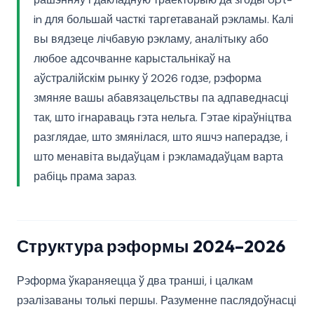
in для большай часткі таргетаванай рэкламы. Калі
вы вядзеце лічбавую рэкламу, аналітыку або
любое адсочванне карыстальнікаў на
аўстралійскім рынку ў 2026 годзе, рэформа
змяняе вашы абавязацельствы па адпаведнасці
так, што ігнараваць гэта нельга. Гэтае кіраўніцтва
разглядае, што змянілася, што яшчэ наперадзе, і
што менавіта выдаўцам і рэкламадаўцам варта
рабіць прама зараз.
Структура рэформы 2024–2026
Рэформа ўкараняецца ў два транші, і цалкам
рэалізаваны толькі першы. Разуменне паслядоўнасці