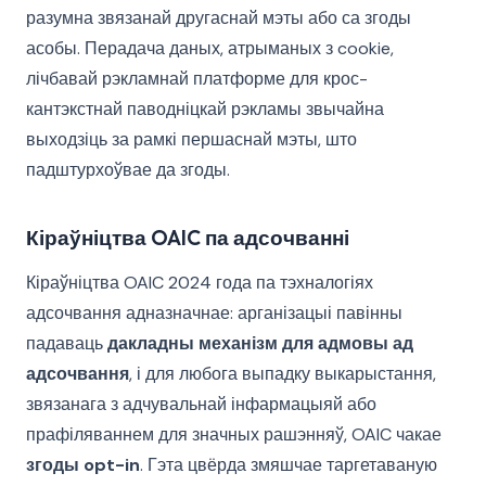
разумна звязанай другаснай мэты або са згоды
асобы. Перадача даных, атрыманых з cookie,
лічбавай рэкламнай платформе для крос-
кантэкстнай паводніцкай рэкламы звычайна
выходзіць за рамкі першаснай мэты, што
падштурхоўвае да згоды.
Кіраўніцтва OAIC па адсочванні
Кіраўніцтва OAIC 2024 года па тэхналогіях
адсочвання адназначнае: арганізацыі павінны
падаваць
дакладны механізм для адмовы ад
адсочвання
, і для любога выпадку выкарыстання,
звязанага з адчувальнай інфармацыяй або
прафіляваннем для значных рашэнняў, OAIC чакае
згоды opt-in
. Гэта цвёрда змяшчае таргетаваную