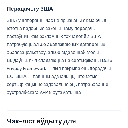
Перадачы ў ЗША
ЗША ў цяперашні час не прызнаны як маючыя
істотна падобныя законы. Таму перадачы
пастаўшчыкам рэкламных тэхналогій з ЗША
патрабуюць альбо абавязваючых дагаворных
абавязацельстваў, альбо відавочнай згоды.
Выдаўцы, якія спадзяюцца на сертыфікацыі Data
Privacy Framework — якія пакрываюць перадачы
ЕС–ЗША — павінны адзначыць, што гэтыя
сертыфікацыі не задавальняюць патрабаванне
аўстралійскага APP 8 аўтаматычна.
Чэк-ліст аўдыту для