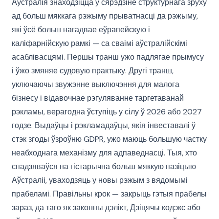
Аўстралія знаходзіцца ў сярэдзіне структурнага зруху
ад больш мяккага рэжыму прыватнасці да рэжыму,
які ўсё больш нагадвае еўрапейскую і
каліфарнійскую рамкі — са сваімі аўстралійскімі
асаблівасцямі. Першы транш ужо падлягае прымусу
і ўжо змяняе судовую практыку. Другі транш,
уключаючы звужэнне выключэння для малога
бізнесу і відавочнае рэгуляванне таргетаванай
рэкламы, верагодна ўступіць у сілу ў 2026 або 2027
годзе. Выдаўцы і рэкламадаўцы, якія інвеставалі ў
стэк згоды ўзроўню GDPR, ужо маюць большую частку
неабходнага механізму для адпаведнасці. Тыя, хто
спадзяваўся на гістарычна больш мяккую пазіцыю
Аўстраліі, уваходзяць у новы рэжым з вядомымі
прабеламі. Правільны крок — закрыць гэтыя прабелы
зараз, да таго як законны дэлікт, Дзіцячы кодэкс або