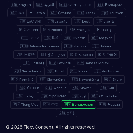
🇬🇧 English
🇸🇦 العربية
🇦🇿 Azərbaycanca
🇧🇬 Български
🇧🇩 বাংলা
🏴 Català
🇨🇿 Čeština
🇩🇰 Dansk
🇩🇪 Deutsch
🇬🇷 Ελληνικά
🇪🇸 Español
🇪🇪 Eesti
🇮🇷 فارسی
🇫🇮 Suomi
🇵🇭 Filipino
🇫🇷 Français
🏴 Galego
🇮🇱 עברית
🇮🇳 हिन्दी
🇭🇷 Hrvatski
🇭🇺 Magyar
🇮🇩 Bahasa Indonesia
🇮🇸 Íslenska
🇮🇹 Italiano
🇯🇵 日本語
🇬🇪 ქართული
🇰🇿 Қазақша
🇰🇷 한국어
🇱🇹 Lietuvių
🇱🇻 Latviešu
🇲🇾 Bahasa Melayu
🇳🇱 Nederlands
🇳🇴 Norsk
🇵🇱 Polski
🇵🇹 Português
🇷🇴 Română
🇸🇰 Slovenčina
🇸🇮 Slovenščina
🇦🇱 Shqip
🇷🇸 Српски
🇸🇪 Svenska
🇰🇪 Kiswahili
🇹🇭 ไทย
🇹🇷 Türkçe
🇺🇦 Українська
🇵🇰 اردو
🇺🇿 Oʻzbekcha
🇻🇳 Tiếng Việt
🇨🇳 中文
🇧🇾 Беларуская
🇷🇺 Русский
🇮🇳 தமிழ்
© 2026 FlexyConsent. All rights reserved.