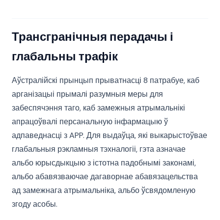
Трансгранічныя перадачы і
глабальны трафік
Аўстралійскі прынцып прыватнасці 8 патрабуе, каб
арганізацыі прымалі разумныя меры для
забеспячэння таго, каб замежныя атрымальнікі
апрацоўвалі персанальную інфармацыю ў
адпаведнасці з APP. Для выдаўца, які выкарыстоўвае
глабальныя рэкламныя тэхналогіі, гэта азначае
альбо юрысдыкцыю з істотна падобнымі законамі,
альбо абавязваючае дагаворнае абавязацельства
ад замежнага атрымальніка, альбо ўсвядомленую
згоду асобы.