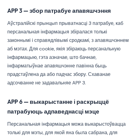
APP 3 — збор патрабуе апавяшчэння
Аўстралійскі прынцып прыватнасці 3 патрабуе, каб
персанальная інфармацыя збіралася толькі
законнымі і справядлівымі сродкамі, з апавяшчэннем
аб мэтах. Для cookie, якія збіраюць персанальную
інфармацыю, гэта азначае, што бачнае,
інфарматыўнае апавяшчэнне павінна быць
прадстаўлена да або падчас збору. Схаванае
адсочванне не задавальняе APP 3.
APP 6 — выкарыстанне і раскрыццё
патрабуюць адпаведнасці мэце
Персанальная інфармацыя можа выкарыстоўвацца
толькі для мэты, для якой яна была сабрана, для