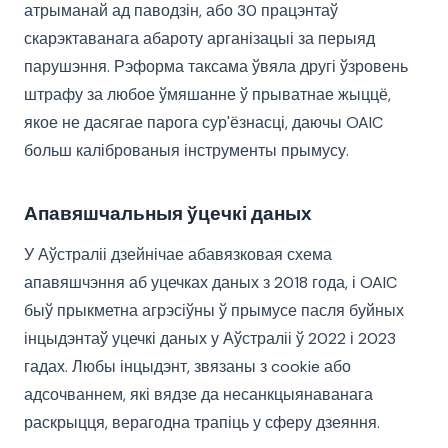
атрыманай ад паводзін, або 30 працэнтаў
скарэктаванага абароту арганізацыі за перыяд
парушэння. Рэформа таксама ўвяла другі ўзровень
штрафу за любое ўмяшанне ў прыватнае жыццё,
якое не дасягае парога сур'ёзнасці, даючы OAIC
больш каліброваныя інструменты прымусу.
Апавяшчальныя ўцечкі даных
У Аўстраліі дзейнічае абавязковая схема
апавяшчэння аб уцечках даных з 2018 года, і OAIC
быў прыкметна агрэсіўны ў прымусе пасля буйных
інцыдэнтаў уцечкі даных у Аўстраліі ў 2022 і 2023
гадах. Любы інцыдэнт, звязаны з cookie або
адсочваннем, які вядзе да несанкцыянаванага
раскрыцця, верагодна трапіць у сферу дзеяння.