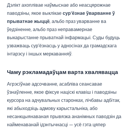
Дэлікт ахоплівае наўмыснае або неасцярожнае
паводзіны, якое выклікае
сур'ёзнае ўварванне ў
прыватнае жыццё
, альбо праз уварванне ва
ўедзіненне, альбо праз неправамернае
выкарыстанне прыватнай інфармацыі. Суды будуць
узважваць сур'ёзнасць у адносінах да грамадскага
інтарэсу і іншых меркаванняў.
Чаму рэкламадаўцам варта хвалявацца
Агрэсіўнае адсочванне, асабліва сеансавае
ўзнаўленне, якое фіксуе націскі клавіш і паводзіны
курсора на адчувальных старонках, лічбавы адбітак,
які абыходзіць адмову карыстальніка, або
несанкцыянаваная прывязка ананімных паводзін да
найменаванай ідэнтычнасці — усё гэта цяпер