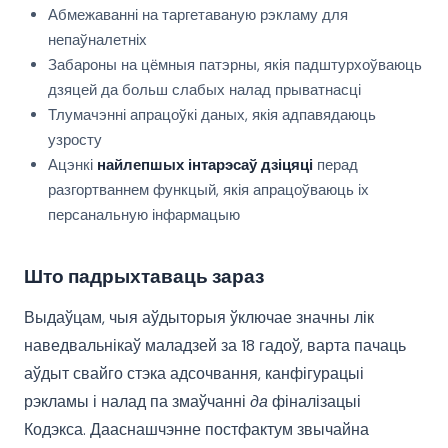
Абмежаванні на таргетаваную рэкламу для
непаўналетніх
Забароны на цёмныя патэрны, якія падштурхоўваюць
дзяцей да больш слабых налад прыватнасці
Тлумачэнні апрацоўкі даных, якія адпавядаюць
узросту
Ацэнкі
найлепшых інтарэсаў дзіцяці
перад
разгортваннем функцый, якія апрацоўваюць іх
персанальную інфармацыю
Што падрыхтаваць зараз
Выдаўцам, чыя аўдыторыя ўключае значны лік
наведвальнікаў маладзей за 18 гадоў, варта пачаць
аўдыт свайго стэка адсочвання, канфігурацыі
рэкламы і налад па змаўчанні
да
фіналізацыі
Кодэкса. Дааснашчэнне постфактум звычайна