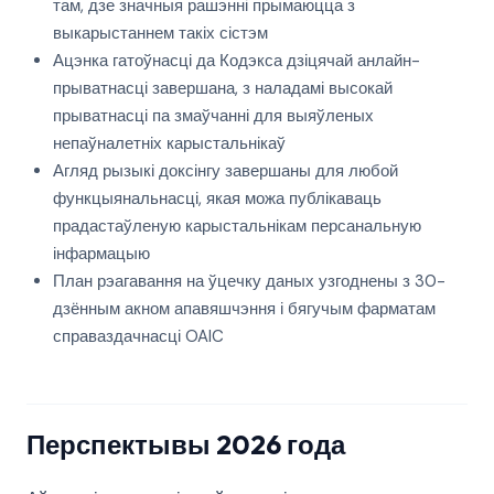
там, дзе значныя рашэнні прымаюцца з
выкарыстаннем такіх сістэм
Ацэнка гатоўнасці да Кодэкса дзіцячай анлайн-
прыватнасці завершана, з наладамі высокай
прыватнасці па змаўчанні для выяўленых
непаўналетніх карыстальнікаў
Агляд рызыкі доксінгу завершаны для любой
функцыянальнасці, якая можа публікаваць
прадастаўленую карыстальнікам персанальную
інфармацыю
План рэагавання на ўцечку даных узгоднены з 30-
дзённым акном апавяшчэння і бягучым фарматам
справаздачнасці OAIC
Перспектывы 2026 года