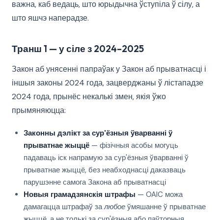
важна, каб ведаць, што юрыдычна ўступіла ў сілу, а
што яшчэ наперадзе.
Транш 1 — у сіле з 2024–2025
Закон аб унясенні папраўак у Закон аб прыватнасці і
іншыя законы 2024 года, зацверджаны ў лістападзе
2024 года, прынёс некалькі змен, якія ўжо
прымяняюцца:
Законны дэлікт за сур'ёзныя ўварванні ў
прыватнае жыццё
— фізічныя асобы могуць
падаваць іск напрамую за сур'ёзныя ўварванні ў
прыватнае жыццё, без неабходнасці даказваць
парушэнне самога Закона аб прыватнасці
Новыя грамадзянскія штрафы
— OAIC можа
дамагацца штрафаў за
любое
ўмяшанне ў прыватнае
жыццё, а не толькі за сур'ёзныя або паўторныя