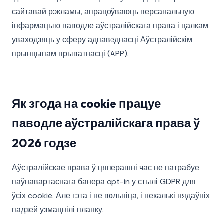
сайтавай рэкламы, апрацоўваюць персанальную
інфармацыю паводле аўстралійскага права і цалкам
уваходзяць у сферу адпаведнасці Аўстралійскім
прынцыпам прыватнасці (APP).
Як згода на cookie працуе
паводле аўстралійскага права ў
2026 годзе
Аўстралійскае права ў цяперашні час не патрабуе
паўнавартаснага банера opt-in у стылі GDPR для
ўсіх cookie. Але гэта і не вольніца, і некалькі нядаўніх
падзей узмацнілі планку.