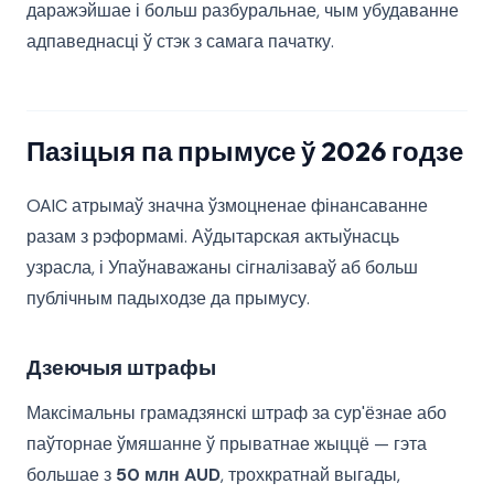
даражэйшае і больш разбуральнае, чым убудаванне
адпаведнасці ў стэк з самага пачатку.
Пазіцыя па прымусе ў 2026 годзе
OAIC атрымаў значна ўзмоцненае фінансаванне
разам з рэформамі. Аўдытарская актыўнасць
узрасла, і Упаўнаважаны сігналізаваў аб больш
публічным падыходзе да прымусу.
Дзеючыя штрафы
Максімальны грамадзянскі штраф за сур'ёзнае або
паўторнае ўмяшанне ў прыватнае жыццё — гэта
большае з
50 млн AUD
, трохкратнай выгады,