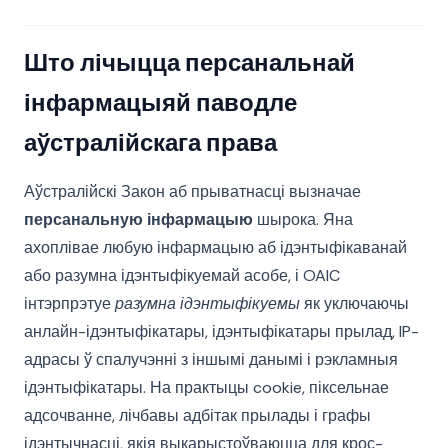
Што лічыцца персанальнай
інфармацыяй паводле
аўстралійскага права
Аўстралійскі Закон аб прыватнасці вызначае
персанальную інфармацыю
шырока. Яна
ахоплівае любую інфармацыю аб ідэнтыфікаванай
або разумна ідэнтыфікуемай асобе, і OAIC
інтэрпрэтуе
разумна ідэнтыфікуемы
як уключаючы
анлайн-ідэнтыфікатары, ідэнтыфікатары прылад, IP-
адрасы ў спалучэнні з іншымі данымі і рэкламныя
ідэнтыфікатары. На практыцы cookie, піксельнае
адсочванне, лічбавы адбітак прылады і графы
ідэнтычнасці, якія выкарыстоўваюцца для крос-