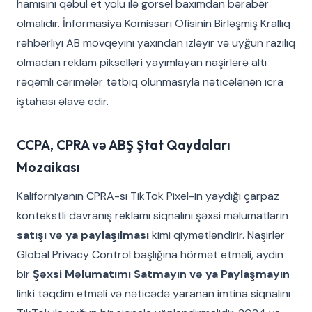
hamısını qəbul et yolu ilə görsel baxımdan bərabər
olmalıdır. İnformasiya Komissarı Ofisinin Birləşmiş Krallıq
rəhbərliyi AB mövqeyini yaxından izləyir və uyğun razılıq
olmadan reklam pikselləri yayımlayan naşirlərə altı
rəqəmli cərimələr tətbiq olunmasıyla nəticələnən icra
iştahası əlavə edir.
CCPA, CPRA və ABŞ Ştat Qaydaları
Mozaikası
Kaliforniyanın CPRA-sı TikTok Pixel-in yaydığı çarpaz
kontekstli davranış reklamı siqnalını şəxsi məlumatların
satışı və ya paylaşılması
kimi qiymətləndirir. Naşirlər
Global Privacy Control başlığına hörmət etməli, aydın
bir
Şəxsi Məlumatımı Satmayın və ya Paylaşmayın
linki təqdim etməli və nəticədə yaranan imtina siqnalını