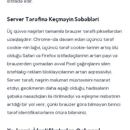
istifadə edir.
Server Tərəfinə Keçməyin Səbəbləri
Üç qüvvə naşirləri tamamilə brauzer tərəfli piksellərdən
uzaqlaşdırır: Chrome-da davam edən üçüncü tərəf
cookie-nin ləğvi, üçüncü tərəf cookie-lərinin artıq ölü
olduğu Safari və Firefox istifadəçilərinin artan payı və
brauzerden çıxmadan əvvəl Pixel çağırışlarını silen
istehlakçı reklam bloklayıcılarının artan aqressivliyi.
Server tərəfi, naşirin məlumat müstəvisini nəzarət
etdiyi, gecikmenin daha aşağı olduğu, hadisələrin
şəbəkə nasazlıqları ilə itirilmədiyi və eşleşme nisbətinin
artdığı bir yol verir, çünki brauzer görə bilməyən birinci
tərəf identifikatorlarını ötürə bilərsiniz.