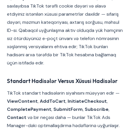
saxlayıbsa TikTok tərəfli cookie dəyəri və əlavə
etdiyiniz istənilən xüsusi parametrlər daxildir — sifariş
dəyəri, məzmun kateqoriyası, axtarış sorğusu, məhsul
ID-si. Qabaqcıl uyğunlaşma aktiv olduqda yük həmçinin
siz ötürdüyünüz e-poçt ünvanı və telefon nömrəsinin
xəşlənmiş versiyalarını ehtiva edir; TikTok bunları
hadisəni arxa tərəfdə bir TikTok hesabına bağlamaq
üçün istifadə edir.
Standart Hadisələr Versus Xüsusi Hadisələr
TikTok standart hadisələrin siyahısını müəyyən edir —
ViewContent
,
AddToCart
,
InitiateCheckout
,
CompletePayment
,
SubmitForm
,
Subscribe
,
Contact
və bir neçəsi daha — bunlar TikTok Ads
Manager-dəki optimallaşdırma hədəflərinə uyğunlaşır.