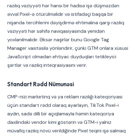
razılıq vəziyyəti hər hansı bir hadisə işə düşməzdən
əvvəl Pixel-ə ötürülməlidir və istifadəçi başqa bir
nişanda tercihlerini dəyişdirmə ehtimalına qarşı razılıq
vəziyyəti hər səhifə naviqasiyasında yenidən
yoxlanılmalıdır. Əksər naşirlər bunu Google Tag
Manager vasitəsilə yönləndirir, çünki GTM onlara xüsusi
JavaScript olmadan ehtiyac duyduqları tetikleyici
şərtlər və razılıq inteqrasiyasını verir.
Standart Rədd Nümunəsi
CMP-nizi marketinq və ya reklam razılığı kateqoriyası
üçün standart rədd olaraq ayarlayın, TikTok Pixel-i
aydın, sadə dilli bir açıqlamayla həmin kateqoriya
daxilindəki vendor kimi göstərin və GTM-i yalnız
müvafiq razılıq növü verildiğinde Pixel teqini işə salmaq