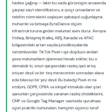
hadisə çağırışı — lakin bu sadə görünüşün arxasında
çarpaz sayt identifikatoru, e-poçt ünvanlarını və
telefon nömrələrini xəşləyən qabaqcıl uyğunlaşma
mühərriki və birbaşa ByteDance ölçüm
infrastrukturuna gedən məlumat axını durur. Avropa
İttifaqı, Birləşmiş Krallıq, ABŞ, Kanada və APAC
bölgəsindəki artan sayda jurisdiksiyalarda
tənzimləyicilər TikTok Pixel-i işə düşdüyü andan
şəxsi məlumatların işlənməsi hesab edirlər; bu o
deməkdir ki, onun qarşısındakı razılıq qatı artıq
ixtiyari deyil və bir teq menecerinin sonradan əlavə
edə biləcəyi bir şey deyil. Bu bələdçi Pixel-in nə
etdiyini, GDPR, CPRA və inkişaf etməkdə olan ştat
qanunları çərçivəsində yaranan razılıq öhdəliklərini,
CMP və Google Tag Manager vasitəsilə qurulması
üçün praktiki nümunələri, həmçinin üçüncü tərəf