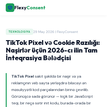
Flexy
Consent
29 May 2026 | FlexyConsent
TEXNOLOGIYA
TikTok Pixel və Cookie Razılığı:
Naşirlər üçün 2026-cı ilin Tam
İnteqrasiya Bələdçisi
TikTok Pixel
sakit şəkildə bir naşir və ya
reklamçının veb sayta yerləşdirə biləcəyi ən
məsuliyyətli kod parçalarından birinə çevrilib.
Görünüşcə sadə görünür — kiçik bir JavaScript
teqi, bir neçə sətir init kodu, burada-orada bir