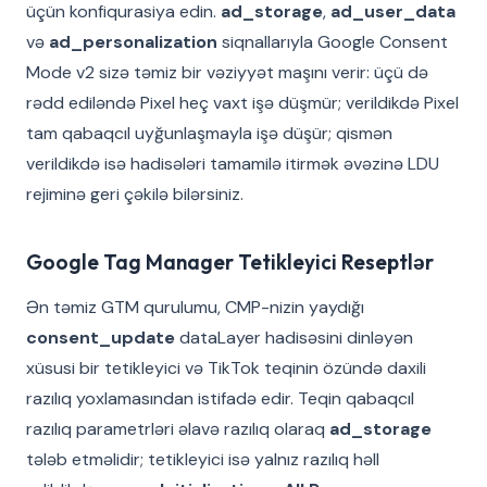
üçün konfiqurasiya edin.
ad_storage
,
ad_user_data
və
ad_personalization
siqnallarıyla Google Consent
Mode v2 sizə təmiz bir vəziyyət maşını verir: üçü də
rədd ediləndə Pixel heç vaxt işə düşmür; verildikdə Pixel
tam qabaqcıl uyğunlaşmayla işə düşür; qismən
verildikdə isə hadisələri tamamilə itirmək əvəzinə LDU
rejiminə geri çəkilə bilərsiniz.
Google Tag Manager Tetikleyici Reseptlər
Ən təmiz GTM qurulumu, CMP-nizin yaydığı
consent_update
dataLayer hadisəsini dinləyən
xüsusi bir tetikleyici və TikTok teqinin özündə daxili
razılıq yoxlamasından istifadə edir. Teqin qabaqcıl
razılıq parametrləri əlavə razılıq olaraq
ad_storage
tələb etməlidir; tetikleyici isə yalnız razılıq həll