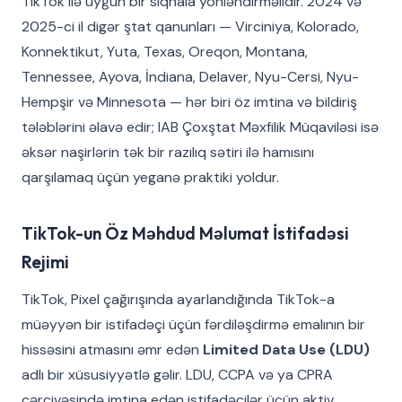
TikTok ilə uyğun bir siqnala yönləndirməlidir. 2024 və
2025-ci il digər ştat qanunları — Virciniya, Kolorado,
Konnektikut, Yuta, Texas, Oreqon, Montana,
Tennessee, Ayova, İndiana, Delaver, Nyu-Cersi, Nyu-
Hempşir və Minnesota — hər biri öz imtina və bildiriş
tələblərini əlavə edir; IAB Çoxştat Məxfilik Müqaviləsi isə
əksər naşirlərin tək bir razılıq sətiri ilə hamısını
qarşılamaq üçün yeganə praktiki yoldur.
TikTok-un Öz Məhdud Məlumat İstifadəsi
Rejimi
TikTok, Pixel çağırışında ayarlandığında TikTok-a
müəyyən bir istifadəçi üçün fərdiləşdirmə emalının bir
hissəsini atmasını əmr edən
Limited Data Use (LDU)
adlı bir xüsusiyyətlə gəlir. LDU, CCPA və ya CPRA
çərçivəsində imtina edən istifadəçilər üçün aktiv