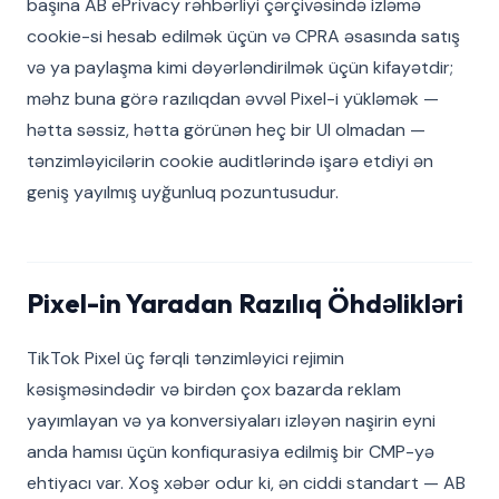
başına AB ePrivacy rəhbərliyi çərçivəsində izləmə
cookie-si hesab edilmək üçün və CPRA əsasında satış
və ya paylaşma kimi dəyərləndirilmək üçün kifayətdir;
məhz buna görə razılıqdan əvvəl Pixel-i yükləmək —
hətta səssiz, hətta görünən heç bir UI olmadan —
tənzimləyicilərin cookie auditlərində işarə etdiyi ən
geniş yayılmış uyğunluq pozuntusudur.
Pixel-in Yaradan Razılıq Öhdəlikləri
TikTok Pixel üç fərqli tənzimləyici rejimin
kəsişməsindədir və birdən çox bazarda reklam
yayımlayan və ya konversiyaları izləyən naşirin eyni
anda hamısı üçün konfiqurasiya edilmiş bir CMP-yə
ehtiyacı var. Xoş xəbər odur ki, ən ciddi standart — AB