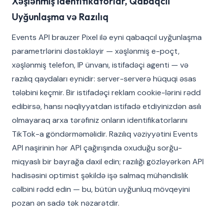
Xəşlənmiş İdentifikatorlar, Qabaqcıl
Uyğunlaşma və Razılıq
Events API brauzer Pixel ilə eyni qabaqcıl uyğunlaşma
parametrlərini dəstəkləyir — xəşlənmiş e-poçt,
xəşlənmiş telefon, IP ünvanı, istifadəçi agenti — və
razılıq qaydaları eynidir: server-serverə hüquqi əsas
tələbini keçmir. Bir istifadəçi reklam cookie-lərini rədd
edibirsə, hansı nəqliyyatdan istifadə etdiyinizdən asılı
olmayaraq arxa tərəfiniz onların identifikatorlarını
TikTok-a göndərməməlidir. Razılıq vəziyyətini Events
API naşirinin hər API çağırışında oxuduğu sorğu-
miqyaslı bir bayrağa daxil edin; razılığı gözləyərkən API
hadisəsini optimist şəkildə işə salmaq mühəndislik
cəlbini rədd edin — bu, bütün uyğunluq mövqeyini
pozan ən sadə tək nəzarətdir.