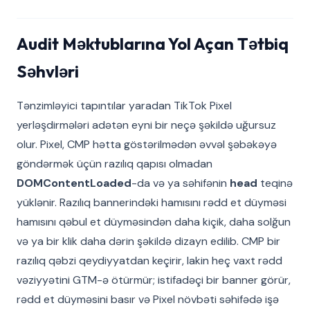
Audit Məktublarına Yol Açan Tətbiq
Səhvləri
Tənzimləyici tapıntılar yaradan TikTok Pixel
yerləşdirmələri adətən eyni bir neçə şəkildə uğursuz
olur. Pixel, CMP hətta göstərilmədən əvvəl şəbəkəyə
göndərmək üçün razılıq qapısı olmadan
DOMContentLoaded
-da və ya səhifənin
head
teqinə
yüklənir. Razılıq bannerindəki hamısını rədd et düyməsi
hamısını qəbul et düyməsindən daha kiçik, daha solğun
və ya bir klik daha dərin şəkildə dizayn edilib. CMP bir
razılıq qəbzi qeydiyyatdan keçirir, lakin heç vaxt rədd
vəziyyətini GTM-ə ötürmür; istifadəçi bir banner görür,
rədd et düyməsini basır və Pixel növbəti səhifədə işə