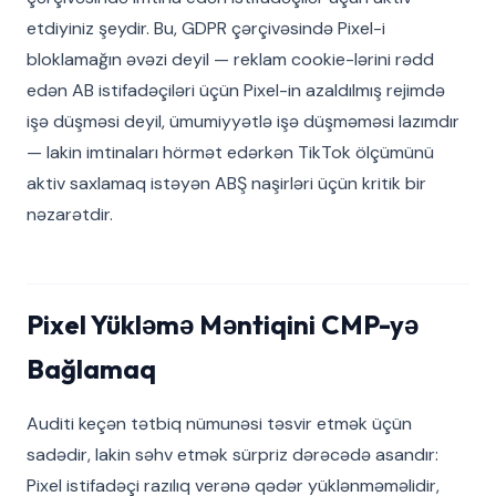
etdiyiniz şeydir. Bu, GDPR çərçivəsində Pixel-i
bloklamağın əvəzi deyil — reklam cookie-lərini rədd
edən AB istifadəçiləri üçün Pixel-in azaldılmış rejimdə
işə düşməsi deyil, ümumiyyətlə işə düşməməsi lazımdır
— lakin imtinaları hörmət edərkən TikTok ölçümünü
aktiv saxlamaq istəyən ABŞ naşirləri üçün kritik bir
nəzarətdir.
Pixel Yükləmə Məntiqini CMP-yə
Bağlamaq
Auditi keçən tətbiq nümunəsi təsvir etmək üçün
sadədir, lakin səhv etmək sürpriz dərəcədə asandır:
Pixel istifadəçi razılıq verənə qədər yüklənməməlidir,