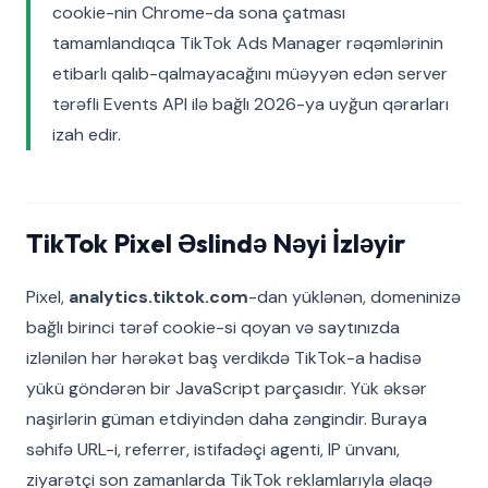
cookie-nin Chrome-da sona çatması
tamamlandıqca TikTok Ads Manager rəqəmlərinin
etibarlı qalıb-qalmayacağını müəyyən edən server
tərəfli Events API ilə bağlı 2026-ya uyğun qərarları
izah edir.
TikTok Pixel Əslində Nəyi İzləyir
Pixel,
analytics.tiktok.com
-dan yüklənən, domeninizə
bağlı birinci tərəf cookie-si qoyan və saytınızda
izlənilən hər hərəkət baş verdikdə TikTok-a hadisə
yükü göndərən bir JavaScript parçasıdır. Yük əksər
naşirlərin güman etdiyindən daha zəngindir. Buraya
səhifə URL-i, referrer, istifadəçi agenti, IP ünvanı,
ziyarətçi son zamanlarda TikTok reklamlarıyla əlaqə