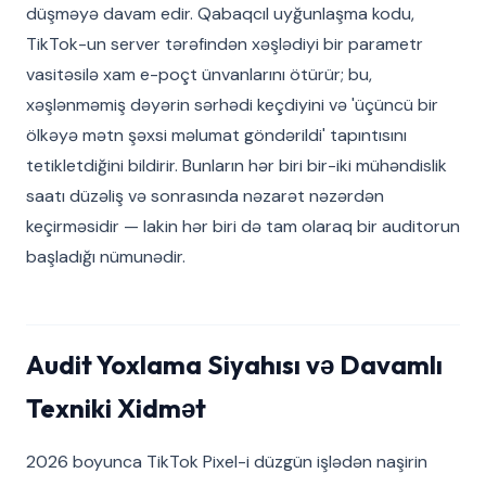
düşməyə davam edir. Qabaqcıl uyğunlaşma kodu,
TikTok-un server tərəfindən xəşlədiyi bir parametr
vasitəsilə xam e-poçt ünvanlarını ötürür; bu,
xəşlənməmiş dəyərin sərhədi keçdiyini və 'üçüncü bir
ölkəyə mətn şəxsi məlumat göndərildi' tapıntısını
tetikletdiğini bildirir. Bunların hər biri bir-iki mühəndislik
saatı düzəliş və sonrasında nəzarət nəzərdən
keçirməsidir — lakin hər biri də tam olaraq bir auditorun
başladığı nümunədir.
Audit Yoxlama Siyahısı və Davamlı
Texniki Xidmət
2026 boyunca TikTok Pixel-i düzgün işlədən naşirin