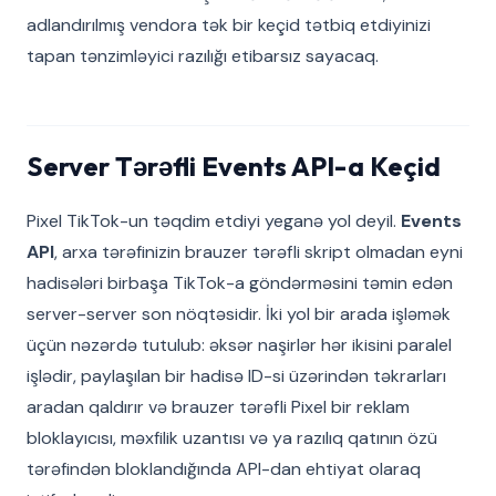
adlandırılmış vendora tək bir keçid tətbiq etdiyinizi
tapan tənzimləyici razılığı etibarsız sayacaq.
Server Tərəfli Events API-a Keçid
Pixel TikTok-un təqdim etdiyi yeganə yol deyil.
Events
API
, arxa tərəfinizin brauzer tərəfli skript olmadan eyni
hadisələri birbaşa TikTok-a göndərməsini təmin edən
server-server son nöqtəsidir. İki yol bir arada işləmək
üçün nəzərdə tutulub: əksər naşirlər hər ikisini paralel
işlədir, paylaşılan bir hadisə ID-si üzərindən təkrarları
aradan qaldırır və brauzer tərəfli Pixel bir reklam
bloklayıcısı, məxfilik uzantısı və ya razılıq qatının özü
tərəfindən bloklandığında API-dan ehtiyat olaraq