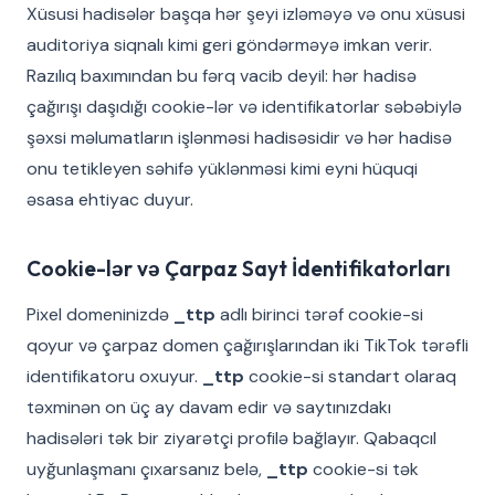
Xüsusi hadisələr başqa hər şeyi izləməyə və onu xüsusi
auditoriya siqnalı kimi geri göndərməyə imkan verir.
Razılıq baxımından bu fərq vacib deyil: hər hadisə
çağırışı daşıdığı cookie-lər və identifikatorlar səbəbiylə
şəxsi məlumatların işlənməsi hadisəsidir və hər hadisə
onu tetikleyen səhifə yüklənməsi kimi eyni hüquqi
əsasa ehtiyac duyur.
Cookie-lər və Çarpaz Sayt İdentifikatorları
Pixel domeninizdə
_ttp
adlı birinci tərəf cookie-si
qoyur və çarpaz domen çağırışlarından iki TikTok tərəfli
identifikatoru oxuyur.
_ttp
cookie-si standart olaraq
təxminən on üç ay davam edir və saytınızdakı
hadisələri tək bir ziyarətçi profilə bağlayır. Qabaqcıl
uyğunlaşmanı çıxarsanız belə,
_ttp
cookie-si tək