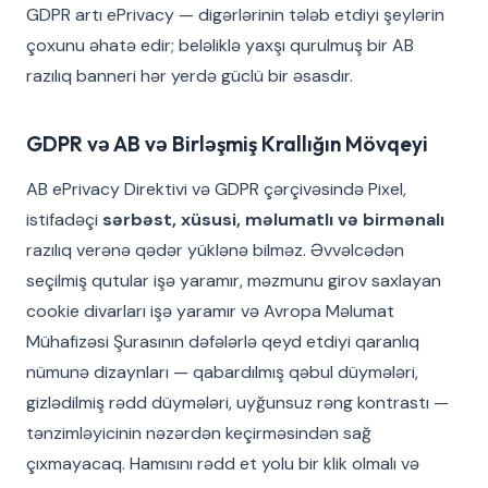
GDPR artı ePrivacy — digərlərinin tələb etdiyi şeylərin
çoxunu əhatə edir; beləliklə yaxşı qurulmuş bir AB
razılıq banneri hər yerdə güclü bir əsasdır.
GDPR və AB və Birləşmiş Krallığın Mövqeyi
AB ePrivacy Direktivi və GDPR çərçivəsində Pixel,
istifadəçi
sərbəst, xüsusi, məlumatlı və birmənalı
razılıq verənə qədər yüklənə bilməz. Əvvəlcədən
seçilmiş qutular işə yaramır, məzmunu girov saxlayan
cookie divarları işə yaramır və Avropa Məlumat
Mühafizəsi Şurasının dəfələrlə qeyd etdiyi qaranlıq
nümunə dizaynları — qabardılmış qəbul düymələri,
gizlədilmiş rədd düymələri, uyğunsuz rəng kontrastı —
tənzimləyicinin nəzərdən keçirməsindən sağ
çıxmayacaq. Hamısını rədd et yolu bir klik olmalı və