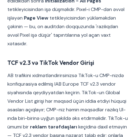
edildikdən sonra
Initialization - All Pages
tetikleyicisindən işə düşməlidir. Pixel-i CMP-dən əvvəl
işləyən
Page View
tetikleyicisindən yükləməkdən
çəkinin — bu, on auditdən doqquzunda 'razılıqdan
əvvəl Pixel işə düşür' tapıntılarına yol açan vaxt
xətasıdır.
TCF v2.3 və TikTok Vendor Girişi
AB trafikini xidmətləndirirsinizsə TikTok-u CMP-nizdə
konfiqurasiya edilmiş IAB Europe TCF v2.3 vendor
siyahısında qeydiyyatdan keçirin. TikTok-un Global
Vendor List girişi hər məqsəd üçün iddia etdiyi hüquqi
əsasları açıqlayır; CMP-niz həmin məqsədlər razılıq UI-
ında biri-birinə uyğun şəkildə əks etdirməlidir. TikTok-u
ümumi bir
reklam tərəfdaşları
keçidinə daxil etməyin
— TCF v2.3 vendor başına nəzarət tələb edir; onlarla