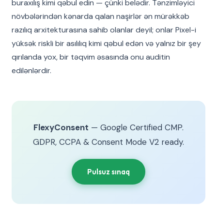
buraxılış kimi qəbul edin — çünki belədir. Tənzimləyici
növbələrindən kənarda qalan naşirlər ən mürəkkəb
razılıq arxitekturasına sahib olanlar deyil; onlar Pixel-i
yüksək riskli bir asılılıq kimi qəbul edən və yalnız bir şey
qırılanda yox, bir təqvim əsasında onu auditin
edilənlərdir.
FlexyConsent
— Google Certified CMP.
GDPR, CCPA & Consent Mode V2 ready.
Pulsuz sınaq