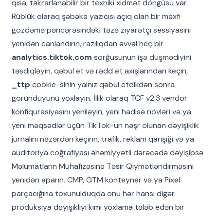
qısa, təkrarlanabilir bir texniki xidmət döngüsü var.
Rüblük olaraq şəbəkə yazıcısı açıq olan bir məxfi
gözdəmə pəncərəsindəki təzə ziyarətçi sessiyasını
yenidən canlandırın, razılıqdan əvvəl heç bir
analytics.tiktok.com
sorğusunun işə düşmədiyini
təsdiqləyin, qəbul et və rədd et axışlarından keçin,
_ttp
cookie-sinin yalnız qəbul etdikdən sonra
göründüyünü yoxlayın. İllik olaraq TCF v2.3 vendor
konfiqurasiyasını yeniləyin, yeni hadisə növləri və ya
yeni məqsədlər üçün TikTok-un nəşr olunan dəyişiklik
jurnalını nəzərdən keçirin, trafik, reklam qarışığı və ya
auditoriya coğrafiyası əhəmiyyətli dərəcədə dəyişibsə
Məlumatların Mühafizəsinə Təsir Qiymətləndirməsini
yenidən aparın. CMP, GTM konteyner və ya Pixel
parçacığına toxunulduqda onu hər hansı digər
produksiya dəyişikliyi kimi yoxlama tələb edən bir