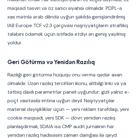
məqsəd təsviri və öz satıcı siyahısı olmalıdır. PDPL-ə
xas mətnlə ərəb dilində uyğun şəkildə genişləndirilmiş
IAB Europe TCF v2.3 çərçivəsi nəşriyyatçıların ətraflılıq
tələbini ödəmək üçün istifadə etdiyi ən geniş yayılmış
yoldur.
Geri Götürmə və Yenidən Razılıq
Razılığı geri götürmə hüququ onu vermə qədər asan
olmalıdır. Üzən razılıq tercihləri ikonu, altbilgi linki və ya
tətbiq daxili parametrlər paneli uyğundur; gizli yalnız e-
poçt vasitəsilə imtina uyğun deyil. Nəşriyyatçılar
material dəyişikliklər üçün — yeni reklam tərəfdaşı, yeni
cookie məqsədi, yeni SDK — dövri yenidən razılıq
planlaşdırmalı, SDAIA isə CMP audit jurnalının hər
yenidən razılıq hadisəsini zaman damğası ilə qeyd