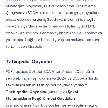
Müvəqqəti Qaydaları, Bulud Hesablama Tənzimləmə
Çərçivəsi və SDAIA-nın məlumata azad giriş qaydalarını
əhatə edən daha geniş Səudiyyə məlumat idarəçiliyi
paketinin içindədir — lakin nəşriyyatçılar üçün PDPL
cookie-ləri, reklam izlənməsini, analitikanı və vebsayt və
ya tətbiqə bağlı hər hansı digər şəxsi məlumat emalını
tənzimləyən hissədir.
Tətbiqedici Qaydalar
PDPL qısadır. Detallar SDAIA tərəfindən 2023-cü ilin
sentyabrında nəşr olunan və 2024 və 2025-ci illərdə
təkmilləşdirilən iki tətbiqedici qaydada yerləşir:
Tətbiqedici Qaydalar
(ümumi) və
Şəxsi
Məlumatların Köçürülməsi Qaydaları
(sərhədlərarası). Birlikdə bunlar nəşriyyatçılara razılıq