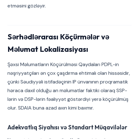
etməsini gözləyir.
Sərhədlərarası Köçürmələr və
Məlumat Lokalizasiyası
Şəxsi Məlumatların Köçürülməsi Qaydaları PDPL-in
nəşriyyatçıları ən çox çaşdırma ehtimalı olan hissəsidir,
çünki Səudiyyəli istifadəçinin IP ünvanının proqramatik
həraca daxil olduğu an məlumatlar faktiki olaraq SSP-
lərin və DSP-lərin fəaliyyət göstərdiyi yerə köçürülmüş
olur. SDAIA buna azad axın kimi baxmır.
Adekvatlıq Siyahısı və Standart Müqavilələr