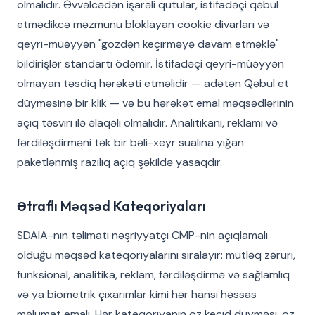
olmalıdır. Əvvəlcədən işarəli qutular, istifadəçi qəbul
etmədikcə məzmunu bloklayan cookie divarları və
qeyri-müəyyən "gözdən keçirməyə davam etməklə"
bildirişlər standartı ödəmir. İstifadəçi qeyri-müəyyən
olmayan təsdiq hərəkəti etməlidir — adətən Qəbul et
düyməsinə bir klik — və bu hərəkət emal məqsədlərinin
açıq təsviri ilə əlaqəli olmalıdır. Analitikanı, reklamı və
fərdiləşdirməni tək bir bəli-xeyr sualına yığan
paketlənmiş razılıq açıq şəkildə yasaqdır.
Ətraflı Məqsəd Kateqoriyaları
SDAIA-nın təlimatı nəşriyyatçı CMP-nin açıqlamalı
olduğu məqsəd kateqoriyalarını sıralayır: mütləq zəruri,
funksional, analitika, reklam, fərdiləşdirmə və sağlamlıq
və ya biometrik çıxarımlar kimi hər hansı həssas
məlumat emalı. Hər kateqoriyanın öz keçid düyməsi, öz