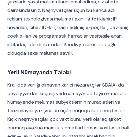
şəxslərin şəxsi məlumatlarını emal edirsə, siz əhatə
dairəsindasınız. Nəşriyyatçılar üçün bu kanca adi
reklam texnologiyası məlumat axını ilə tetiklənir: IP
ünvanları, cihaz ID-ləri, hash edilmiş e-poçtlar, davranış
cookie-ləri və proqramatik hərraclar vasitəsilə axan
istifadəçi identifikatorları Səudiyyə sakini ilə bağlı
olduqda şəxsi məlumat sayılır.
Yerli Nümayəndə Tələbi
Krallıqda varlığı olmayan xarici nəzarətçilər SDAIA-da
qeydiyyatdan keçmiş yerli nümayəndə təyin etməlidir.
Nümayəndə məlumat subyektlərinin müraciətləri və
tənzimləyici yazışmaları üçün hüquqi əlaqə nöqtəsidir.
Kiçik nəşriyyatçılar çox vaxt bunu yerli olaraq şirkət
qurmaq əvəzinə məxfilik xidmətləri firması vasitəsilə həll
edir — lakin Səudiyyənin müntəzəm emalı həddini