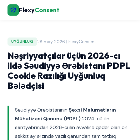
Flexy
Consent
28 may 2026 | FlexyConsent
UYĞUNLUQ
Nəşriyyatçılar üçün 2026-cı
ildə Səudiyyə Ərəbistanı PDPL
Cookie Razılığı Uyğunluq
Bələdçisi
Səudiyyə Ərəbistanının
Şəxsi Məlumatların
Mühafizəsi Qanunu (PDPL)
2024-cü ilin
sentyabrından 2026-cı ilin əvvəlinə qədər olan on
səkkiz ay ərzində yazılı qanundan tam tətbiq