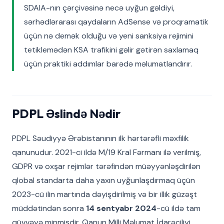
SDAIA-nın çərçivəsinə necə uyğun gəldiyi,
sərhədlərarası qaydaların AdSense və proqramatik
üçün nə demək olduğu və yeni sanksiya rejimini
tetiklemədən KSA trafikini gəlir gətirən saxlamaq
üçün praktiki addımlar barədə məlumatlandırır.
PDPL Əslində Nədir
PDPL Səudiyyə Ərəbistanının ilk hərtərəfli məxfilik
qanunudur. 2021-ci ildə M/19 Kral Fərmanı ilə verilmiş,
GDPR və oxşar rejimlər tərəfindən müəyyənləşdirilən
qlobal standarta daha yaxın uyğunlaşdırmaq üçün
2023-cü ilin martında dəyişdirilmiş və bir illik güzəşt
müddətindən sonra
14 sentyabr 2024
-cü ildə tam
qüvvəyə minmişdir. Qanun Milli Məlumat İdarəçiliyi