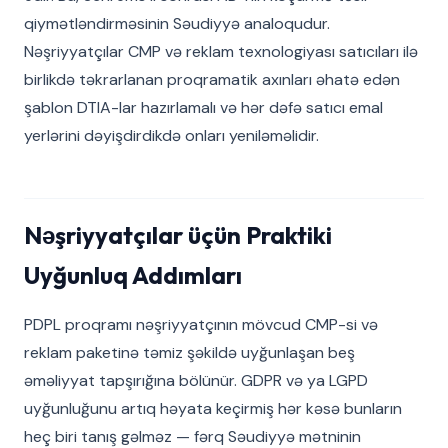
qiymətləndirməsinin Səudiyyə analoqudur.
Nəşriyyatçılar CMP və reklam texnologiyası satıcıları ilə
birlikdə təkrarlanan proqramatik axınları əhatə edən
şablon DTIA-lar hazırlamalı və hər dəfə satıcı emal
yerlərini dəyişdirdikdə onları yeniləməlidir.
Nəşriyyatçılar üçün Praktiki
Uyğunluq Addımları
PDPL proqramı nəşriyyatçının mövcud CMP-si və
reklam paketinə təmiz şəkildə uyğunlaşan beş
əməliyyat tapşırığına bölünür. GDPR və ya LGPD
uyğunluğunu artıq həyata keçirmiş hər kəsə bunların
heç biri tanış gəlməz — fərq Səudiyyə mətninin