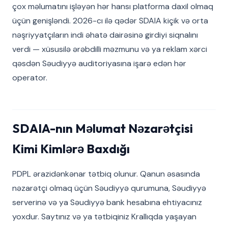
çox məlumatını işləyən hər hansı platforma daxil olmaq
üçün genişləndi. 2026-cı ilə qədər SDAIA kiçik və orta
nəşriyyatçıların indi əhatə dairəsinə girdiyi siqnalını
verdi — xüsusilə ərəbdilli məzmunu və ya reklam xərci
qəsdən Səudiyyə auditoriyasına işarə edən hər
operator.
SDAIA-nın Məlumat Nəzarətçisi
Kimi Kimlərə Baxdığı
PDPL ərazidənkənar tətbiq olunur. Qanun əsasında
nəzarətçi olmaq üçün Səudiyyə qurumuna, Səudiyyə
serverinə və ya Səudiyyə bank hesabına ehtiyacınız
yoxdur. Saytınız və ya tətbiqiniz Krallıqda yaşayan