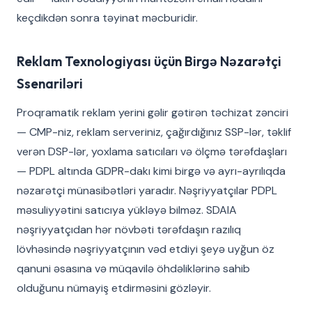
keçdikdən sonra təyinat məcburidir.
Reklam Texnologiyası üçün Birgə Nəzarətçi
Ssenariləri
Proqramatik reklam yerini gəlir gətirən təchizat zənciri
— CMP-niz, reklam serveriniz, çağırdığınız SSP-lər, təklif
verən DSP-lər, yoxlama satıcıları və ölçmə tərəfdaşları
— PDPL altında GDPR-dakı kimi birgə və ayrı-ayrılıqda
nəzarətçi münasibətləri yaradır. Nəşriyyatçılar PDPL
məsuliyyətini satıcıya yükləyə bilməz. SDAIA
nəşriyyatçıdan hər növbəti tərəfdaşın razılıq
lövhəsində nəşriyyatçının vəd etdiyi şeyə uyğun öz
qanuni əsasına və müqavilə öhdəliklərinə sahib
olduğunu nümayiş etdirməsini gözləyir.