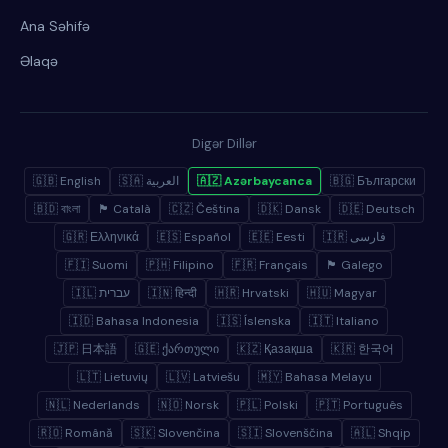
Ana Səhifə
Əlaqə
Digər Dillər
🇬🇧 English
🇸🇦 العربية
🇦🇿 Azərbaycanca
🇧🇬 Български
🇧🇩 বাংলা
🏴 Català
🇨🇿 Čeština
🇩🇰 Dansk
🇩🇪 Deutsch
🇬🇷 Ελληνικά
🇪🇸 Español
🇪🇪 Eesti
🇮🇷 فارسی
🇫🇮 Suomi
🇵🇭 Filipino
🇫🇷 Français
🏴 Galego
🇮🇱 עברית
🇮🇳 हिन्दी
🇭🇷 Hrvatski
🇭🇺 Magyar
🇮🇩 Bahasa Indonesia
🇮🇸 Íslenska
🇮🇹 Italiano
🇯🇵 日本語
🇬🇪 ქართული
🇰🇿 Қазақша
🇰🇷 한국어
🇱🇹 Lietuvių
🇱🇻 Latviešu
🇲🇾 Bahasa Melayu
🇳🇱 Nederlands
🇳🇴 Norsk
🇵🇱 Polski
🇵🇹 Português
🇷🇴 Română
🇸🇰 Slovenčina
🇸🇮 Slovenščina
🇦🇱 Shqip