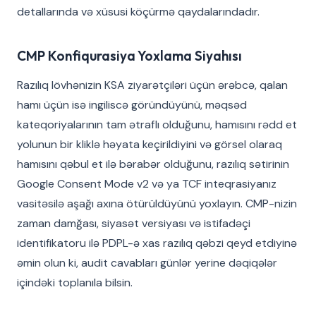
detallarında və xüsusi köçürmə qaydalarındadır.
CMP Konfiqurasiya Yoxlama Siyahısı
Razılıq lövhənizin KSA ziyarətçiləri üçün ərəbcə, qalan
hamı üçün isə ingiliscə göründüyünü, məqsəd
kateqoriyalarının tam ətraflı olduğunu, hamısını rədd et
yolunun bir kliklə həyata keçirildiyini və görsel olaraq
hamısını qəbul et ilə bərabər olduğunu, razılıq sətirinin
Google Consent Mode v2 və ya TCF inteqrasiyanız
vasitəsilə aşağı axına ötürüldüyünü yoxlayın. CMP-nizin
zaman damğası, siyasət versiyası və istifadəçi
identifikatoru ilə PDPL-ə xas razılıq qəbzi qeyd etdiyinə
əmin olun ki, audit cavabları günlər yerine dəqiqələr
içindəki toplanıla bilsin.