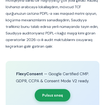
mövqeyinə sahib bir nəşriyyatçı çox yola gedib. Razılıq
lövhənizi ərəbcəyə lokallaşdırın, mövcud TCF
qurğunuzun üstünə PDPL-ə xas məqsəd mətni qoyun,
köçürmə mexanizmlərini sənədləşdirin, Səudiyyə
trafikiniz bunu tələb edirsə yerli nümayəndə təyin edin,
Səudiyyə auditoriyanız PDPL-i kağız məşqi kimi görən
operatorlar 2026-cı ili audit məktublarını oxuyaraq
keçirərkən gəlir gətirən qalır.
FlexyConsent
— Google Certified CMP.
GDPR, CCPA & Consent Mode V2 ready.
Pulsuz sınaq