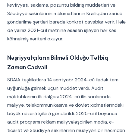
keyfiyyəti, saxlama, pozuntu bildiriş müddətləri və
Səudiyyə sakinlərinin məlumatlarının Krallıqdan xaricə
göndərilmə şərtləri barədə konkret cavablar verir. Hələ
də yalnız 2021-ci il mətninə əsasən işləyən hər kəs
köhnəlmiş xəritəni oxuyur.
Nəşriyyatçıların Bilməli Olduğu Tətbiq
Zaman Cədvəli
SDAIA təşkilatlara 14 sentyabr 2024-cü ilədək tam
uyğunluğa gəlmək üçün müddət verdi. Audit
məktublarının ilk dalğası 2024-cü ilin sonlarında
maliyyə, telekommunikasiya və dövlət xidmətlərindəki
böyük nəzarətçilərə göndərildi. 2025-ci il boyunca
audit proqramı reklam maliyyələşdirilən media, e-
ticarət və Səudiyyə sakinlərinin müəyyən bir həcmdən