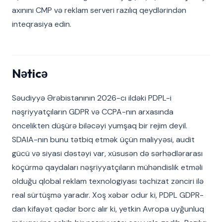
axınını CMP və reklam serveri razılıq qeydlərindən
inteqrasiya edin.
Nəticə
Səudiyyə Ərəbistanının 2026-cı ildəki PDPL-i
nəşriyyatçıların GDPR və CCPA-nın arxasında
öncelikten düşürə biləcəyi yumşaq bir rejim deyil.
SDAIA-nın bunu tətbiq etmək üçün maliyyəsi, audit
gücü və siyasi dəstəyi var, xüsusən də sərhədlərarası
köçürmə qaydaları nəşriyyatçıların mühəndislik etməli
olduğu qlobal reklam texnologiyası təchizat zənciri ilə
real sürtüşmə yaradır. Xoş xəbər odur ki, PDPL GDPR-
dan kifayət qədər borc alır ki, yetkin Avropa uyğunluq