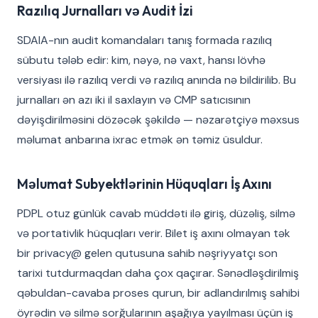
Razılıq Jurnalları və Audit İzi
SDAIA-nın audit komandaları tanış formada razılıq
sübutu tələb edir: kim, nəyə, nə vaxt, hansı lövhə
versiyası ilə razılıq verdi və razılıq anında nə bildirilib. Bu
jurnalları ən azı iki il saxlayın və CMP satıcısının
dəyişdirilməsini dözəcək şəkildə — nəzarətçiyə məxsus
məlumat anbarına ixrac etmək ən təmiz üsuldur.
Məlumat Subyektlərinin Hüquqları İş Axını
PDPL otuz günlük cavab müddəti ilə giriş, düzəliş, silmə
və portativlik hüquqları verir. Bilet iş axını olmayan tək
bir privacy@ gelen qutusuna sahib nəşriyyatçı son
tarixi tutdurmaqdan daha çox qaçırar. Sənədləşdirilmiş
qəbuldan-cavaba proses qurun, bir adlandırılmış sahibi
öyrədin və silmə sorğularının aşağıya yayılması üçün iş