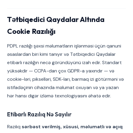
Tətbiqedici Qaydalar Altında
Cookie Razılığı
PDPL razılığı şəxsi məlumatların işlənməsi üçün qanuni
əsaslardan biri kimi tanıyır və Tətbiqedici Qaydalar
etibarlı razılığın necə göründüyünü izah edir. Standart
yüksəkdir — CCPA-dan çox GDPR-a yaxındır — və
cookie-ləri, pikselləri, SDK-ları, barmaq izi götürməni və
istifadəçinin cihazında məlumat oxuyan və ya yazan
hər hansı digər izləmə texnologiyasını əhatə edir.
Etibarlı Razılıq Nə Sayılır
Razılıq
sərbəst verilmiş, xüsusi, məlumatlı və açıq