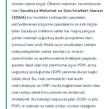
olunan rejimə keçdi. Ölkənin məlumat tənzimləyicisi
olan
Səudiyyə Məlumat və Süni İntellekt İdarəsi
(SDAIA)
bu müddəti tətbiqedici qaydaları,
sərhədlərarası köçürmə qaydalarını və indi ölçülə
bilən Səudiyyə trafikinə sahib hər nəşriyyatçıya
çatan ödənişli uyğunluq audit proqramını dərc
etməyə həsr etdi. Mobil oyun studiyaları, reklam
maliyyələşdirilən xəbər saytları, e-ticarət
operatorları və auditoriyasına Krallıqda yaşayan
şəxslər daxil olan hər platforma üçün PDPL artıq
uyğunluq qovluğunda GDPR yanında duran kağız
tələb deyil. Bu, real cərimələrlə, real audit
məktublarıyla və CMP-nizdə bağlanması lazım olan
real razılıq rejimli boru kəməri ilə əməliyyat
öhdəliyidir. Bu bələdçi nəşriyyatçıları 2026-cı ildə
PDPL-in əslində nə tələb etdiyi, cookie razılığının