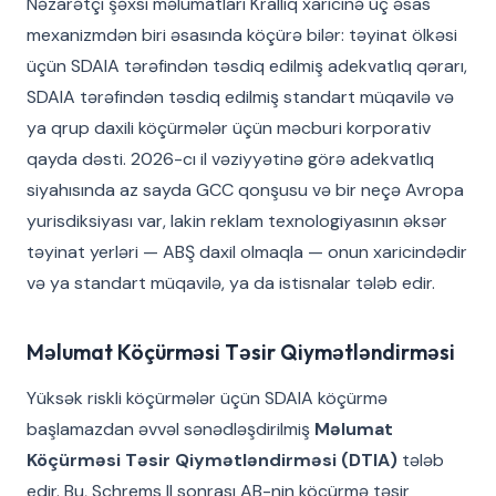
Nəzarətçi şəxsi məlumatları Krallıq xaricinə üç əsas
mexanizmdən biri əsasında köçürə bilər: təyinat ölkəsi
üçün SDAIA tərəfindən təsdiq edilmiş adekvatlıq qərarı,
SDAIA tərəfindən təsdiq edilmiş standart müqavilə və
ya qrup daxili köçürmələr üçün məcburi korporativ
qayda dəsti. 2026-cı il vəziyyətinə görə adekvatlıq
siyahısında az sayda GCC qonşusu və bir neçə Avropa
yurisdiksiyası var, lakin reklam texnologiyasının əksər
təyinat yerləri — ABŞ daxil olmaqla — onun xaricindədir
və ya standart müqavilə, ya da istisnalar tələb edir.
Məlumat Köçürməsi Təsir Qiymətləndirməsi
Yüksək riskli köçürmələr üçün SDAIA köçürmə
başlamazdan əvvəl sənədləşdirilmiş
Məlumat
Köçürməsi Təsir Qiymətləndirməsi (DTIA)
tələb
edir. Bu, Schrems II sonrası AB-nin köçürmə təsir