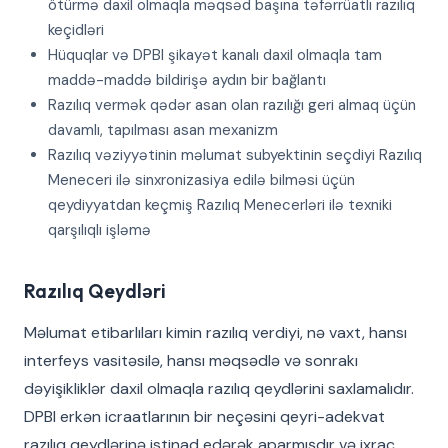
ötürmə daxil olmaqla məqsəd başına təfərrüatlı razılıq
keçidləri
Hüquqlar və DPBI şikayət kanalı daxil olmaqla tam
maddə-maddə bildirişə aydın bir bağlantı
Razılıq vermək qədər asan olan razılığı geri almaq üçün
davamlı, tapılması asan mexanizm
Razılıq vəziyyətinin məlumat subyektinin seçdiyi Razılıq
Meneceri ilə sinxronizasiya edilə bilməsi üçün
qeydiyyatdan keçmiş Razılıq Menecerləri ilə texniki
qarşılıqlı işləmə
Razılıq Qeydləri
Məlumat etibarlıları kimin razılıq verdiyi, nə vaxt, hansı
interfeys vasitəsilə, hansı məqsədlə və sonrakı
dəyişikliklər daxil olmaqla razılıq qeydlərini saxlamalıdır.
DPBI erkən icraatlarının bir neçəsini qeyri-adekvat
razılıq qeydlərinə istinad edərək aparmışdır və ixrac