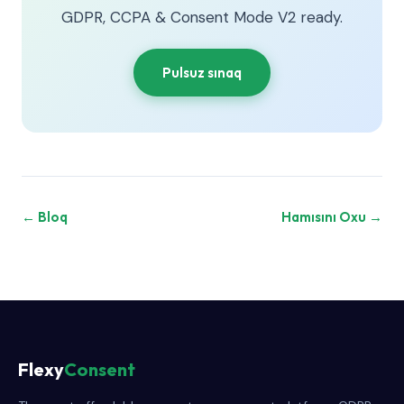
GDPR, CCPA & Consent Mode V2 ready.
Pulsuz sınaq
← Bloq
Hamısını Oxu →
Flexy
Consent