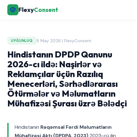
Flexy
Consent
8 May 2026 | FlexyConsent
UYĞUNLUQ
Hindistanın DPDP Qanunu
2026-cı ildə: Naşirlər və
Reklamçılar üçün Razılıq
Menecerləri, Sərhədlərarası
Ötürmələr və Məlumatların
Mühafizəsi Şurası üzrə Bələdçi
Hindistanın
Rəqəmsal Fərdi Məlumatların
Mühafizəsi Aktı (DPDPA, 2023)
2023-cü ilin