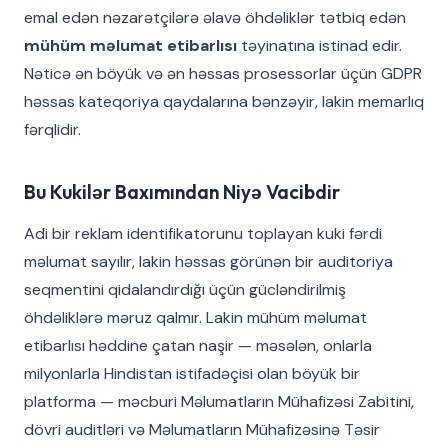
emal edən nəzarətçilərə əlavə öhdəliklər tətbiq edən
mühüm məlumat etibarlısı
təyinatına istinad edir.
Nəticə ən böyük və ən həssas prosessorlar üçün GDPR
həssas kateqoriya qaydalarına bənzəyir, lakin memarlıq
fərqlidir.
Bu Kukilər Baxımından Niyə Vacibdir
Adi bir reklam identifikatorunu toplayan kuki fərdi
məlumat sayılır, lakin həssas görünən bir auditoriya
seqmentini qidalandırdığı üçün gücləndirilmiş
öhdəliklərə məruz qalmır. Lakin mühüm məlumat
etibarlısı həddine çatan naşir — məsələn, onlarla
milyonlarla Hindistan istifadəçisi olan böyük bir
platforma — məcburi Məlumatların Mühafizəsi Zabitini,
dövri auditləri və Məlumatların Mühafizəsinə Təsir