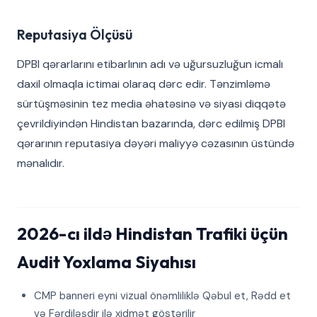
Reputasiya Ölçüsü
DPBI qərarlarını etibarlının adı və uğursuzluğun icmalı
daxil olmaqla ictimai olaraq dərc edir. Tənzimləmə
sürtüşməsinin tez media əhatəsinə və siyasi diqqətə
çevrildiyindən Hindistan bazarında, dərc edilmiş DPBI
qərarının reputasiya dəyəri maliyyə cəzasının üstündə
mənalıdır.
2026-cı ildə Hindistan Trafiki üçün
Audit Yoxlama Siyahısı
CMP banneri eyni vizual önəmliliklə Qəbul et, Rədd et
və Fərdiləşdir ilə xidmət göstərilir