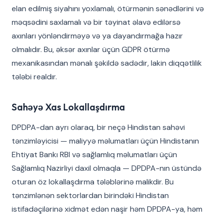
elan edilmiş siyahını yoxlamalı, ötürmənin sənədlərini və
məqsədini saxlamalı və bir təyinat əlavə edilərsə
axınları yönləndirməyə və ya dayandırmağa hazır
olmalıdır. Bu, əksər axınlar üçün GDPR ötürmə
mexanikasından mənalı şəkildə sadədir, lakin diqqətlilik
tələbi realdır.
Sahəyə Xas Lokallaşdırma
DPDPA-dan ayrı olaraq, bir neçə Hindistan sahəvi
tənzimləyicisi — maliyyə məlumatları üçün Hindistanın
Ehtiyat Bankı RBI və sağlamlıq məlumatları üçün
Sağlamlıq Nazirliyi daxil olmaqla — DPDPA-nın üstündə
oturan öz lokallaşdırma tələblərinə malikdir. Bu
tənzimlənən sektorlardan birindəki Hindistan
istifadəçilərinə xidmət edən naşir həm DPDPA-ya, həm