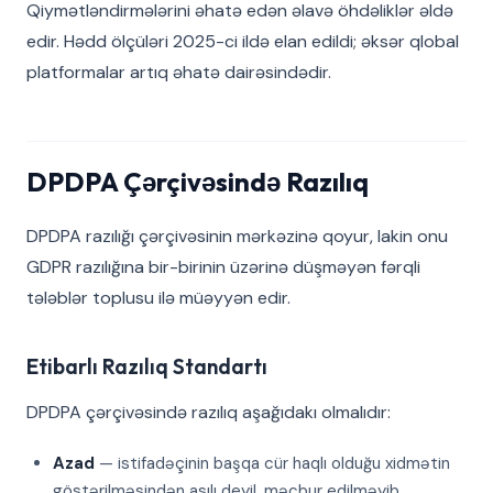
Qiymətləndirmələrini əhatə edən əlavə öhdəliklər əldə
edir. Hədd ölçüləri 2025-ci ildə elan edildi; əksər qlobal
platformalar artıq əhatə dairəsindədir.
DPDPA Çərçivəsində Razılıq
DPDPA razılığı çərçivəsinin mərkəzinə qoyur, lakin onu
GDPR razılığına bir-birinin üzərinə düşməyən fərqli
tələblər toplusu ilə müəyyən edir.
Etibarlı Razılıq Standartı
DPDPA çərçivəsində razılıq aşağıdakı olmalıdır:
Azad
— istifadəçinin başqa cür haqlı olduğu xidmətin
göstərilməsindən asılı deyil, məcbur edilməyib