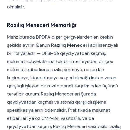
olmalıdır.
Razılıq Meneceri Memarlığı
Məhz burada DPDPA digər çərçivələrdən ən kəskin
şəkildə ayrılır. Qanun
Razılıq Meneceri
adlı lisenziyalı
bir rol yaradır — DPBI-də qeydiyyatdan keçmiş,
məlumat subyektlərinə tək bir interfeysdən bir çox
məlumat etibarlısına razılıq verməyə, nəzərdən
keçirməyə, idarə etməyə və geri almağa imkan verən
qarşılıqlı işləyən bir razılıq paneli təqdim edən üçüncü
tərəf bir qurum. Razılıq Menecerləri Şurada
qeydiyyatdan keçməli və texniki qarşılıqlı işləmə
spesifikasiyalarını ödəməlidir. Praktikada məlumat
etibarlıları ya öz CMP-ləri vasitəsilə, ya da
qeydiyyatdan keçmiş Razılıq Meneceri vasitəsilə razılıq