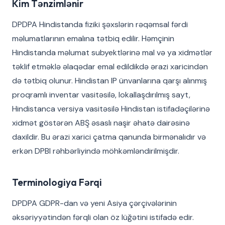
Kim Tənzimlənir
DPDPA Hindistanda fiziki şəxslərin rəqəmsal fərdi
məlumatlarının emalına tətbiq edilir. Həmçinin
Hindistanda məlumat subyektlərinə mal və ya xidmətlər
təklif etməklə əlaqədar emal edildikdə ərazi xaricindən
də tətbiq olunur. Hindistan IP ünvanlarına qarşı alınmış
proqramlı inventar vasitəsilə, lokallaşdırılmış sayt,
Hindistanca versiya vasitəsilə Hindistan istifadəçilərinə
xidmət göstərən ABŞ əsaslı naşir əhatə dairəsinə
daxildir. Bu ərazi xarici çatma qanunda birmənalıdır və
erkən DPBI rəhbərliyində möhkəmləndirilmişdir.
Terminologiya Fərqi
DPDPA GDPR-dan və yeni Asiya çərçivələrinin
əksəriyyətindən fərqli olan öz lüğətini istifadə edir.