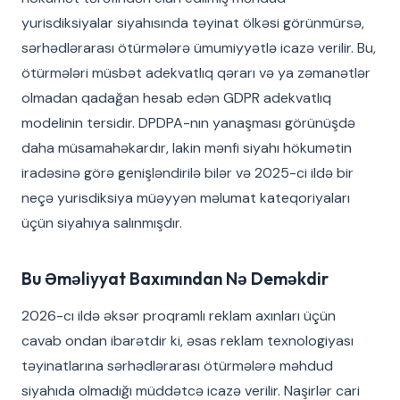
yurisdiksiyalar siyahısında təyinat ölkəsi görünmürsə,
sərhədlərarası ötürmələrə ümumiyyətlə icazə verilir. Bu,
ötürmələri müsbət adekvatlıq qərarı və ya zəmanətlər
olmadan qadağan hesab edən GDPR adekvatlıq
modelinin tersidir. DPDPA-nın yanaşması görünüşdə
daha müsamahəkardır, lakin mənfi siyahı hökumətin
iradəsinə görə genişləndirilə bilər və 2025-ci ildə bir
neçə yurisdiksiya müəyyən məlumat kateqoriyaları
üçün siyahıya salınmışdır.
Bu Əməliyyat Baxımından Nə Deməkdir
2026-cı ildə əksər proqramlı reklam axınları üçün
cavab ondan ibarətdir ki, əsas reklam texnologiyası
təyinatlarına sərhədlərarası ötürmələrə məhdud
siyahıda olmadığı müddətcə icazə verilir. Naşirlər cari