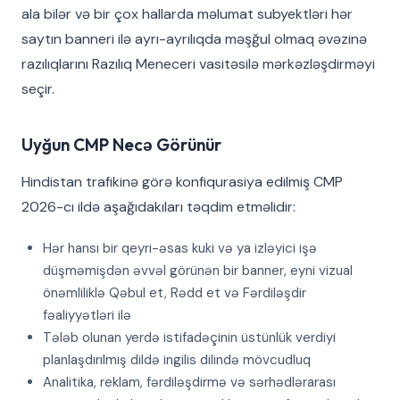
ala bilər və bir çox hallarda məlumat subyektləri hər
saytın banneri ilə ayrı-ayrılıqda məşğul olmaq əvəzinə
razılıqlarını Razılıq Meneceri vasitəsilə mərkəzləşdirməyi
seçir.
Uyğun CMP Necə Görünür
Hindistan trafikinə görə konfiqurasiya edilmiş CMP
2026-cı ildə aşağıdakıları təqdim etməlidir:
Hər hansı bir qeyri-əsas kuki və ya izləyici işə
düşməmişdən əvvəl görünən bir banner, eyni vizual
önəmliliklə Qəbul et, Rədd et və Fərdiləşdir
fəaliyyətləri ilə
Tələb olunan yerdə istifadəçinin üstünlük verdiyi
planlaşdırılmış dildə ingilis dilində mövcudluq
Analitika, reklam, fərdiləşdirmə və sərhədlərarası