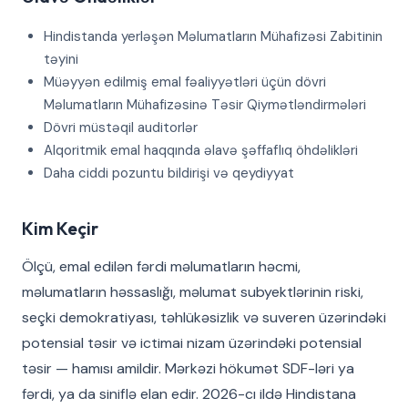
Hindistanda yerləşən Məlumatların Mühafizəsi Zabitinin
təyini
Müəyyən edilmiş emal fəaliyyətləri üçün dövri
Məlumatların Mühafizəsinə Təsir Qiymətləndirmələri
Dövri müstəqil auditorlər
Alqoritmik emal haqqında əlavə şəffaflıq öhdəlikləri
Daha ciddi pozuntu bildirişi və qeydiyyat
Kim Keçir
Ölçü, emal edilən fərdi məlumatların həcmi,
məlumatların həssaslığı, məlumat subyektlərinin riski,
seçki demokratiyası, təhlükəsizlik və suveren üzərindəki
potensial təsir və ictimai nizam üzərindəki potensial
təsir — hamısı amildir. Mərkəzi hökumət SDF-ləri ya
fərdi, ya da siniflə elan edir. 2026-cı ildə Hindistana