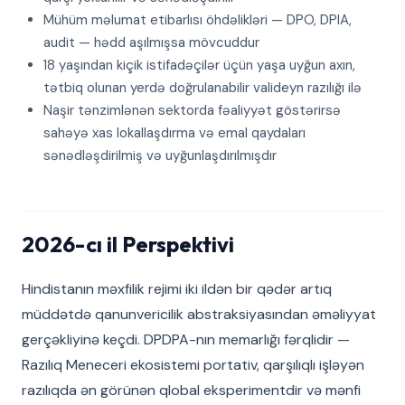
Mühüm məlumat etibarlısı öhdəlikləri — DPO, DPIA,
audit — hədd aşılmışsa mövcuddur
18 yaşından kiçik istifadəçilər üçün yaşa uyğun axın,
tətbiq olunan yerdə doğrulanabilir valideyn razılığı ilə
Naşir tənzimlənən sektorda fəaliyyət göstərirsə
sahəyə xas lokallaşdırma və emal qaydaları
sənədləşdirilmiş və uyğunlaşdırılmışdır
2026-cı il Perspektivi
Hindistanın məxfilik rejimi iki ildən bir qədər artıq
müddətdə qanunvericilik abstraksiyasından əməliyyat
gerçəkliyinə keçdi. DPDPA-nın memarlığı fərqlidir —
Razılıq Meneceri ekosistemi portativ, qarşılıqlı işləyən
razılıqda ən görünən qlobal eksperimentdir və mənfi