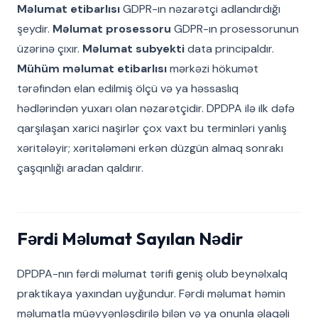
Məlumat etibarlısı
GDPR-ın nəzarətçi adlandırdığı
şeydir.
Məlumat prosessoru
GDPR-ın prosessorunun
üzərinə çıxır.
Məlumat subyekti
data principaldır.
Mühüm məlumat etibarlısı
mərkəzi hökumət
tərəfindən elan edilmiş ölçü və ya həssaslıq
hədlərindən yuxarı olan nəzarətçidir. DPDPA ilə ilk dəfə
qarşılaşan xarici naşirlər çox vaxt bu terminləri yanlış
xəritələyir; xəritələməni erkən düzgün almaq sonrakı
çaşqınlığı aradan qaldırır.
Fərdi Məlumat Sayılan Nədir
DPDPA-nın fərdi məlumat tərifi geniş olub beynəlxalq
praktikaya yaxından uyğundur. Fərdi məlumat həmin
məlumatla müəyyənləşdirilə bilən və ya onunla əlaqəli