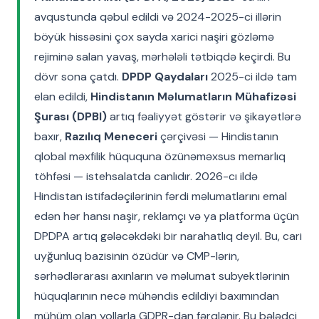
avqustunda qəbul edildi və 2024-2025-ci illərin
böyük hissəsini çox sayda xarici naşiri gözləmə
rejiminə salan yavaş, mərhələli tətbiqdə keçirdi. Bu
dövr sona çatdı.
DPDP Qaydaları
2025-ci ildə tam
elan edildi,
Hindistanın Məlumatların Mühafizəsi
Şurası (DPBI)
artıq fəaliyyət göstərir və şikayətlərə
baxır,
Razılıq Meneceri
çərçivəsi — Hindistanın
qlobal məxfilik hüququna özünəməxsus memarlıq
töhfəsi — istehsalatda canlıdır. 2026-cı ildə
Hindistan istifadəçilərinin fərdi məlumatlarını emal
edən hər hansı naşir, reklamçı və ya platforma üçün
DPDPA artıq gələcəkdəki bir narahatlıq deyil. Bu, cari
uyğunluq bazisinin özüdür və CMP-lərin,
sərhədlərarası axınların və məlumat subyektlərinin
hüquqlarının necə mühəndis edildiyi baxımından
mühüm olan yollarla GDPR-dan fərqlənir. Bu bələdçi