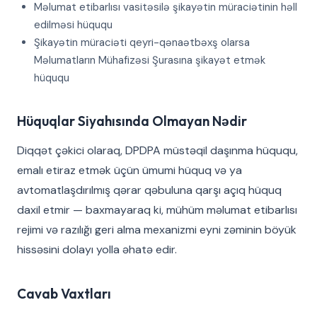
Məlumat etibarlısı vasitəsilə şikayətin müraciətinin həll
edilməsi hüququ
Şikayətin müraciəti qeyri-qənaətbəxş olarsa
Məlumatların Mühafizəsi Şurasına şikayət etmək
hüququ
Hüquqlar Siyahısında Olmayan Nədir
Diqqət çəkici olaraq, DPDPA müstəqil daşınma hüququ,
emalı etiraz etmək üçün ümumi hüquq və ya
avtomatlaşdırılmış qərar qəbuluna qarşı açıq hüquq
daxil etmir — baxmayaraq ki, mühüm məlumat etibarlısı
rejimi və razılığı geri alma mexanizmi eyni zəminin böyük
hissəsini dolayı yolla əhatə edir.
Cavab Vaxtları