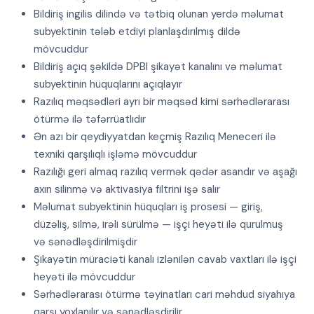
Bildiriş ingilis dilində və tətbiq olunan yerdə məlumat
subyektinin tələb etdiyi planlaşdırılmış dildə
mövcuddur
Bildiriş açıq şəkildə DPBI şikayət kanalını və məlumat
subyektinin hüquqlarını açıqlayır
Razılıq məqsədləri ayrı bir məqsəd kimi sərhədlərarası
ötürmə ilə təfərrüatlıdır
Ən azı bir qeydiyyatdan keçmiş Razılıq Meneceri ilə
texniki qarşılıqlı işləmə mövcuddur
Razılığı geri almaq razılıq vermək qədər asandır və aşağı
axın silinmə və aktivasiya filtrini işə salır
Məlumat subyektinin hüquqları iş prosesi — giriş,
düzəliş, silmə, irəli sürülmə — işçi heyəti ilə qurulmuş
və sənədləşdirilmişdir
Şikayətin müraciəti kanalı izlənilən cavab vaxtları ilə işçi
heyəti ilə mövcuddur
Sərhədlərarası ötürmə təyinatları cari məhdud siyahıya
qarşı yoxlanılır və sənədləşdirilir