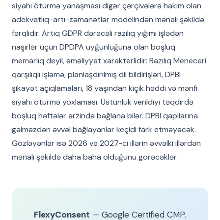
siyahı ötürmə yanaşması digər çərçivələrə hakim olan
adekvatlıq-artı-zəmanətlər modelindən mənalı şəkildə
fərqlidir. Artıq GDPR dərəcəli razılıq yığımı işlədən
naşirlər üçün DPDPA uyğunluğuna olan boşluq
memarlıq deyil, əməliyyat xarakterlidir: Razılıq Meneceri
qarşılıqlı işləmə, planlaşdırılmış dil bildirişləri, DPBI
şikayət açıqlamaları, 18 yaşından kiçik həddi və mənfi
siyahı ötürmə yoxlaması. Üstünlük verildiyi təqdirdə
boşluq həftələr ərzində bağlana bilər. DPBI qapılarına
gəlməzdən əvvəl bağlayanlar keçidi fark etməyəcək.
Gözləyənlər isə 2026 və 2027-ci illərin əvvəlki illərdən
mənalı şəkildə daha baha olduğunu görəcəklər.
FlexyConsent
— Google Certified CMP.