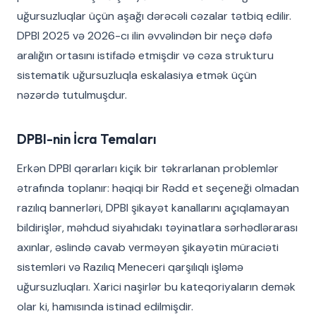
uğursuzluqlar üçün aşağı dərəcəli cəzalar tətbiq edilir.
DPBI 2025 və 2026-cı ilin əvvəlindən bir neçə dəfə
aralığın ortasını istifadə etmişdir və cəza strukturu
sistematik uğursuzluqla eskalasiya etmək üçün
nəzərdə tutulmuşdur.
DPBI-nin İcra Temaları
Erkən DPBI qərarları kiçik bir təkrarlanan problemlər
ətrafında toplanır: həqiqi bir Rədd et seçeneği olmadan
razılıq bannerləri, DPBI şikayət kanallarını açıqlamayan
bildirişlər, məhdud siyahıdakı təyinatlara sərhədlərarası
axınlar, əslində cavab verməyən şikayətin müraciəti
sistemləri və Razılıq Meneceri qarşılıqlı işləmə
uğursuzluqları. Xarici naşirlər bu kateqoriyaların demək
olar ki, hamısında istinad edilmişdir.