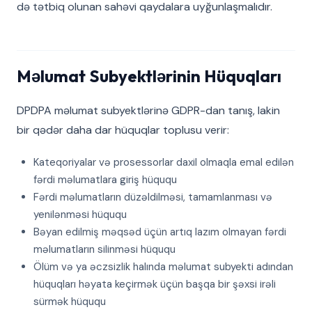
də tətbiq olunan sahəvi qaydalara uyğunlaşmalıdır.
Məlumat Subyektlərinin Hüquqları
DPDPA məlumat subyektlərinə GDPR-dan tanış, lakin
bir qədər daha dar hüquqlar toplusu verir:
Kateqoriyalar və prosessorlar daxil olmaqla emal edilən
fərdi məlumatlara giriş hüququ
Fərdi məlumatların düzəldilməsi, tamamlanması və
yenilənməsi hüququ
Bəyan edilmiş məqsəd üçün artıq lazım olmayan fərdi
məlumatların silinməsi hüququ
Ölüm və ya əczsizlik halında məlumat subyekti adından
hüquqları həyata keçirmək üçün başqa bir şəxsi irəli
sürmək hüququ