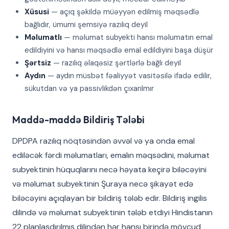
Xüsusi
— açıq şəkildə müəyyən edilmiş məqsədlə
bağlıdır, ümumi şemsiyə razılıq deyil
Məlumatlı
— məlumat subyekti hansı məlumatın emal
edildiyini və hansı məqsədlə emal edildiyini başa düşür
Şərtsiz
— razılıq əlaqəsiz şərtlərlə bağlı deyil
Aydın
— aydın müsbət fəaliyyət vasitəsilə ifadə edilir,
sükutdan və ya passivlikdən çıxarılmır
Maddə-maddə Bildiriş Tələbi
DPDPA razılıq nöqtəsindən əvvəl və ya onda emal
ediləcək fərdi məlumatları, emalın məqsədini, məlumat
subyektinin hüquqlarını necə həyata keçirə biləcəyini
və məlumat subyektinin Şuraya necə şikayət edə
biləcəyini açıqlayan bir bildiriş tələb edir. Bildiriş ingilis
dilində və məlumat subyektinin tələb etdiyi Hindistanın
22 planlaşdırılmış dilindən hər hansı birində mövcud