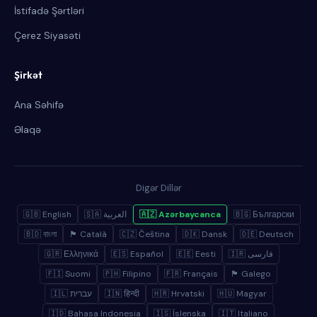
İstifadə Şərtləri
Çerez Siyasəti
Şirkət
Ana Səhifə
Əlaqə
Digər Dillər
🇬🇧 English
🇸🇦 العربية
🇦🇿 Azərbaycanca
🇧🇬 Български
🇧🇩 বাংলা
🏴 Català
🇨🇿 Čeština
🇩🇰 Dansk
🇩🇪 Deutsch
🇬🇷 Ελληνικά
🇪🇸 Español
🇪🇪 Eesti
🇮🇷 فارسی
🇫🇮 Suomi
🇵🇭 Filipino
🇫🇷 Français
🏴 Galego
🇮🇱 עברית
🇮🇳 हिन्दी
🇭🇷 Hrvatski
🇭🇺 Magyar
🇮🇩 Bahasa Indonesia
🇮🇸 Íslenska
🇮🇹 Italiano