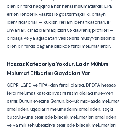
olan bir fərd haqqında hər hansı məlumatlardır. DPBI
erkən rəhbərlik vasitəsilə göstərmişdir ki, onlayn
identifikatorlar — kukilər, reklam identifikatorları, IP
ünvanları, cihaz barmaq izləri və davranış profilləri —
birbaşa və ya ağlabatan vasitələrlə müəyyənləşdirilə
bilən bir fərdə bağlana bildikdə fərdi məlumatlardır.
Həssas Kateqoriya Yoxdur, Lakin Mühüm
Məlumat Etibarlısı Qaydaları Var
GDPR, LGPD və PIPA-dan fərqli olaraq, DPDPA həssas
fərdi məlumat kateqoriyasını rəsmi olaraq müəyyən
etmir. Bunun əvəzinə Qanun, böyük miqyasda məlumat
emal edən, uşaqların məlumatlarını emal edən, seçki
bütövlüyünə təsir edə biləcək məlumatları emal edən
və ya milli təhlükəsizliyə təsir edə biləcək məlumatları