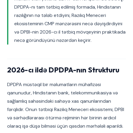
DPDPA-nı tam tətbiq edilmiş formada, Hindistanın
razılığının nə tələb etdiyini, Razılıq Meneceri
ekosisteminin CMP mənzərəsini necə dəyişdirdiyini
və DPBI-nin 2026-cı il tətbiq mövqeyinin praktikada
necə göründüyünü nəzərdən keçirir.
2026-cı ildə DPDPA-nın Strukturu
DPDPA müstəqil bir məlumatların mühafizəsi
qanunudur, Hindistanın bank, telekommunikasiya və
sağlamlıq sahəsindəki sahəyə xas qanunlarından
fərqlidir. Onun tətbiqi Razılıq Meneceri ekosistemi, DPBI
və sərhədlərarası ötürmə rejiminin hər birinin ardıcıl
olaraq işə düşə bilməsi üçün qəsdən mərhələli aparıldı.