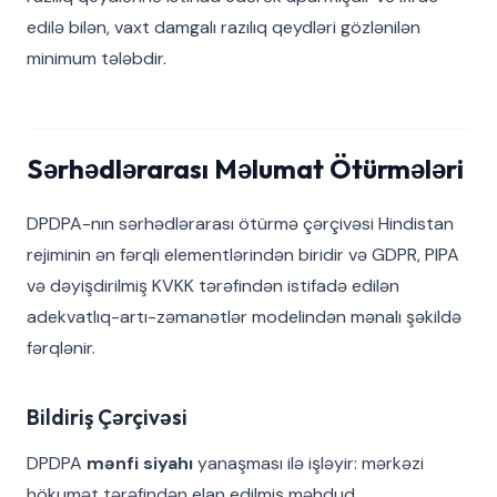
edilə bilən, vaxt damgalı razılıq qeydləri gözlənilən
minimum tələbdir.
Sərhədlərarası Məlumat Ötürmələri
DPDPA-nın sərhədlərarası ötürmə çərçivəsi Hindistan
rejiminin ən fərqli elementlərindən biridir və GDPR, PIPA
və dəyişdirilmiş KVKK tərəfindən istifadə edilən
adekvatlıq-artı-zəmanətlər modelindən mənalı şəkildə
fərqlənir.
Bildiriş Çərçivəsi
DPDPA
mənfi siyahı
yanaşması ilə işləyir: mərkəzi
hökumət tərəfindən elan edilmiş məhdud