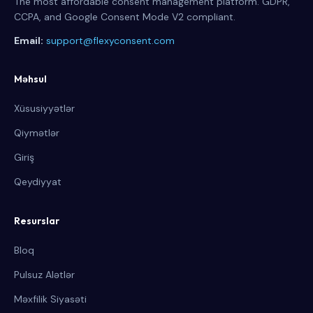
The most affordable consent management platform. GDPR,
CCPA, and Google Consent Mode V2 compliant.
Email:
support@flexyconsent.com
Məhsul
Xüsusiyyətlər
Qiymətlər
Giriş
Qeydiyyat
Resurslar
Bloq
Pulsuz Alətlər
Məxfilik Siyasəti