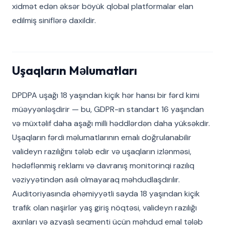
xidmət edən əksər böyük qlobal platformalar elan
edilmiş siniflərə daxildir.
Uşaqların Məlumatları
DPDPA uşağı 18 yaşından kiçik hər hansı bir fərd kimi
müəyyənləşdirir — bu, GDPR-ın standart 16 yaşından
və müxtəlif daha aşağı milli həddlərdən daha yüksəkdir.
Uşaqların fərdi məlumatlarının emalı doğrulanabilir
valideyn razılığını tələb edir və uşaqların izlənməsi,
hədəflənmiş reklamı və davranış monitorinqi razılıq
vəziyyətindən asılı olmayaraq məhdudlaşdırılır.
Auditoriyasında əhəmiyyətli sayda 18 yaşından kiçik
trafik olan naşirlər yaş giriş nöqtəsi, valideyn razılığı
axınları və azyaşlı seqmenti üçün məhdud emal tələb