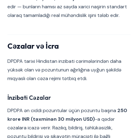
edir — bunların hamısı az sayda xarici naşirin standart
olaraq tamamladığı real mühəndislik işini tələb edir.
Cəzalar və İcra
DPDPA tarixi Hindistan inzibati cərimələrindən daha
yüksək olan və pozuntunun ağırlığına uyğun şəkildə
miqyaslı olan cəza rejimi tətbiq etdi.
İnzibati Cəzalar
DPDPA ən ciddi pozuntular üçün pozuntu başına
250
krore INR (təxminən 30 milyon USD)
-a qədər
cəzalara icazə verir. Razılıq, bildiriş, təhlükəsizlik,
pozuntu bildirişi və şikayətin müraciəti ilə bağlı