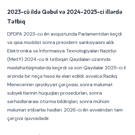
2023-cü ildə Qəbul və 2024-2025-ci illərdə
Tətbiq
DPDPA 2023-cü ilin avqustunda Parlamentdən keçdi
və qısa müddət sonra prezident sanksiyasını aldı.
Elektronika və İnformasiya Texnologiyaları Nazirliyi
(MeitY) 2024-cü ili tətbiqat Qaydaları üzərində
məsləhətləşmələrdə keçirdi və son Qaydalar 2025-ci il
ərzində bir neçə hissə ilə elan edildi: əvvəlcə Razılıq
Menecerinin qeydiyyat çərçivəsi, sonra məlumat
subyektlərinin hüquqları prosedurları, sonra
sərhədlərarası ötürmə bildirişləri, sonra mühüm
məlumat etibarlısı hədləri. 2026-cı ilin əvvəlindən tam
çərçivə qüvvədədir.