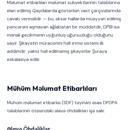
Məlumat etibarlıları məlumat subyektlərinin tələblərinə
elan edilmiş Qaydalarda göstərilən vaxt çərçivələrində
cavab verməlidir — bu, əksər hallarda müəyyən edilmiş
pəncərəni aşmayan ağlabatan bir müddətdir, DPBI isə
mənalı gecikmənin uyğunluq uğursuzluğu olduğunu
sayır. Şikayətin müraciətini həll etmə sistemi ilk
addımdır; yalnız həll edilməmiş şikayətlər Şuraya
eskalasiya edilir.
Mühüm Məlumat Etibarlıları
Mühüm məlumat etibarlısı (SDF) təyinatı əsas DPDPA
tələblərinin ötəsindəki əlavə öhdəlikləri işə salır.
Əlavə Öhdəliklər