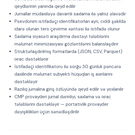
qeydlərinin yanında qeyd edilir
Jurnallar müdaxiləyə davamlı saxlama ilə yalnız əlavədir
Psevdonim istifadəçi identifikatorları ayrı, ciddi şəkildə
idarə olunan ters çevirme xəritəsi ilə istifadə olunur
Saxlama siyasəti araşdırma dəstəyi tələblərini
məlumat minimizasiyası gözləntilərini balanslaşdırır
Strukturlaşdırılmış formatlarda (JSON, CSV, Parquet)
ixrac dəstəklənir
İstifadəçi identifikatoru ilə sorğu 30 günlük pəncərə
daxilinde məlumat subyekti hüquqları iş axınlarını
dəstəkləyir
Razılıq jurnalına giriş özlüyündə qeyd edilir və yoxlanılır
CMP provayderi jurnal dərinliyi, saxlama və ixrac
tələblərini dəstəkləyir — portativlik provayder
dəyişiklikləri üçün sənədləşdirilir