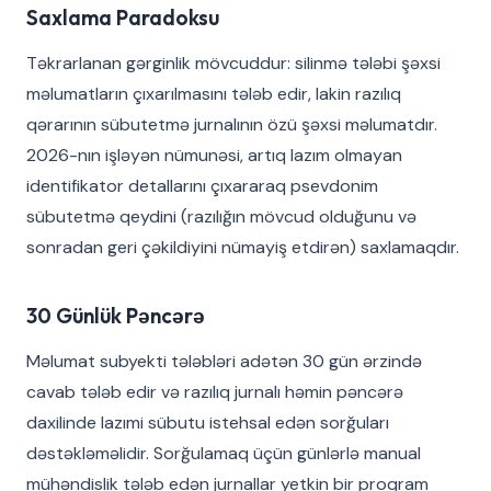
Saxlama Paradoksu
Təkrarlanan gərginlik mövcuddur: silinmə tələbi şəxsi
məlumatların çıxarılmasını tələb edir, lakin razılıq
qərarının sübutetmə jurnalının özü şəxsi məlumatdır.
2026-nın işləyən nümunəsi, artıq lazım olmayan
identifikator detallarını çıxararaq psevdonim
sübutetmə qeydini (razılığın mövcud olduğunu və
sonradan geri çəkildiyini nümayiş etdirən) saxlamaqdır.
30 Günlük Pəncərə
Məlumat subyekti tələbləri adətən 30 gün ərzində
cavab tələb edir və razılıq jurnalı həmin pəncərə
daxilinde lazımi sübutu istehsal edən sorğuları
dəstəkləməlidir. Sorğulamaq üçün günlərlə manual
mühəndislik tələb edən jurnallar yetkin bir proqram