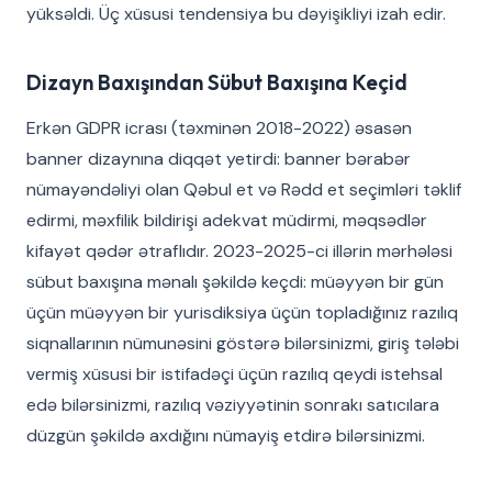
yüksəldi. Üç xüsusi tendensiya bu dəyişikliyi izah edir.
Dizayn Baxışından Sübut Baxışına Keçid
Erkən GDPR icrası (təxminən 2018-2022) əsasən
banner dizaynına diqqət yetirdi: banner bərabər
nümayəndəliyi olan Qəbul et və Rədd et seçimləri təklif
edirmi, məxfilik bildirişi adekvat müdirmi, məqsədlər
kifayət qədər ətraflıdır. 2023-2025-ci illərin mərhələsi
sübut baxışına mənalı şəkildə keçdi: müəyyən bir gün
üçün müəyyən bir yurisdiksiya üçün topladığınız razılıq
siqnallarının nümunəsini göstərə bilərsinizmi, giriş tələbi
vermiş xüsusi bir istifadəçi üçün razılıq qeydi istehsal
edə bilərsinizmi, razılıq vəziyyətinin sonrakı satıcılara
düzgün şəkildə axdığını nümayiş etdirə bilərsinizmi.