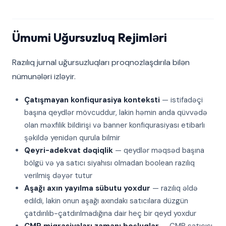
Ümumi Uğursuzluq Rejimləri
Razılıq jurnal uğursuzluqları proqnozlaşdırıla bilən
nümunələri izləyir.
Çatışmayan konfiqurasiya konteksti
— istifadəçi
başına qeydlər mövcuddur, lakin həmin anda qüvvədə
olan məxfilik bildirişi və banner konfiqurasiyası etibarlı
şəkildə yenidən qurula bilmir
Qeyri-adekvat dəqiqlik
— qeydlər məqsəd başına
bölgü və ya satıcı siyahısı olmadan boolean razılıq
verilmiş dəyər tutur
Aşağı axın yayılma sübutu yoxdur
— razılıq əldə
edildi, lakin onun aşağı axındakı satıcılara düzgün
çatdırılıb-çatdırılmadığına dair heç bir qeyd yoxdur