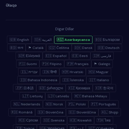
Əlaqə
Digər Dillər
🇬🇧 English
🇸🇦 العربية
🇦🇿 Azərbaycanca
🇧🇬 Български
🇧🇩 বাংলা
🏴 Català
🇨🇿 Čeština
🇩🇰 Dansk
🇩🇪 Deutsch
🇬🇷 Ελληνικά
🇪🇸 Español
🇪🇪 Eesti
🇮🇷 فارسی
🇫🇮 Suomi
🇵🇭 Filipino
🇫🇷 Français
🏴 Galego
🇮🇱 עברית
🇮🇳 हिन्दी
🇭🇷 Hrvatski
🇭🇺 Magyar
🇮🇩 Bahasa Indonesia
🇮🇸 Íslenska
🇮🇹 Italiano
🇯🇵 日本語
🇬🇪 ქართული
🇰🇿 Қазақша
🇰🇷 한국어
🇱🇹 Lietuvių
🇱🇻 Latviešu
🇲🇾 Bahasa Melayu
🇳🇱 Nederlands
🇳🇴 Norsk
🇵🇱 Polski
🇵🇹 Português
🇷🇴 Română
🇸🇰 Slovenčina
🇸🇮 Slovenščina
🇦🇱 Shqip
🇷🇸 Српски
🇸🇪 Svenska
🇰🇪 Kiswahili
🇹🇭 ไทย
🇹🇷 Türkçe
🇺🇦 Українська
🇵🇰 اردو
🇺🇿 Oʻzbekcha