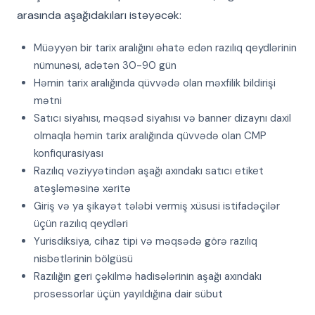
arasında aşağıdakıları istəyəcək:
Müəyyən bir tarix aralığını əhatə edən razılıq qeydlərinin
nümunəsi, adətən 30-90 gün
Həmin tarix aralığında qüvvədə olan məxfilik bildirişi
mətni
Satıcı siyahısı, məqsəd siyahısı və banner dizaynı daxil
olmaqla həmin tarix aralığında qüvvədə olan CMP
konfiqurasiyası
Razılıq vəziyyətindən aşağı axındakı satıcı etiket
atəşləməsinə xəritə
Giriş və ya şikayət tələbi vermiş xüsusi istifadəçilər
üçün razılıq qeydləri
Yurisdiksiya, cihaz tipi və məqsədə görə razılıq
nisbətlərinin bölgüsü
Razılığın geri çəkilmə hadisələrinin aşağı axındakı
prosessorlar üçün yayıldığına dair sübut