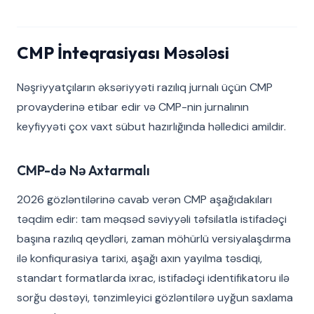
CMP İnteqrasiyası Məsələsi
Nəşriyyatçıların əksəriyyəti razılıq jurnalı üçün CMP
provayderinə etibar edir və CMP-nin jurnalının
keyfiyyəti çox vaxt sübut hazırlığında həlledici amildir.
CMP-də Nə Axtarmalı
2026 gözləntilərinə cavab verən CMP aşağıdakıları
təqdim edir: tam məqsəd səviyyəli təfsilatla istifadəçi
başına razılıq qeydləri, zaman möhürlü versiyalaşdırma
ilə konfiqurasiya tarixi, aşağı axın yayılma təsdiqi,
standart formatlarda ixrac, istifadəçi identifikatoru ilə
sorğu dəstəyi, tənzimleyici gözləntilərə uyğun saxlama