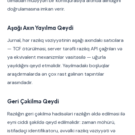
olmadan müəyyən bir konfiqurasiya altında alındığını
doğrulamasına imkan verir.
Aşağı Axın Yayılma Qeydi
Jurnal, hər razılıq vəziyyətinin aşağı axındakı satıcılara
— TCF ötürülməsi, server tərəfli razılıq API çağrıları və
ya ekvivalent mexanizmlər vasitəsilə — uğurla
yayıldığını qeyd etməlidir. Yayılmadakı boşluqlar
araşdırmalarda ən çox rast gəlinən tapıntılar
arasındadır.
Geri Çəkilmə Qeydi
Razılığın geri çəkilmə hadisələri razılığın əldə edilməsi ilə
eyni ciddi şəkildə qeyd edilməlidir: zaman möhürü,
istifadəçi identifikatoru, əvvəlki razılıq vəziyyəti və