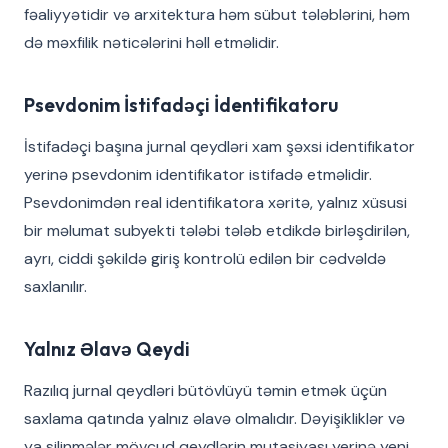
fəaliyyətidir və arxitektura həm sübut tələblərini, həm
də məxfilik nəticələrini həll etməlidir.
Psevdonim İstifadəçi İdentifikatoru
İstifadəçi başına jurnal qeydləri xam şəxsi identifikator
yerinə psevdonim identifikator istifadə etməlidir.
Psevdonimdən real identifikatora xəritə, yalnız xüsusi
bir məlumat subyekti tələbi tələb etdikdə birləşdirilən,
ayrı, ciddi şəkildə giriş kontrolü edilən bir cədvəldə
saxlanılır.
Yalnız Əlavə Qeydi
Razılıq jurnal qeydləri bütövlüyü təmin etmək üçün
saxlama qatında yalnız əlavə olmalıdır. Dəyişikliklər və
ya silinmələr mövcud qeydlərin mutasiyası yerinə yeni