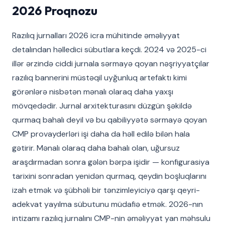
2026 Proqnozu
Razılıq jurnalları 2026 icra mühitinde əməliyyat
detalından həlledici sübutlara keçdi. 2024 və 2025-ci
illər ərzində ciddi jurnala sərmayə qoyan nəşriyyatçılar
razılıq bannerini müstəqil uyğunluq artefaktı kimi
görənlərə nisbətən mənalı olaraq daha yaxşı
mövqedədir. Jurnal arxitekturasını düzgün şəkildə
qurmaq bahalı deyil və bu qabiliyyətə sərmayə qoyan
CMP provayderləri işi daha da həll edilə bilən hala
gətirir. Mənalı olaraq daha bahalı olan, uğursuz
araşdırmadan sonra gələn bərpa işidir — konfigurasiya
tarixini sonradan yenidən qurmaq, qeydin boşluqlarını
izah etmək və şübhəli bir tənzimleyiciyə qarşı qeyri-
adekvat yayılma sübutunu müdafiə etmək. 2026-nın
intizamı razılıq jurnalını CMP-nin əməliyyat yan məhsulu