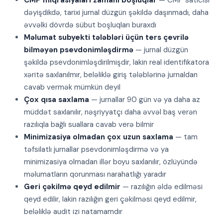
CMP miqrasiyaları zamanı boşluqlar
— CMP satıcısı
dəyişdikdə, tarixi jurnal düzgün şəkildə daşınmadı, daha
əvvəlki dövrdə sübut boşluqları buraxdı
Məlumat subyekti tələbləri üçün ters çevrilə
bilməyən psevdonimləşdirmə
— jurnal düzgün
şəkildə psevdonimləşdirilmişdir, lakin real identifikatora
xəritə saxlanılmır, beləliklə giriş tələblərinə jurnaldan
cavab vermək mümkün deyil
Çox qısa saxlama
— jurnallar 90 gün və ya daha az
müddət saxlanılır, nəşriyyatçı daha əvvəl baş verən
razılıqla bağlı suallara cavab verə bilmir
Minimizasiya olmadan çox uzun saxlama
— tam
təfsilatlı jurnallar psevdonimləşdirmə və ya
minimizasiya olmadan illər boyu saxlanılır, özlüyündə
məlumatların qorunması narahatlığı yaradır
Geri çəkilmə qeyd edilmir
— razılığın əldə edilməsi
qeyd edilir, lakin razılığın geri çəkilməsi qeyd edilmir,
beləliklə audit izi natamamdır