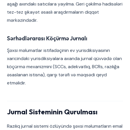
aşağı axındakı satıcılara yayılma. Geri çəkilmə hadisələri
tez-tez şikayət əsaslı araşdırmaların diqqət
mərkəzindədir.
Sərhədlərarası Köçürmə Jurnalı
Şəxsi məlumatlar istifadəçinin ev yurisdiksiyasının
xaricindəki yurisdiksiyalara axanda jurnal qüvvədə olan
köçürmə mexanizmini (SCCs, adekvatlıq, BCRs, razılığa
əsaslanan istisna), qarşı tərəfi və məqsədi qeyd
etməlidir.
Jurnal Sisteminin Qurulması
Razılıq jurnal sistemi özlüyündə şəxsi məlumatların emal