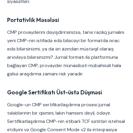
siyasətləri.
Portativlik Məsələsi
CMP provayderini dəyişdirirsinizsə, tarixi razılıq jurnalını
yeni CMP-nin istifadə edə biləcəyi bir formatda ixrac
edə bilərsinizmi, ya da ən azından müstəqil olaraq
arxivləyə bilərsinizmi? Jurnal formatı ilə platformuna
bağlayan CMP, provayder münasibəti mübahisəli hala
gəlsə araşdırma zamanı risk yaradır.
Google Sertifikatı Üst-üstə Düşməsi
Google-un CMP sertifikatlaşdırma prosesi jurnal
tələblərinin bir qismini, lakin hamısını deyil, ödəyir.
Sertifikatlaşdırma CMP-nin etibarlı TCF sətirləri istehsal
etdiyini və Google Consent Mode v2 ilə inteqrasiya