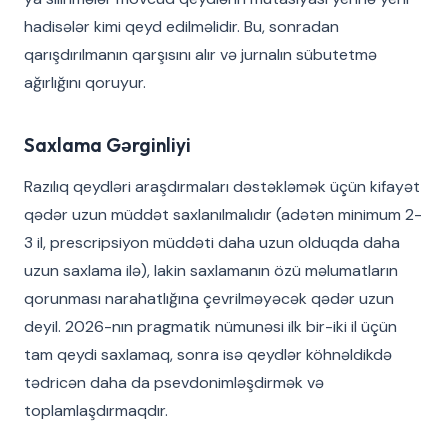
hadisələr kimi qeyd edilməlidir. Bu, sonradan
qarışdırılmanın qarşısını alır və jurnalın sübutetmə
ağırlığını qoruyur.
Saxlama Gərginliyi
Razılıq qeydləri araşdırmaları dəstəkləmək üçün kifayət
qədər uzun müddət saxlanılmalıdır (adətən minimum 2-
3 il, prescripsiyon müddəti daha uzun olduqda daha
uzun saxlama ilə), lakin saxlamanın özü məlumatların
qorunması narahatlığına çevrilməyəcək qədər uzun
deyil. 2026-nın pragmatik nümunəsi ilk bir-iki il üçün
tam qeydi saxlamaq, sonra isə qeydlər köhnəldikdə
tədricən daha da psevdonimləşdirmək və
toplamlaşdırmaqdır.