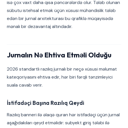
isə çox vaxt daha qısa pəncərələrdə olur. Tələb olunan
sübutu istehsal etmək üçün xüsusi mühəndislik tələb
edən bir jurnal arxitekturası bu qrafiklə müqayisədə
mənalı bir dezavantaj altındadır.
Jurnalın Nə Ehtiva Etməli Olduğu
2026 standartlı razılıq jurnalı bir neçə xüsusi məlumat
kateqoriyasını ehtiva edir, hər biri fərqli tənzimleyici
suala cavab verir.
İstifadəçi Başına Razılıq Qeydi
Razılıq banneri ilə əlaqə quran hər istifadəçi üçün jurnal
aşağıdakıları qeyd etməlidir: subyekt giriş tələbi ilə