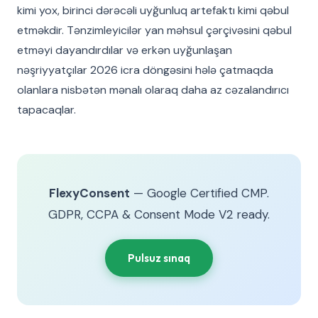
kimi yox, birinci dərəcəli uyğunluq artefaktı kimi qəbul
etməkdir. Tənzimleyicilər yan məhsul çərçivəsini qəbul
etməyi dayandırdılar və erkən uyğunlaşan
nəşriyyatçılar 2026 icra döngəsini hələ çatmaqda
olanlara nisbətən mənalı olaraq daha az cəzalandırıcı
tapacaqlar.
FlexyConsent
— Google Certified CMP.
GDPR, CCPA & Consent Mode V2 ready.
Pulsuz sınaq