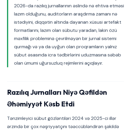
2026-da razılıq jurnallarının əslində nə ehtiva etməsi
lazım olduğunu, auditorların araşdırma zamanı nə
istədiyini, diqqətin altında dayanan xüsusi artefakt
formatlarını, lazım olan sübutu yaradan, lakin özü
məxfilik probleminə çevrilməyən bir jurnal sistemi
qurmağı və ya da uyğun olan proqramların yalnız
sübut əsasında icra tədbirlərini uduzmasına səbəb
olan ümumi uğursuzluq rejimlerini açıqlayır.
Razılıq Jurnalları Niyə Qəfildən
Əhəmiyyət Kəsb Etdi
Tənzimleyici sübut gözləntiləri 2024 və 2025-ci illər
ərzində bir çox nəşriyyatçını təəccübləndirən şəkildə