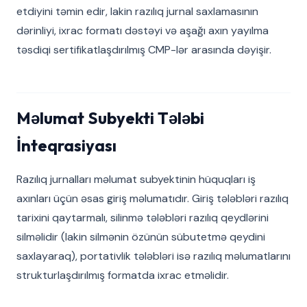
etdiyini təmin edir, lakin razılıq jurnal saxlamasının
dərinliyi, ixrac formatı dəstəyi və aşağı axın yayılma
təsdiqi sertifikatlaşdırılmış CMP-lər arasında dəyişir.
Məlumat Subyekti Tələbi
İnteqrasiyası
Razılıq jurnalları məlumat subyektinin hüquqları iş
axınları üçün əsas giriş məlumatıdır. Giriş tələbləri razılıq
tarixini qaytarmalı, silinmə tələbləri razılıq qeydlərini
silməlidir (lakin silmənin özünün sübutetmə qeydini
saxlayaraq), portativlik tələbləri isə razılıq məlumatlarını
strukturlaşdırılmış formatda ixrac etməlidir.