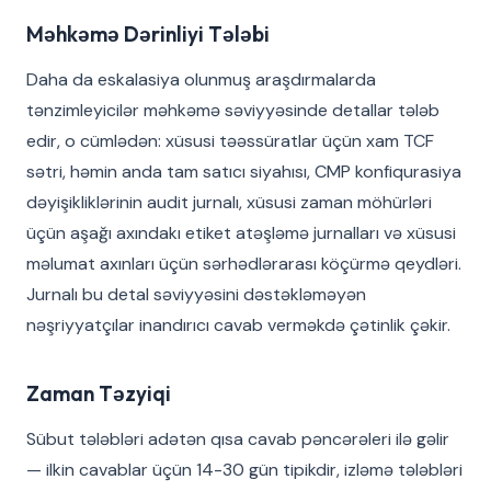
Məhkəmə Dərinliyi Tələbi
Daha da eskalasiya olunmuş araşdırmalarda
tənzimleyicilər məhkəmə səviyyəsinde detallar tələb
edir, o cümlədən: xüsusi təəssüratlar üçün xam TCF
sətri, həmin anda tam satıcı siyahısı, CMP konfiqurasiya
dəyişikliklərinin audit jurnalı, xüsusi zaman möhürləri
üçün aşağı axındakı etiket atəşləmə jurnalları və xüsusi
məlumat axınları üçün sərhədlərarası köçürmə qeydləri.
Jurnalı bu detal səviyyəsini dəstəkləməyən
nəşriyyatçılar inandırıcı cavab verməkdə çətinlik çəkir.
Zaman Təzyiqi
Sübut tələbləri adətən qısa cavab pəncərəleri ilə gəlir
— ilkin cavablar üçün 14-30 gün tipikdir, izləmə tələbləri