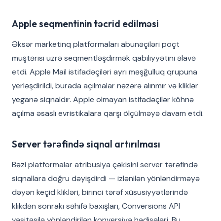
Apple seqmentinin təcrid edilməsi
Əksər marketinq platformaları abunəçiləri poçt
müştərisi üzrə seqmentləşdirmək qabiliyyətini əlavə
etdi. Apple Mail istifadəçiləri ayrı məşğulluq qrupuna
yerləşdirildi, burada açılmalar nəzərə alınmır və kliklər
yeganə siqnaldır. Apple olmayan istifadəçilər köhnə
açılma əsaslı evristikalara qarşı ölçülməyə davam etdi.
Server tərəfində siqnal artırılması
Bəzi platformalar atribusiya çəkisini server tərəfində
siqnallara doğru dəyişdirdi — izlənilən yönləndirməyə
dəyən keçid klikləri, birinci tərəf xüsusiyyətlərində
klikdən sonrakı səhifə baxışları, Conversions API
vasitəsilə yönləndirilən konversiya hadisələri. Bu