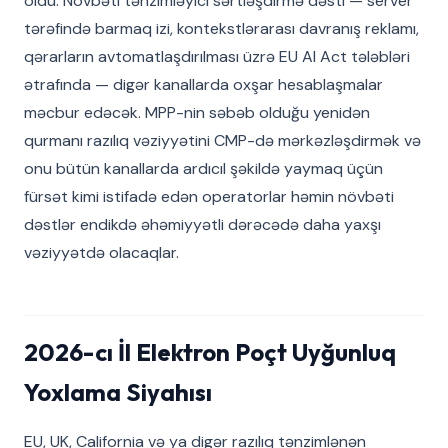
oldu. Növbəti tənzimləyici sərtləşdirmə dəsti — server
tərəfində barmaq izi, kontekstlərarası davranış reklamı,
qərarların avtomatlaşdırılması üzrə EU AI Act tələbləri
ətrafında — digər kanallarda oxşar hesablaşmalar
məcbur edəcək. MPP-nin səbəb olduğu yenidən
qurmanı razılıq vəziyyətini CMP-də mərkəzləşdirmək və
onu bütün kanallarda ardıcıl şəkildə yaymaq üçün
fürsət kimi istifadə edən operatorlar həmin növbəti
dəstlər endikdə əhəmiyyətli dərəcədə daha yaxşı
vəziyyətdə olacaqlar.
2026-cı İl Elektron Poçt Uyğunluq
Yoxlama Siyahısı
EU, UK, California və ya digər razılıq tənzimlənən