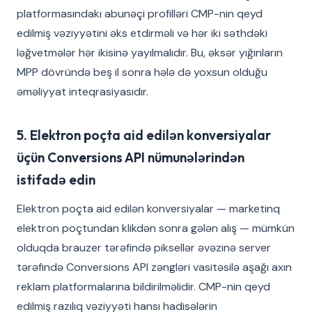
platformasındakı abunəçi profilləri CMP-nin qeyd
edilmiş vəziyyətini əks etdirməli və hər iki səthdəki
ləğvetmələr hər ikisinə yayılmalıdır. Bu, əksər yığınların
MPP dövründə beş il sonra hələ də yoxsun olduğu
əməliyyat inteqrasiyasıdır.
5. Elektron poçta aid edilən konversiyalar
üçün Conversions API nümunələrindən
istifadə edin
Elektron poçta aid edilən konversiyalar — marketinq
elektron poçtundan klikdən sonra gələn alış — mümkün
olduqda brauzer tərəfində piksellər əvəzinə server
tərəfində Conversions API zəngləri vasitəsilə aşağı axın
reklam platformalarına bildirilməlidir. CMP-nin qeyd
edilmiş razılıq vəziyyəti hansı hadisələrin