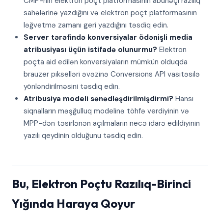
CMP-nin elektron poçt platformasının abunəçi razılıq
sahələrinə yazdığını və elektron poçt platformasının
ləğvetmə zamanı geri yazdığını təsdiq edin.
Server tərəfində konversiyalar ödənişli media
atribusiyası üçün istifadə olunurmu?
Elektron
poçta aid edilən konversiyaların mümkün olduqda
brauzer pikselləri əvəzinə Conversions API vasitəsilə
yönləndirilməsini təsdiq edin.
Atribusiya modeli sənədləşdirilmişdirmi?
Hansı
siqnalların məşğulluq modelinə töhfə verdiyinin və
MPP-dən təsirlənən açılmaların necə idarə edildiyinin
yazılı qeydinin olduğunu təsdiq edin.
Bu, Elektron Poçtu Razılıq-Birinci
Yığında Haraya Qoyur