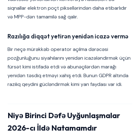
siqnallar elektron poçt piksellərindən daha etibarlıdır
və MPP-dən tamamilə sağ qalır.
Razılığa diqqət yetirən yenidən icazə vermə
Bir neçə mürəkkəb operator açılma dərəcəsi
pozğunluğunu siyahılarını yenidən icazələndirmək üçün
fürsət kimi istifadə etdi və abunəçilərdən marağı
yenidən təsdiq etməyi xahiş etdi. Bunun GDPR altında
razılıq qeydini gücləndirmək kimi yan faydası var idi.
Niyə Birinci Dəfə Uyğunlaşmalar
2026-cı İldə Natamamdır