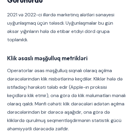
Görünürdü
2021 və 2022-ci illərdə marketinq alətləri sənayesi
uyğunlaşmaq üçün tələsdi. Uyğunlaşmalar bu gün
əksər yığınların hələ də etibar etdiyi dörd qrupa
toplanıldı.
Klik əsaslı məşğulluq metriklərі
Operatorlar əsas məşğulluq siqnalı olaraq açılma
dərəcələrindən klik nisbətlərinə keçdilər. Kliklər hələ də
istifadəçi hərəkəti tələb edir (Apple-ın proksisi
keçidlərə klik etmir), ona görə də klik məlumatları mənalı
olaraq qaldı. Mənfi cəhəti: klik dərəcələri adətən açılma
dərəcələrindən bir dərəcə aşağıdır, ona görə də
kliklərdə qurulmuş seqmentləşdirmənin statistik gücü
əhəmiyyətli dərəcədə zəifdir.