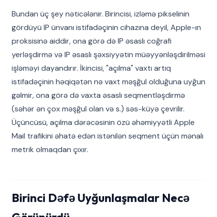
Bundan üç şey nəticələnir. Birincisi, izləmə pikselinin
gördüyü IP ünvanı istifadəçinin cihazına deyil, Apple-ın
proksisinə aiddir, ona görə də IP əsaslı coğrafi
yerləşdirmə və IP əsaslı şəxsiyyətin müəyyənləşdirilməsi
işləməyi dayandırır. İkincisi, "açılma" vaxtı artıq
istifadəçinin həqiqətən nə vaxt məşğul olduğuna uyğun
gəlmir, ona görə də vaxta əsaslı seqmentləşdirmə
(səhər ən çox məşğul olan və s.) səs-küyə çevrilir.
Üçüncüsü, açılma dərəcəsinin özü əhəmiyyətli Apple
Mail trafikini əhatə edən istənilən seqment üçün mənalı
metrik olmaqdan çıxır.
Birinci Dəfə Uyğunlaşmalar Necə