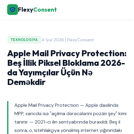
Flexy
Consent
4 İyul 2026 | FlexyConsent
TEXNOLOGIYA
Apple Mail Privacy Protection:
Beş İllik Piksel Bloklama 2026-
da Yayımçılar Üçün Nə
Deməkdir
Apple Mail Privacy Protection — Apple daxilində
MPP, xaricdə isə "açılma dərəcələrini pozан şey" kimi
tanınır — 2021-ci ilin sentyabrında buraxıldı. Beş il
sonra, o, istehlakçıya yönəlmiş internet yığınındakı