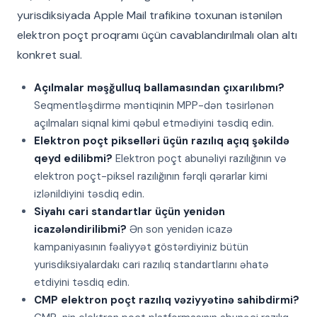
yurisdiksiyada Apple Mail trafikinə toxunan istənilən
elektron poçt proqramı üçün cavablandırılmalı olan altı
konkret sual.
Açılmalar məşğulluq ballamasından çıxarılıbmı?
Seqmentləşdirmə məntiqinin MPP-dən təsirlənən
açılmaları siqnal kimi qəbul etmədiyini təsdiq edin.
Elektron poçt pikselləri üçün razılıq açıq şəkildə
qeyd edilibmi?
Elektron poçt abunəliyi razılığının və
elektron poçt-piksel razılığının fərqli qərarlar kimi
izlənildiyini təsdiq edin.
Siyahı cari standartlar üçün yenidən
icazələndirilibmi?
Ən son yenidən icazə
kampaniyasının fəaliyyət göstərdiyiniz bütün
yurisdiksiyalardakı cari razılıq standartlarını əhatə
etdiyini təsdiq edin.
CMP elektron poçt razılıq vəziyyətinə sahibdirmi?