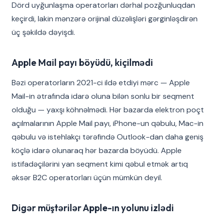
Dörd uyğunlaşma operatorları dərhal pozğunluqdan
keçirdi, lakin mənzərə orijinal düzəlişləri gərginləşdirən
üç şəkildə dəyişdi.
Apple Mail payı böyüdü, kiçilmədi
Bəzi operatorların 2021-ci ildə etdiyi mərc — Apple
Mail-in ətrafında idarə oluna bilən sonlu bir seqment
olduğu — yaxşı köhnəlmədi. Hər bazarda elektron poçt
açılmalarının Apple Mail payı, iPhone-un qəbulu, Mac-in
qəbulu və istehlakçı tərəfində Outlook-dan daha geniş
köçlə idarə olunaraq hər bazarda böyüdü. Apple
istifadəçilərini yan seqment kimi qəbul etmək artıq
əksər B2C operatorları üçün mümkün deyil.
Digər müştərilər Apple-ın yolunu izlədi