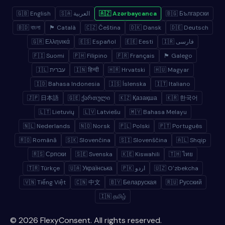
🇬🇧 English
🇸🇦 العربية
🇦🇿 Azərbaycanca
🇧🇬 Български
🇧🇩 বাংলা
🏴 Català
🇨🇿 Čeština
🇩🇰 Dansk
🇩🇪 Deutsch
🇬🇷 Ελληνικά
🇪🇸 Español
🇪🇪 Eesti
🇮🇷 فارسی
🇫🇮 Suomi
🇵🇭 Filipino
🇫🇷 Français
🏴 Galego
🇮🇱 עברית
🇮🇳 हिन्दी
🇭🇷 Hrvatski
🇭🇺 Magyar
🇮🇩 Bahasa Indonesia
🇮🇸 Íslenska
🇮🇹 Italiano
🇯🇵 日本語
🇬🇪 ქართული
🇰🇿 Қазақша
🇰🇷 한국어
🇱🇹 Lietuvių
🇱🇻 Latviešu
🇲🇾 Bahasa Melayu
🇳🇱 Nederlands
🇳🇴 Norsk
🇵🇱 Polski
🇵🇹 Português
🇷🇴 Română
🇸🇰 Slovenčina
🇸🇮 Slovenščina
🇦🇱 Shqip
🇷🇸 Српски
🇸🇪 Svenska
🇰🇪 Kiswahili
🇹🇭 ไทย
🇹🇷 Türkçe
🇺🇦 Українська
🇵🇰 اردو
🇺🇿 Oʻzbekcha
🇻🇳 Tiếng Việt
🇨🇳 中文
🇧🇾 Беларуская
🇷🇺 Русский
🇮🇳 தமிழ்
© 2026 FlexyConsent. All rights reserved.