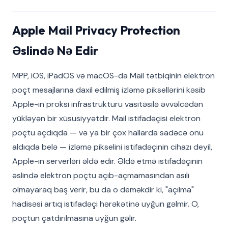
Apple Mail Privacy Protection
Əslində Nə Edir
MPP, iOS, iPadOS və macOS-da Mail tətbiqinin elektron
poçt mesajlarına daxil edilmiş izləmə piksellərini kəsib
Apple-ın proksi infrastrukturu vasitəsilə əvvəlcədən
yükləyən bir xüsusiyyətdir. Mail istifadəçisi elektron
poçtu açdıqda — və ya bir çox hallarda sadəcə onu
aldıqda belə — izləmə pikselini istifadəçinin cihazı deyil,
Apple-ın serverləri əldə edir. Əldə etmə istifadəçinin
əslində elektron poçtu açıb-açmamasından asılı
olmayaraq baş verir, bu da o deməkdir ki, "açılma"
hadisəsi artıq istifadəçi hərəkətinə uyğun gəlmir. O,
poçtun çatdırılmasına uyğun gəlir.