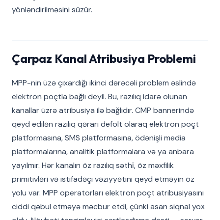
yönləndirilməsini süzür.
Çarpaz Kanal Atribusiya Problemi
MPP-nin üzə çıxardığı ikinci dərəcəli problem əslində
elektron poçtla bağlı deyil. Bu, razılıq idarə olunan
kanallar üzrə atribusiya ilə bağlıdır. CMP bannerində
qeyd edilən razılıq qərarı defolt olaraq elektron poçt
platformasına, SMS platformasına, ödənişli media
platformalarına, analitik platformalara və ya anbara
yayılmır. Hər kanalın öz razılıq səthі, öz məxfilik
primitivləri və istifadəçi vəziyyətini qeyd etməyin öz
yolu var. MPP operatorları elektron poçt atribusiyasını
ciddi qəbul etməyə məcbur etdi, çünki asan siqnal yoх