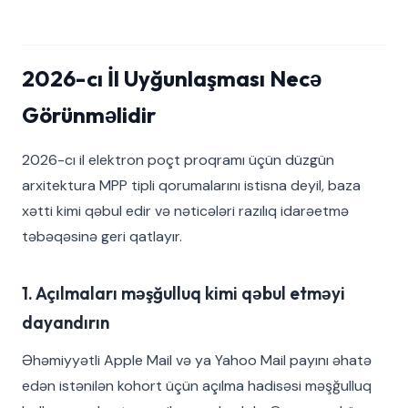
2026-cı İl Uyğunlaşması Necə
Görünməlidir
2026-cı il elektron poçt proqramı üçün düzgün
arxitektura MPP tipli qorumalarını istisna deyil, baza
xətti kimi qəbul edir və nəticələri razılıq idarəetmə
təbəqəsinə geri qatlayır.
1. Açılmaları məşğulluq kimi qəbul etməyi
dayandırın
Əhəmiyyətli Apple Mail və ya Yahoo Mail payını əhatə
edən istənilən kohort üçün açılma hadisəsi məşğulluq