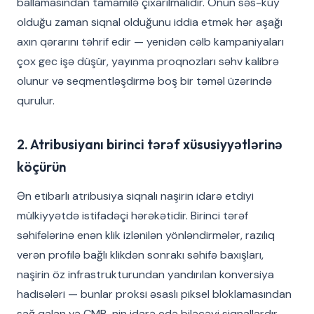
ballamasından tamamilə çıxarılmalıdır. Onun səs-küy
olduğu zaman siqnal olduğunu iddia etmək hər aşağı
axın qərarını təhrif edir — yenidən cəlb kampaniyaları
çox gec işə düşür, yayınma proqnozları səhv kalibrə
olunur və seqmentləşdirmə boş bir təməl üzərində
qurulur.
2. Atribusiyanı birinci tərəf xüsusiyyətlərinə
köçürün
Ən etibarlı atribusiya siqnalı naşirin idarə etdiyi
mülkiyyətdə istifadəçi hərəkətidir. Birinci tərəf
səhifələrinə enən klik izlənilən yönləndirmələr, razılıq
verən profilə bağlı klikdən sonrakı səhifə baxışları,
naşirin öz infrastrukturundan yandırılan konversiya
hadisələri — bunlar proksi əsaslı piksel bloklamasından
sağ qalan və CMP-nin idarə edə biləcəyi siqnallardır.