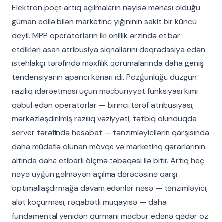
Elektron poçt artıq açılmaların nəyisə mənası olduğu
güman edilə bilən marketinq yığınının sakit bir küncü
deyil. MPP operatorların iki onillik ərzində etibar
etdikləri asan atribusiya siqnallarını deqradasiya edən
istehlakçi tərəfində məxfilik qorumalarında daha geniş
tendensiyanın aparıcı kənarı idi. Pozğunluğu düzgün
razılıq idarəetməsi üçün məcburiyyət funksiyası kimi
qəbul edən operatorlar — birinci tərəf atribusiyası,
mərkəzləşdirilmiş razılıq vəziyyəti, tətbiq olunduqda
server tərəfində hesabat — tənzimləyicilərin qarşısında
daha müdafiə olunan mövqe və marketinq qərarlarının
altında daha etibarlı ölçmə təbəqəsi ilə bitir. Artıq heç
nəyə uyğun gəlməyən açılma dərəcəsinə qarşı
optimallaşdırmağa davam edənlər nəsə — tənzimləyici,
alət köçürməsi, rəqabətli müqayisə — daha
fundamental yenidən qurmanı məcbur edənə qədər öz