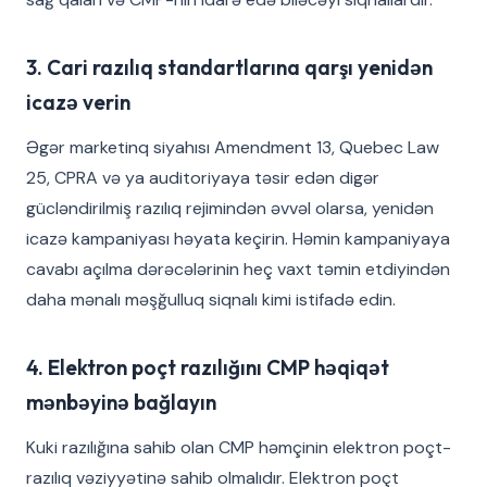
3. Cari razılıq standartlarına qarşı yenidən
icazə verin
Əgər marketinq siyahısı Amendment 13, Quebec Law
25, CPRA və ya auditoriyaya təsir edən digər
gücləndirilmiş razılıq rejimindən əvvəl olarsa, yenidən
icazə kampaniyası həyata keçirin. Həmin kampaniyaya
cavabı açılma dərəcələrinin heç vaxt təmin etdiyindən
daha mənalı məşğulluq siqnalı kimi istifadə edin.
4. Elektron poçt razılığını CMP həqiqət
mənbəyinə bağlayın
Kuki razılığına sahib olan CMP həmçinin elektron poçt-
razılıq vəziyyətinə sahib olmalıdır. Elektron poçt