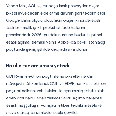
Yahoo Mail, AOL və bir neçə kiçik provayder oxşar
piksel əvvəlcədən əldə etmə davranışları təqdim etdi.
Google daha ölçülü oldu, lakin oxşar ikinci dərəcəli
təsirlərə malik şəkil-proksi istifadə hallarını
genişləndirdi. 2026-cı ildəki nümunə budur ki, piksel
əsaslı açılma izləməsi yalnız Apple-da deyil, istehlakçı
poçtunda geniş şəkildə deqradasiya olunur.
Razılıq tənzimləməsi yetişdi
GDPR-nin elektron poçt izləmə piksellərinə dair
mövqeyi möhkəmləndi. CNIL və EDPB hər ikisi elektron
poçt piksellərini veb kukiləri ilə eyni razılıq təhlili tələb
edən kimi qəbul edən təlimat verdi. Açılma dərəcəsi
əsaslı məşğulluğa "yumşaq" etibar texniki məsələyə
əlavə olaraq tənzimləyici suala çevrildi.