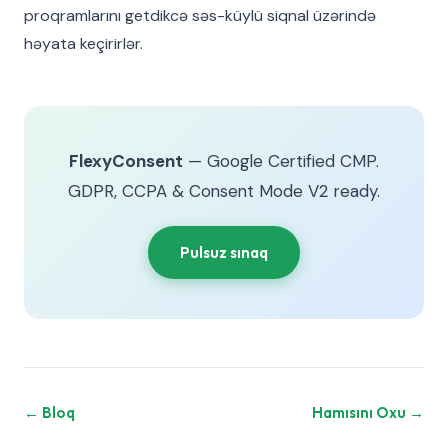
proqramlarını getdikcə səs-küylü siqnal üzərində
həyata keçirirlər.
FlexyConsent
— Google Certified CMP.
GDPR, CCPA & Consent Mode V2 ready.
Pulsuz sınaq
← Bloq
Hamısını Oxu →