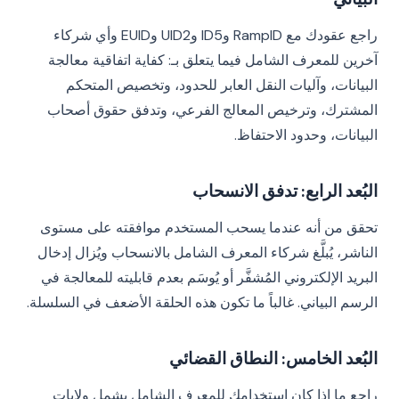
راجع عقودك مع RampID وID5 وUID2 وEUID وأي شركاء
آخرين للمعرف الشامل فيما يتعلق بـ: كفاية اتفاقية معالجة
البيانات، وآليات النقل العابر للحدود، وتخصيص المتحكم
المشترك، وترخيص المعالج الفرعي، وتدفق حقوق أصحاب
البيانات، وحدود الاحتفاظ.
البُعد الرابع: تدفق الانسحاب
تحقق من أنه عندما يسحب المستخدم موافقته على مستوى
الناشر، يُبلَّغ شركاء المعرف الشامل بالانسحاب ويُزال إدخال
البريد الإلكتروني المُشفَّر أو يُوسَم بعدم قابليته للمعالجة في
الرسم البياني. غالباً ما تكون هذه الحلقة الأضعف في السلسلة.
البُعد الخامس: النطاق القضائي
راجع ما إذا كان استخدامك للمعرف الشامل يشمل ولايات