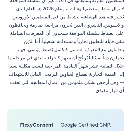
المنظمين مقارنةً بسابقاتها في 2021. غير أن سلسلة الموافقة
لا تزال موطن معظم الهشاشة، وعام 2026 هو العام الذي
تُختبر فيه هذه الهشاشة بنشاط من قِبَل المنظمين الأوروبيين
والآسيويين. الناشرون الذين يُجرون مراجعة صارمة ويحافظون
على انضباط سلسلة الموافقة سيجدون أن المعرفات الشاملة
تبقى قابلة للتطبيق تجارياً ومستدامة تشغيلياً. أما الذين
يتعاملون مع المعرف الشامل كتكامل يُضبط ويُنسى، فهم
يحملون ديناً امتثالياً يُرجَّح أن يظهر كإجراء تنفيذي في مرحلة ما
خلال الثمانية عشر شهراً القادمة. المراجعة ليست مكلفة نسبةً
إلى القيمة التجارية لقطاع العناوين البرمجي القابل للاستهداف
— وهي أرخص بشكل ملموس من أعمال المعالجة التي تعقب
أي قرار تنفيذي.
FlexyConsent
— Google Certified CMP.