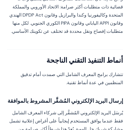
قضائية ذات متطلبات أكثر صرامة: الاتحاد الأوروبي والمملكة
المتحدة وكاليفورنيا وكندا والبرازيل وقانون DPDP Act الهندي
وقانون APPI الياباني وقانون PIPA الكوري الجنوبي. لكل منها
متطلبات إفصاح ونقل محددة قد تختلف عن تكوينك الأساسي.
أنماط التنفيذ التقني الناجحة
تتشارك برامج المعرف الشامل التي صمدت أمام تدقيق
المنظمين في عدة أنماط تقنية.
إرسال البريد الإلكتروني المُشفَّر المشروط بالموافقة
يُرسَل البريد الإلكتروني المُشفَّر إلى شركاء المعرف الشامل
فقط عندما يوافق المستخدم إيجابياً على أغراض إعلانية تشمل
مشاركة شريك حل الهوية. يُعدّ هذا شرطاً أكثر صرامة من