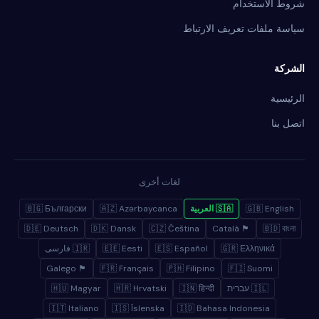
شروط الاستخدام
سياسة ملفات تعريف الارتباط
الشركة
الرئيسية
اتصل بنا
لغات أخرى
🇬🇧 English
🇸🇦 العربية
🇦🇿 Azərbaycanca
🇧🇬 Български
🇩🇪 Deutsch
🇩🇰 Dansk
🇨🇿 Čeština
🏴 Català
🇧🇩 বাংলা
🇬🇷 Ελληνικά
🇪🇸 Español
🇪🇪 Eesti
🇮🇷 فارسی
🏴 Galego
🇫🇷 Français
🇵🇭 Filipino
🇫🇮 Suomi
🇮🇱 עברית
🇮🇳 हिन्दी
🇭🇷 Hrvatski
🇭🇺 Magyar
🇮🇹 Italiano
🇮🇸 Íslenska
🇮🇩 Bahasa Indonesia