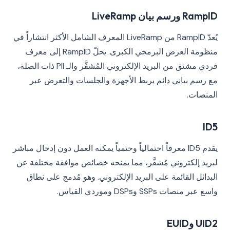
RampID ورسم بيان LiveRamp
يُعدّ RampID من LiveRamp المعرف الشامل الأكثر انتشاراً في
منظومة العرض البرمجي الكبرى. يحلّ RampID إلى معرف
فردي مشتق من البريد الإلكتروني المُشفَّر والـ PII ذات الصلة،
مع رسم بياني دائم يربط الأجهزة والجلسات والتعرض عبر
المنصات.
ID5
يقدم ID5 معرفاً احتمالياً وحتمياً يمكنه العمل دون إدخال مباشر
لبريد إلكتروني مُشفَّر، مما يمنحه خصائص موافقة مختلفة عن
البدائل القائمة على البريد الإلكتروني. وهو مُدمج على نطاق
واسع عبر منصات SSPs وDSPs وموردي القياس.
UID2 وEUID