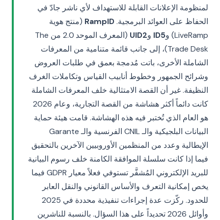
لمنظومة الإعلانات القابلة للاستهداف لأي ناشر جادّ في
الحفاظ على العوائد البرمجية.
RampID
(منتج هوية
LiveRamp) و
ID5
و
UID2
(المعرف الموحد 2.0 من The
Trade Desk)، إلى جانب قائمة متنامية من المعرفات
الشاملة الأخرى، باتت مُدمجة بعمق في طلبات العروض
وشرائح الجمهور وخطوط أنابيب القياس وتكاملات الغرف
النظيفة. غير أن القصة الامتثالية خلف المعرفات الشاملة
كانت دائماً أكثر هشاشة من القصة التجارية، وعام 2026
هو العام الذي تُختبر فيه هذه الهشاشة. قامت هيئة حماية
البيانات البلجيكية والـ CNIL الفرنسية والـ Garante
الإيطالية وعدد من المنظمين الأوروبيين الآخرين بالتحقيق
فيما إذا كانت سلسلة الموافقة الكامنة خلف رسوم البيانية
للبريد الإلكتروني المُشفَّر تستوفي فعلاً معيار GDPR فيما
يخص إمكانية التعرف والأساس القانوني والنقل العابر
للحدود. ركّزت عدة إجراءات تنفيذية محددة في 2025
وأوائل 2026 تحديداً على هذا السؤال. بالنسبة للناشرين