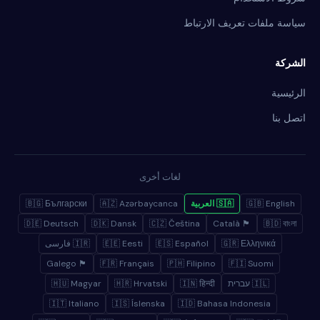
سياسة ملفات تعريف الارتباط
الشركة
الرئيسية
اتصل بنا
لغات أخرى
🇬🇧 English
🇸🇦 العربية
🇦🇿 Azərbaycanca
🇧🇬 Български
🇩🇪 Deutsch
🇩🇰 Dansk
🇨🇿 Čeština
🏴 Català
🇧🇩 বাংলা
🇬🇷 Ελληνικά
🇪🇸 Español
🇪🇪 Eesti
🇮🇷 فارسی
🏴 Galego
🇫🇷 Français
🇵🇭 Filipino
🇫🇮 Suomi
🇮🇱 עברית
🇮🇳 हिन्दी
🇭🇷 Hrvatski
🇭🇺 Magyar
🇮🇹 Italiano
🇮🇸 Íslenska
🇮🇩 Bahasa Indonesia