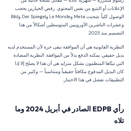
رسوم متكررة — شهرية عادةً — مقابل نسخة خالية من
الإعلانات أو التتبع من نفس المحتوى. رفض الخيارين يحجب
الوصول كلياً. شحنت Meta وLe Monde وDer Spiegel وBild
وعشرات الناشرين الأوروبيين المتوسطين أشكالاً من هذا
التصميم منذ 2023.
النظرية القانونية هي أن الموافقة تبقى حرة لأن المستخدم لديه
بديل حقيقي: يمكنه الدفع بدلاً من الموافقة. النظرية المضادة
التي تبنّاها المنظمون بشكل متزايد هي أن هذا لا يصلح إلا إذا
كان البديل المدفوع مكافئاً حقيقياً ومتناسباً — وكثير من
التطبيقات تفشل في هذا الاختبار.
رأي EDPB الصادر في أبريل 2024 وما
تلاه