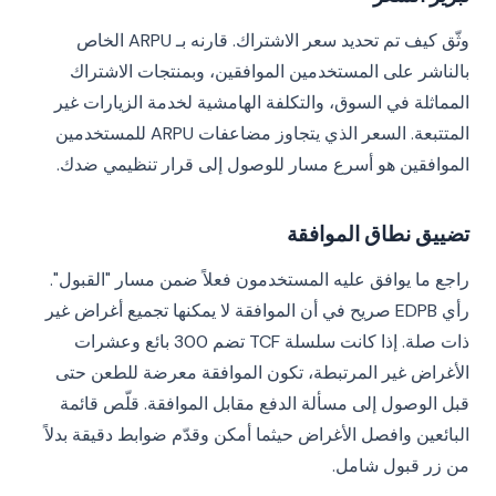
وثّق كيف تم تحديد سعر الاشتراك. قارنه بـ ARPU الخاص
بالناشر على المستخدمين الموافقين، وبمنتجات الاشتراك
المماثلة في السوق، والتكلفة الهامشية لخدمة الزيارات غير
المتتبعة. السعر الذي يتجاوز مضاعفات ARPU للمستخدمين
الموافقين هو أسرع مسار للوصول إلى قرار تنظيمي ضدك.
تضييق نطاق الموافقة
راجع ما يوافق عليه المستخدمون فعلاً ضمن مسار "القبول".
رأي EDPB صريح في أن الموافقة لا يمكنها تجميع أغراض غير
ذات صلة. إذا كانت سلسلة TCF تضم 300 بائع وعشرات
الأغراض غير المرتبطة، تكون الموافقة معرضة للطعن حتى
قبل الوصول إلى مسألة الدفع مقابل الموافقة. قلّص قائمة
البائعين وافصل الأغراض حيثما أمكن وقدّم ضوابط دقيقة بدلاً
من زر قبول شامل.