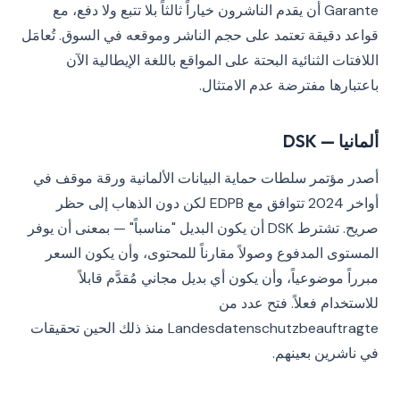
Garante أن يقدم الناشرون خياراً ثالثاً بلا تتبع ولا دفع، مع
قواعد دقيقة تعتمد على حجم الناشر وموقعه في السوق. تُعامَل
اللافتات الثنائية البحتة على المواقع باللغة الإيطالية الآن
باعتبارها مفترضة عدم الامتثال.
ألمانيا — DSK
أصدر مؤتمر سلطات حماية البيانات الألمانية ورقة موقف في
أواخر 2024 تتوافق مع EDPB لكن دون الذهاب إلى حظر
صريح. تشترط DSK أن يكون البديل "مناسباً" — بمعنى أن يوفر
المستوى المدفوع وصولاً مقارناً للمحتوى، وأن يكون السعر
مبرراً موضوعياً، وأن يكون أي بديل مجاني مُقدَّم قابلاً
للاستخدام فعلاً. فتح عدد من
Landesdatenschutzbeauftragte منذ ذلك الحين تحقيقات
في ناشرين بعينهم.