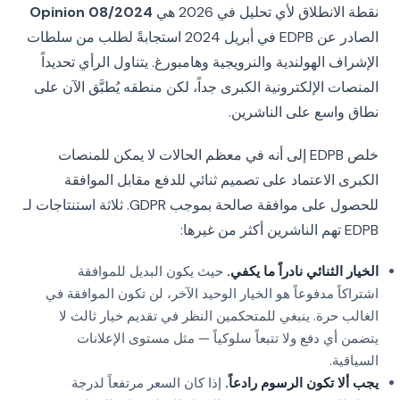
نقطة الانطلاق لأي تحليل في 2026 هي
Opinion 08/2024
الصادر عن EDPB في أبريل 2024 استجابةً لطلب من سلطات
الإشراف الهولندية والنرويجية وهامبورغ. يتناول الرأي تحديداً
المنصات الإلكترونية الكبرى جداً، لكن منطقه يُطبَّق الآن على
نطاق واسع على الناشرين.
خلص EDPB إلى أنه في معظم الحالات لا يمكن للمنصات
الكبرى الاعتماد على تصميم ثنائي للدفع مقابل الموافقة
للحصول على موافقة صالحة بموجب GDPR. ثلاثة استنتاجات لـ
EDPB تهم الناشرين أكثر من غيرها:
الخيار الثنائي نادراً ما يكفي.
حيث يكون البديل للموافقة
اشتراكاً مدفوعاً هو الخيار الوحيد الآخر، لن تكون الموافقة في
الغالب حرة. ينبغي للمتحكمين النظر في تقديم خيار ثالث لا
يتضمن أي دفع ولا تتبعاً سلوكياً — مثل مستوى الإعلانات
السياقية.
يجب ألا تكون الرسوم رادعاً.
إذا كان السعر مرتفعاً لدرجة