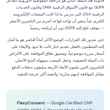
قانونية هذا النمط. الثاني هو مراجعة المفوضية الأوروبية لتفاعل
GDPR مع قانون الأسواق الرقمية DMA وقانون الخدمات
الرقمية DSA، التي تدرس ما إذا كانت المنصات الإلكترونية
الكبرى جداً ينبغي أن تواجه قواعد أصرم من الناشرين الأصغر
— موقف لمّح إليه EDPB دون أن يُرسّخه رسمياً.
حتى صدور تلك القرارات، الوضع الأكثر أماناً للناشر هو ما أشار
إليه المنظمون بالفعل: تقديم خيار ثالث بلا تتبع، والإبقاء على
أسعار مبررة موضوعياً، وتضييق نطاق الموافقة على الأغراض
ذات الصلة الحقيقية، وجعل السحب بسهولة المنح الأصلي.
الناشرون الذين يتقنون الأبعاد الأربعة سيُبقون تدفقات الدفع
مقابل الموافقة لديهم سارية؛ والبقية أكثر عرضة للتنفيذ.
FlexyConsent
— Google Certified CMP.