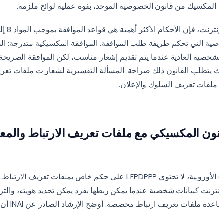
ل المكسيك من قانون الخصوصية الموحد، بقوة عملية لوائح ملزمة.
ة التي تحكم طريقة طلب الموافقة. الموافقة المكسيكية متدرجة: الم
لشخصية العادية عندما يتم تقديم إشعار مناسب، لكن الموافقة الصريحة 
 يتطلب القانون ذلك صراحة. المسألة التفسيرية لشعارات ملفات تعري
ملفات تعريف السلوك والإعلان.
نون المكسيكي مع ملفات تعريف الارتباط والمع
بخلاف توجيهة ePrivacy الأوروبية، لا تحتوي LFPDPPP على حكم خاص بملفات تع
نترنت كبيانات شخصية عندما يمكن ربطها بفرد يمكن تحديد هويته، والتز
دة ملفات تعريف ارتباط مخصصة. أوضح الإرشاد الصادر عن INAI أن: