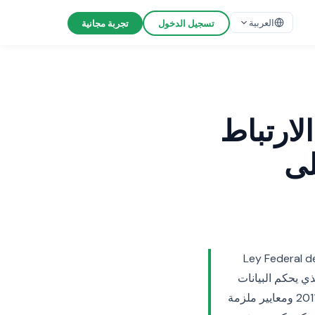
العربية
تسجيل الدخول
تجربة مجانية
لارتباط
ب على
يكا اللاتينية. قانون Ley Federal de Protección de
وهو القانون الفيدرالي الذي يحكم البيانات
الشخصية التي يحتفظ بها الأفراد، دخل حيز التنفيذ في عام 2010، وتبعته لوائح مفصلة في عام 2011 ومعايير ملزمة