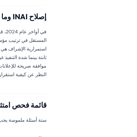
إصلاح INAI وما يأتي بعده
استمرارية الإشراف هي ا
النظر عن كيفية استقرار 
قائمة فحص امتثا
ستة أسئلة ملموسة يجب 