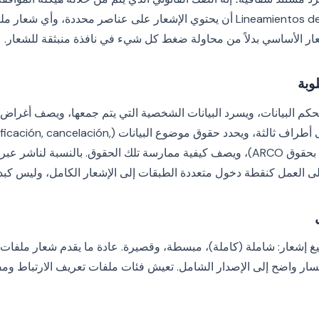
Lineamientos del Aviso de Privacidad أن يحتوي الإشعار على عناصر محددة،
عار الأساسي بدلاً من محاولة ضغط كل شيء في نافذة منبثقة للشعار.
وبة
كم البيانات، ويسرد البيانات الشخصية التي يتم جمعها، ويصف أغراض ال
كانت البيانات ستنقل إلى أطراف ثالثة، ويحدد حقوق موضوع البيانات
oposición — ما يسمى بحقوق ARCO)، ويصف كيفية ممارسة تلك الحقوق. بالنسبة لن
لى العمل كنقطة دخول متعددة الطبقات إلى الإشعار الكامل، وليس كبدي
غ إشعار: شاملة (كاملة)، مبسطة، وقصيرة. عادة ما يقدم شعار ملفات ت
ار واضح إلى الإصدار الشامل. تعيش فئات ملفات تعريف الارتباط ومفا