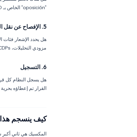
"oposición" الخاص بـ ARCO ويجب أن يستوعبه الشعار.
5. الإفصاح عن نقل الطرف الثالث
هل يحدد الإشعار فئات ال
مزودي التحليلات، CDPs)، بتفاصيل كافية لفهم تدفق البيانات؟
6. التسجيل
هل يسجل النظام كل قرار
القرار تم إعطاؤه بحرية 
كيف ينسجم هذا مع
المكسيك هي ثاني أكبر سوق