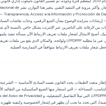
لإشعار الخصوصية في عام 2013. لمعظم فترة وجوده، تم تفسير القانون بأسلوب إدار
فيما يتعلق بمحتوى الإشعار، وأكثر مرونة في التنفيذ التقن
ersonales (INAI
لاحه في عام 2024 — إرشادات متزايدة الوضوح بشأن التتبع الرقمي، وحدّت نقاشات ال
ات من الرقابة على الناشرين عبر الإنترنت بشكل خاص. بالنسبة لأي شرك
، أصبح الامتثال لشعار ملفات تعريف الارتباط الآن مسألة تنفيذ مل
نظرية. يرشدك هذا الدليل عبر ما يتطلبه LFPDPPP ولوائحه، والمكان الذي يقع ب
عل شعار ملفات تعريف الارتباط متوافقاً في الممارسة العملية.
 في أعلى إطار متعدد الطبقات. يحدد القانون نفسه المبادئ الأساسية — الشرعي
لتناسب، المساءلة — التي استعار منها الصيغ المكسيكية من التقاليد الأور
تحت القانون تأتي لوائح LFPDPPP، التي تملأ التفاصيل التشغيلية، و dad
ة)، التي تحدد ما يجب أن يظهر في إشعار الخصوصية وكيفية ظهوره. م