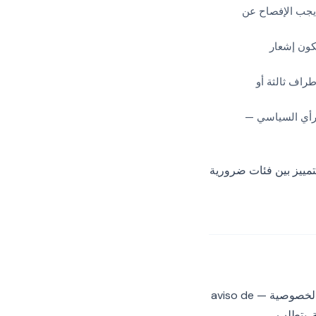
يجب الإفصاح عن
كون إشعار
راف ثالثة أو
لرأي السياسي —
لتمييز بين فئات ضرورية
قانون الخصوصية المكسيكي موجه نحو الإشعارات بطريقة تختلف عن التقاليد الأوروبية. إشعار الخصوصية — aviso de
ة. يتطلب