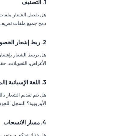
1. التصنيف
هل يفصل الشعار ملفات ت
دمج جميع ملفات تعريف ا
2. ربط إشعار الخصوصية
هل يرتبط الشعار بإشعار
الأغراض، التحويلات، حقوق ARCO)؟ شعار بدون إشعار مدعوم مصاغ بشكل صحيح هو سطح ا
3. اللغة الإسبانية (المكسيكية)
هل يتم تقديم الشعار بال
الأوروبية؟ السجل اللغو
4. مسار الانسحاب
هل هناك تحكم مستمر يسم