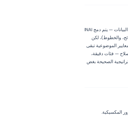
في أواخر عام 2024، قدمت الحكومة المكسيكية إصلاحاً يعيد هيكلة الوظيفة الفيدرالية لحماية البيانات — يتم دمج INAI
د تحت الفرع التنفيذي. يبقى الإطار القانوني (LFPDPPP، واللوائح، والخطوط)، لكن
عايير الموضوعية تبقى
في فترة الانتقال. البناء وفقاً للمعايير التي صاغها INAI قبل الإصلاح — فئات دقيقة،
، aviso de privacidad دقيق — هي الإستراتيجية الصحيحة بغض
ر المكسيكية.