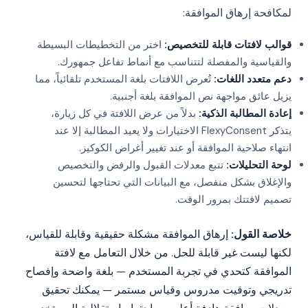
لمكافحة إرهاق الموافقة:
قوالب لافتات قابلة للتخصيص:
اختر من التخطيطات البسيطة
والقياسية والمفصلة لتتناسب مع أنماط تفاعل جمهورك.
دعم متعدد اللغات:
تُعرض اللافتات بلغة المستخدم تلقائياً، مما
يزيل عائق مواجهة نص الموافقة بلغة أجنبية.
إعادة المطالبة الذكية:
بدلاً من عرض اللافتة في كل زيارة،
يتذكر FlexyConsent الاختيارات ولا يعيد المطالبة إلا عند
انتهاء صلاحية الموافقة أو عند تغيير أغراض الكوكيز.
لوحة التحليلات:
تتبع معدلات القبول والرفض والتخصيص
والإغلاق بشكل منفصل، مع البيانات التي تحتاجها لتحسين
تصميم لافتتك بمرور الوقت.
خلاصة القول:
إرهاق الموافقة مشكلة حقيقية وقابلة للقياس،
لكنها ليست غير قابلة للحل. من خلال التعامل مع لافتة
الموافقة كتحدي في تجربة المستخدم — بلغة واضحة وإفصاح
تدريجي وتوقيت مدروس وقياس مستمر — يمكنك تحقيق