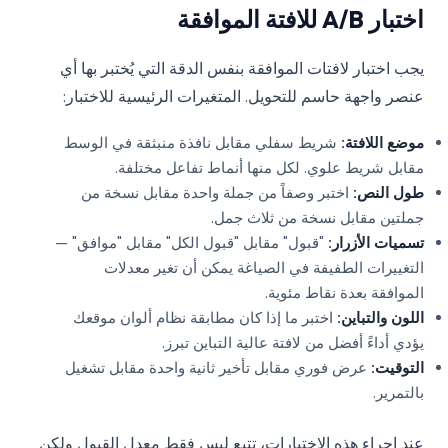
اختبار A/B للافتة الموافقة
يجب اختبار لافتات الموافقة بنفس الدقة التي يُختبر بها أي
عنصر واجهة حاسم للتحويل. المتغيرات الرئيسية للاختبار:
موضع اللافتة:
شريط سفلي مقابل نافذة منبثقة في الوسط
مقابل شريط علوي. لكل منها أنماط تفاعل مختلفة.
طول النص:
اختبر وصفاً من جملة واحدة مقابل نسخة من
جملتين مقابل نسخة من ثلاث جمل.
تسميات الأزرار:
"قبول" مقابل "قبول الكل" مقابل "موافق" —
التغييرات الطفيفة في الصياغة يمكن أن تغير معدلات
الموافقة بعدة نقاط مئوية.
اللون والتباين:
اختبر ما إذا كان مطابقة نظام ألوان موقعك
يؤدي أداءً أفضل من لافتة عالية التباين تبرز.
التوقيت:
عرض فوري مقابل تأخير ثانية واحدة مقابل تشغيل
بالتمرير.
عند إجراء هذه الاختبارات، تتبع ليس فقط معدل القبول ولكن