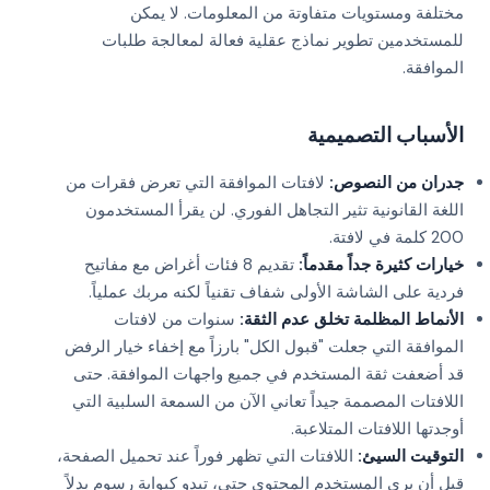
مختلفة ومستويات متفاوتة من المعلومات. لا يمكن
للمستخدمين تطوير نماذج عقلية فعالة لمعالجة طلبات
الموافقة.
الأسباب التصميمية
جدران من النصوص:
لافتات الموافقة التي تعرض فقرات من
اللغة القانونية تثير التجاهل الفوري. لن يقرأ المستخدمون
200 كلمة في لافتة.
خيارات كثيرة جداً مقدماً:
تقديم 8 فئات أغراض مع مفاتيح
فردية على الشاشة الأولى شفاف تقنياً لكنه مربك عملياً.
الأنماط المظلمة تخلق عدم الثقة:
سنوات من لافتات
الموافقة التي جعلت "قبول الكل" بارزاً مع إخفاء خيار الرفض
قد أضعفت ثقة المستخدم في جميع واجهات الموافقة. حتى
اللافتات المصممة جيداً تعاني الآن من السمعة السلبية التي
أوجدتها اللافتات المتلاعبة.
التوقيت السيئ:
اللافتات التي تظهر فوراً عند تحميل الصفحة،
قبل أن يرى المستخدم المحتوى حتى، تبدو كبوابة رسوم بدلاً