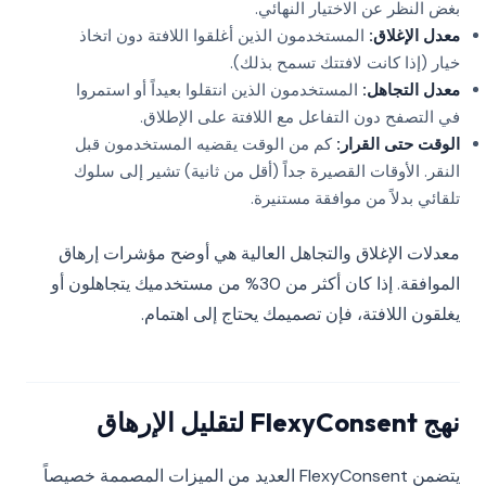
بغض النظر عن الاختيار النهائي.
معدل الإغلاق:
المستخدمون الذين أغلقوا اللافتة دون اتخاذ
خيار (إذا كانت لافتتك تسمح بذلك).
معدل التجاهل:
المستخدمون الذين انتقلوا بعيداً أو استمروا
في التصفح دون التفاعل مع اللافتة على الإطلاق.
الوقت حتى القرار:
كم من الوقت يقضيه المستخدمون قبل
النقر. الأوقات القصيرة جداً (أقل من ثانية) تشير إلى سلوك
تلقائي بدلاً من موافقة مستنيرة.
معدلات الإغلاق والتجاهل العالية هي أوضح مؤشرات إرهاق
الموافقة. إذا كان أكثر من 30% من مستخدميك يتجاهلون أو
يغلقون اللافتة، فإن تصميمك يحتاج إلى اهتمام.
نهج FlexyConsent لتقليل الإرهاق
يتضمن FlexyConsent العديد من الميزات المصممة خصيصاً