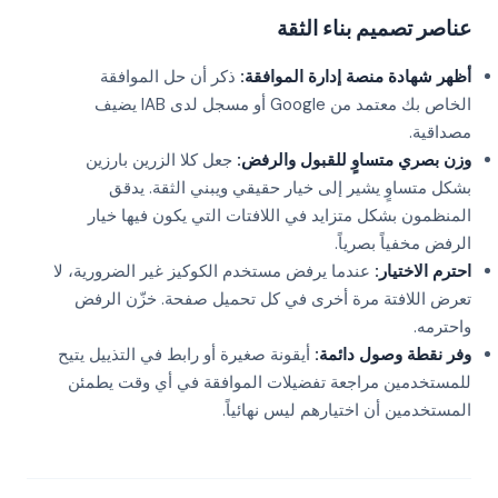
عناصر تصميم بناء الثقة
أظهر شهادة منصة إدارة الموافقة:
ذكر أن حل الموافقة
الخاص بك معتمد من Google أو مسجل لدى IAB يضيف
مصداقية.
وزن بصري متساوٍ للقبول والرفض:
جعل كلا الزرين بارزين
بشكل متساوٍ يشير إلى خيار حقيقي ويبني الثقة. يدقق
المنظمون بشكل متزايد في اللافتات التي يكون فيها خيار
الرفض مخفياً بصرياً.
احترم الاختيار:
عندما يرفض مستخدم الكوكيز غير الضرورية، لا
تعرض اللافتة مرة أخرى في كل تحميل صفحة. خزّن الرفض
واحترمه.
وفر نقطة وصول دائمة:
أيقونة صغيرة أو رابط في التذييل يتيح
للمستخدمين مراجعة تفضيلات الموافقة في أي وقت يطمئن
المستخدمين أن اختيارهم ليس نهائياً.