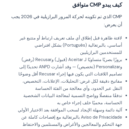
كيف يبدو CMP متوافق
CMP الذي تم تكوينه لحركة المرور البرازيلية في 2026 يجب
أن يعرض:
لافتة ظاهرة قبل إطلاق أي ملف تعريف ارتباط أو متتبع غير
أساسي، بالبرتغالية (Português) بشكل افتراضي
للمستخدمين البرازيليين
بروزًا بصريًا متساويًا لـ Aceitar (قبول) وRecusar (رفض)
وPersonalizar (تخصيص) — وقد أشارت ANPD تحديدًا إلى
تصاميم اللافتات التي يكون فيها إجراء Recusar أقل وضوحًا
مفاتيح دقيقة لكل غرض: التحليلات، الإعلانات، التخصيص،
النقل عبر الحدود، وأي معالجة من الفئة الحساسة
تدفقًا منفصلًا وواضح التسمية لمعالجة البيانات الشخصية
الحساسة، محميًا خلف إجراء خاص به
آلية دائمة وسهلة الإيجاد لسحب الموافقة بعد الاختيار الأولي
Aviso de Privacidade بالبرتغالية مع إفصاحات كاملة عن
جهة التحكم والمعالجين والأغراض والمستلمين والاحتفاظ