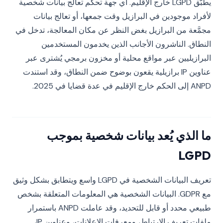
يطبَّق LGPD خارج الإقليم. أي جهة تحكم تعالج بيانات شخصية
لأفراد موجودين في البرازيل وقت جمعها، أو تعالج بيانات
مجمَّعة من البرازيل بغض النظر عن مكان المعالجة، تدخل في
النطاق. الناشرون الأجانب الذين يخدمون المستخدمين
البرازيليين عبر مواقع محلية أو مخزون برمجي يُشترى عبر
عناوين IP برازيلية يقعون بوضوح ضمن النطاق، وقد استندت
ANPD إلى الحكم خارج الإقليم في عدة قضايا في 2025.
ما الذي يُعد بيانات شخصية بموجب
LGPD
تعريف البيانات الشخصية في LGPD واسع ويتطابق بشكل وثيق
مع GDPR. البيانات الشخصية هي المعلومات المتعلقة بشخص
طبيعي محدد أو قابل للتحديد، وقد عاملت ANPD باستمرار
ملفات تعريف الارتباط، ومعرفات الإعلانات، وعناوين IP،