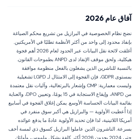
آفاق عام 2026
نضج نظام الخصوصية في البرازيل من تشريع محكم الصياغة
بإنفاذ محدود إلى واحد من أكثر الأنظمة تطلبًا في الأمريكتين.
أغلقت لائحة نقل البيانات عبر الحدود لعام 2026 أهم فجوة
هيكلية، ولحق موقف الإنفاذ لدى ANPD بطموحات القانون.
بالنسبة للناشرين الذين يشغلون بالفعل منظومة موافقة
بمستوى GDPR، فإن الفجوة إلى الامتثال لـ LGPD تشغيلية
وليست معمارية: CMP وإشعار بالبرتغالية، وآليات نقل معتمدة
من ANPD، وإيقاع الاستجابة في 15 يومًا، وتعيين DPO، والعناية
بقائمة البيانات الحساسة الأوسع. يمكن إغلاق الفجوة في أسابيع
إذا أُعطيت الأولوية — والبرازيل هي أكبر سوق منفرد في
أمريكا اللاتينية، لذا فإن تحديد الأولوية عادةً ما يدفع عوائده
بسرعة. الناشرون الذين عاملوا البرازيل كسوق ذي لمسة أخف
حتى 2024 يجدون 2026 أكثر كلفة بشكل ملموس، وأولئك