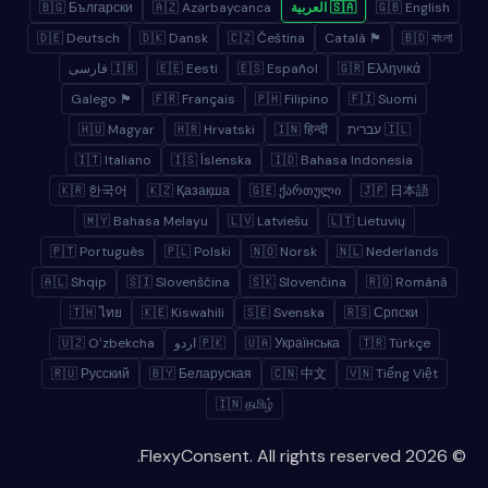
🇬🇧 English
🇸🇦 العربية
🇦🇿 Azərbaycanca
🇧🇬 Български
🇩🇪 Deutsch
🇩🇰 Dansk
🇨🇿 Čeština
🏴 Català
🇧🇩 বাংলা
🇬🇷 Ελληνικά
🇪🇸 Español
🇪🇪 Eesti
🇮🇷 فارسی
🏴 Galego
🇫🇷 Français
🇵🇭 Filipino
🇫🇮 Suomi
🇮🇱 עברית
🇮🇳 हिन्दी
🇭🇷 Hrvatski
🇭🇺 Magyar
🇮🇹 Italiano
🇮🇸 Íslenska
🇮🇩 Bahasa Indonesia
🇰🇷 한국어
🇰🇿 Қазақша
🇬🇪 ქართული
🇯🇵 日本語
🇲🇾 Bahasa Melayu
🇱🇻 Latviešu
🇱🇹 Lietuvių
🇵🇹 Português
🇵🇱 Polski
🇳🇴 Norsk
🇳🇱 Nederlands
🇦🇱 Shqip
🇸🇮 Slovenščina
🇸🇰 Slovenčina
🇷🇴 Română
🇹🇭 ไทย
🇰🇪 Kiswahili
🇸🇪 Svenska
🇷🇸 Српски
🇹🇷 Türkçe
🇺🇦 Українська
🇵🇰 اردو
🇺🇿 Oʻzbekcha
🇷🇺 Русский
🇧🇾 Беларуская
🇨🇳 中文
🇻🇳 Tiếng Việt
🇮🇳 தமிழ்
© 2026 FlexyConsent. All rights reserved.