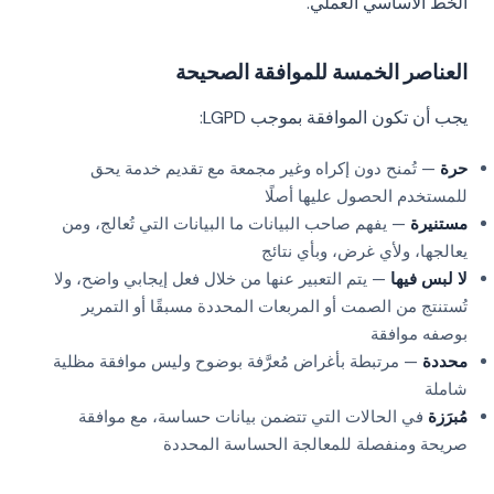
الخط الأساسي العملي.
العناصر الخمسة للموافقة الصحيحة
يجب أن تكون الموافقة بموجب LGPD:
حرة
— تُمنح دون إكراه وغير مجمعة مع تقديم خدمة يحق
للمستخدم الحصول عليها أصلًا
مستنيرة
— يفهم صاحب البيانات ما البيانات التي تُعالج، ومن
يعالجها، ولأي غرض، وبأي نتائج
لا لبس فيها
— يتم التعبير عنها من خلال فعل إيجابي واضح، ولا
تُستنتج من الصمت أو المربعات المحددة مسبقًا أو التمرير
بوصفه موافقة
محددة
— مرتبطة بأغراض مُعرَّفة بوضوح وليس موافقة مظلية
شاملة
مُبرَزة
في الحالات التي تتضمن بيانات حساسة، مع موافقة
صريحة ومنفصلة للمعالجة الحساسة المحددة