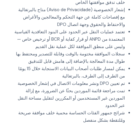
خلف تدفق موافقتها الخاص
إشعار الخصوصية (Aviso de Privacidade) متاح بالبرتغالية
مع إفصاحات كاملة عن جهة التحكم والمعالجين والأغراض
والاحتفاظ والحقوق وجهة اتصال DPO
تعتمد عمليات النقل عبر الحدود على البنود التعاقدية القياسية
المعتمدة من ANPD أو قرار كفاية أو BCR أو ترخيص خاص —
وليس على منطق الموافقة لكل عملية نقل القديم
سجلات الموافقة مختومة بالوقت وقابلة للتصدير ومحتفظ بها
طوال مدة المعالجة بالإضافة إلى هامش قابل للتدقيق
يمكن لمسار طلبات أصحاب البيانات الاستجابة خلال 15 يومًا
من الطرف إلى الطرف، بالبرتغالية
تم تعيين DPO ونشر معلومات الاتصال في إشعار الخصوصية
تمت مراجعة قائمة الموردين بحثًا عن الضرورة، مع إزالة
الموردين غير المستخدمين أو المكررين لتقليل مساحة النقل
عبر الحدود
شرائح جمهور الفئات الحساسة محمية خلف موافقة صريحة
ومُلتقطة بشكل منفصل