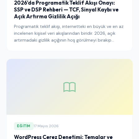
2026'da Programatik Teklif Akışı Onayı:
SSP ve DSP Rehberi — TCF, Sinyal Kaybı ve
Açık Artırma Gizlilik Açığı
Programatik teklif akışı, internetteki en büyük ve en az
incelenen kişisel veri akışlarından biridir. 2026, açık
artırmadaki gizlilik açığının hoş görülmeyi bırakıp
uygulamaya konulmaya başlandığı yıldır. İşte geliri
bozmadan düzenleyicilerin doğru tarafında kalmak
isteyen SSP'ler, DSP'ler ve yayıncılar için 2026'nın işler
oyun kitabı.
17 Mayıs 2026
EĞITIM
WordPress Çerez Denetimi: Temalar ve