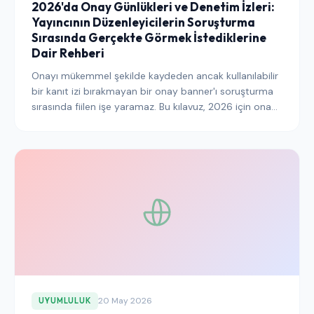
2026'da Onay Günlükleri ve Denetim İzleri:
Yayıncının Düzenleyicilerin Soruşturma
Sırasında Gerçekte Görmek İstediklerine
Dair Rehberi
Onayı mükemmel şekilde kaydeden ancak kullanılabilir
bir kanıt izi bırakmayan bir onay banner'ı soruşturma
sırasında fiilen işe yaramaz. Bu kılavuz, 2026 için onay
günlükleri, denetim izleri ve düzenleyicilerin artık
varsayılan olarak görmek istediği spesifik kanıt eserleri
hakkında kapsamlı bir rehberdir.
20 May 2026
UYUMLULUK