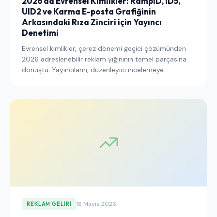
2026'da Evrensel Kimlikler: RampID, ID5,
UID2 ve Karma E-posta Grafiğinin
Arkasındaki Rıza Zinciri için Yayıncı
Denetimi
Evrensel kimlikler, çerez dönemi geçici çözümünden
2026 adreslenebilir reklam yığınının temel parçasına
dönüştü. Yayıncıların, düzenleyici incelemeye
dayanacak temel rıza zincirini sağlamak amacıyla
RampID, ID5, UID2 ve diğer evrensel kimlik dağıtımlarını
nasıl denetlemesi gerektiği burada açıklanmaktadır.
18 Mayıs 2026
REKLAM GELIRI