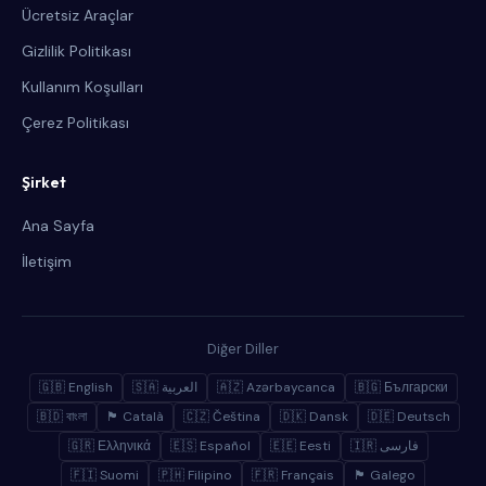
Ücretsiz Araçlar
Gizlilik Politikası
Kullanım Koşulları
Çerez Politikası
Şirket
Ana Sayfa
İletişim
Diğer Diller
🇬🇧 English
🇸🇦 العربية
🇦🇿 Azərbaycanca
🇧🇬 Български
🇧🇩 বাংলা
🏴 Català
🇨🇿 Čeština
🇩🇰 Dansk
🇩🇪 Deutsch
🇬🇷 Ελληνικά
🇪🇸 Español
🇪🇪 Eesti
🇮🇷 فارسی
🇫🇮 Suomi
🇵🇭 Filipino
🇫🇷 Français
🏴 Galego