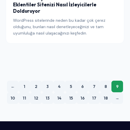
Eklentiler Sitenizi Nasıl İzleyicilerle
Dolduruyor
WordPress sitelerinde neden bu kadar çok çerez
olduğunu, bunları nasıl denetleyeceğinizi ve tam
uyumluluğa nasıl ulaşacağınızı keşfedin.
←
1
2
3
4
5
6
7
8
9
10
11
12
13
14
15
16
17
18
→