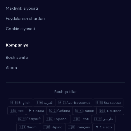
Maxfiylik siyosati
Foydalanish shartlari
Cookie siyosati
Kompaniya
Bosh sahifa
Aloqa
Boshqa tillar
🇬🇧 English
🇸🇦 العربية
🇦🇿 Azərbaycanca
🇧🇬 Български
🇧🇩 বাংলা
🏴 Català
🇨🇿 Čeština
🇩🇰 Dansk
🇩🇪 Deutsch
🇬🇷 Ελληνικά
🇪🇸 Español
🇪🇪 Eesti
🇮🇷 فارسی
🇫🇮 Suomi
🇵🇭 Filipino
🇫🇷 Français
🏴 Galego