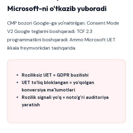
Microsoft-ni o'tkazib yuboradi
CMP bozori Google-ga yo'naltirilgan. Consent Mode
V2 Google teglarini boshqaradi. TCF 2.3
programmatikni boshqaradi. Ammo Microsoft UET
ikkala freymvorkdan tashqarida.
Roziliksiz UET = GDPR buzilishi
UET to'liq bloklangan = yo'qolgan
konversiya ma'lumotlari
Rozilik signali yo'q = noto'g'ri auditoriya
yaratish