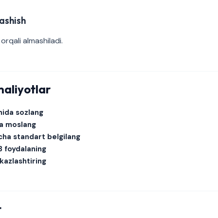
ashish
orqali almashiladi.
aliyotlar
hida sozlang
a moslang
cha standart belgilang
3 foydalaning
kazlashtiring
t