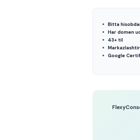
Bitta hisobd
Har domen u
43+ til
Markazlashtir
Google Certi
FlexyCons