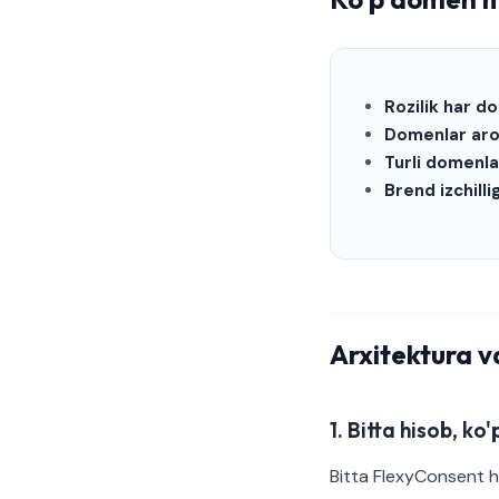
Rozilik har 
Domenlar aro 
Turli domenla
Brend izchill
Arxitektura v
1. Bitta hisob, ko
Bitta FlexyConsent h