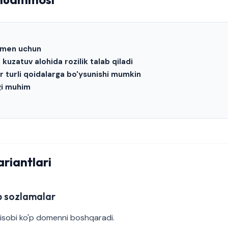
domen uchun
kuzatuv alohida rozilik talab qiladi
r turli qoidalarga bo'ysunishi mumkin
igi muhim
ariantlari
'p sozlamalar
isobi ko'p domenni boshqaradi.