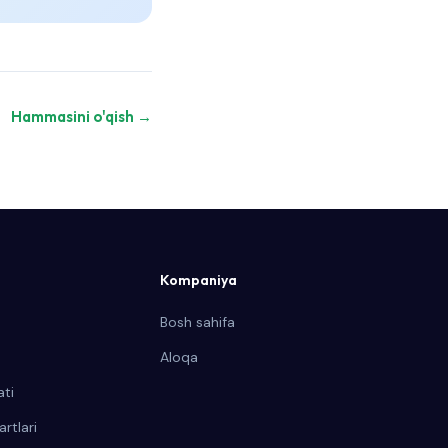
Hammasini o'qish →
Kompaniya
Bosh sahifa
Aloqa
ati
rtlari