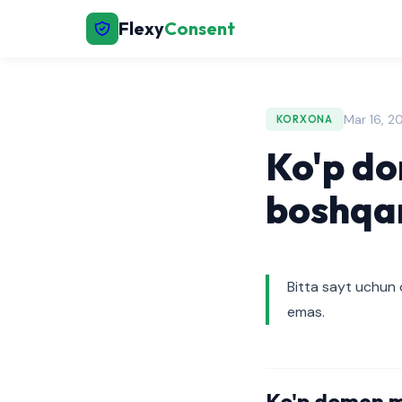
Flexy
Consent
Mar 16, 2
KORXONA
Ko'p do
boshqa
Bitta sayt uchun o
emas.
Ko'p domen 