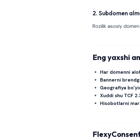
2. Subdomen alm
Rozilik asosiy domen 
Eng yaxshi am
Har domenni alo
Bannerni brendg
Geografiya bo'yi
Xuddi shu TCF 2.
Hisobotlarni mar
FlexyConsen