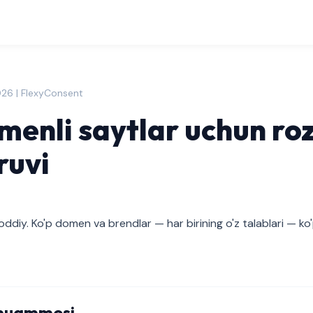
026 | FlexyConsent
menli saytlar uchun roz
ruvi
ddiy. Ko'p domen va brendlar — har birining o'z talablari — ko'
muammosi