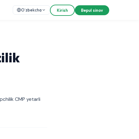
Oʻzbekcha
Kirish
Bepul sinov
ilik
pchilik CMP yetarli