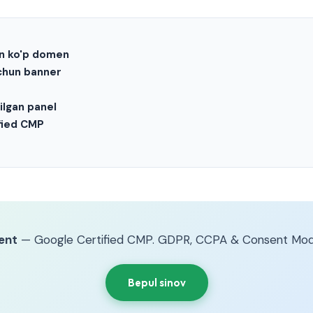
an ko'p domen
chun banner
ilgan panel
fied CMP
ent
— Google Certified CMP. GDPR, CCPA & Consent Mod
Bepul sinov