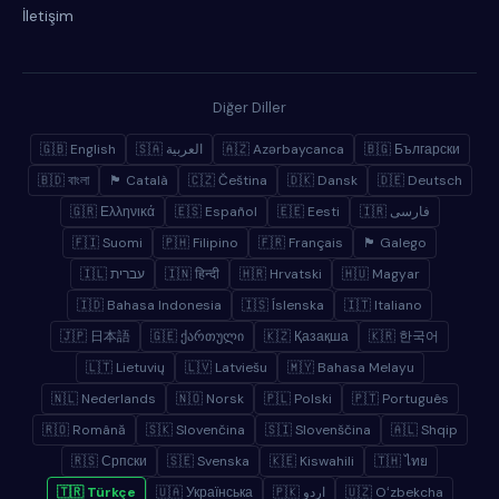
İletişim
Diğer Diller
🇬🇧 English
🇸🇦 العربية
🇦🇿 Azərbaycanca
🇧🇬 Български
🇧🇩 বাংলা
🏴 Català
🇨🇿 Čeština
🇩🇰 Dansk
🇩🇪 Deutsch
🇬🇷 Ελληνικά
🇪🇸 Español
🇪🇪 Eesti
🇮🇷 فارسی
🇫🇮 Suomi
🇵🇭 Filipino
🇫🇷 Français
🏴 Galego
🇮🇱 עברית
🇮🇳 हिन्दी
🇭🇷 Hrvatski
🇭🇺 Magyar
🇮🇩 Bahasa Indonesia
🇮🇸 Íslenska
🇮🇹 Italiano
🇯🇵 日本語
🇬🇪 ქართული
🇰🇿 Қазақша
🇰🇷 한국어
🇱🇹 Lietuvių
🇱🇻 Latviešu
🇲🇾 Bahasa Melayu
🇳🇱 Nederlands
🇳🇴 Norsk
🇵🇱 Polski
🇵🇹 Português
🇷🇴 Română
🇸🇰 Slovenčina
🇸🇮 Slovenščina
🇦🇱 Shqip
🇷🇸 Српски
🇸🇪 Svenska
🇰🇪 Kiswahili
🇹🇭 ไทย
🇹🇷 Türkçe
🇺🇦 Українська
🇵🇰 اردو
🇺🇿 Oʻzbekcha