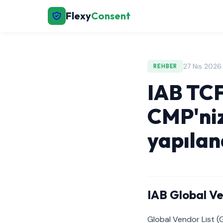
Flexy
Consent
27 Nis 2026
REHBER
IAB TCF 
CMP'niz
yapıland
IAB Global Ve
Global Vendor List 