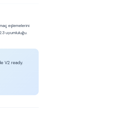
amaç eşlemelerini
 2.3 uyumluluğu.
e V2 ready.