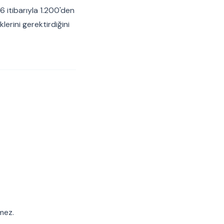
6 itibarıyla 1.200'den
lerini gerektirdiğini
mez.