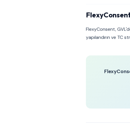
FlexyConsent
FlexyConsent, GVL'den
yapılandırın ve TC st
FlexyCons