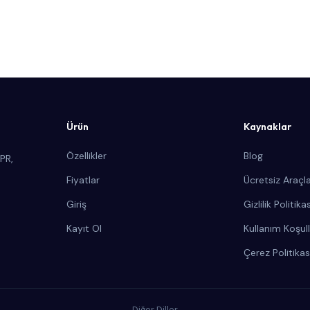
Ürün
Kaynaklar
Özellikler
Blog
PR,
Fiyatlar
Ücretsiz Araçl
Giriş
Gizlilik Politikas
Kayıt Ol
Kullanım Koşull
Çerez Politikas
Diğer Diller