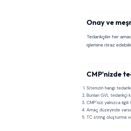
Onay ve meşr
Tedarikçiler her ama
işlemine itiraz edebil
CMP'nizde ted
Sitenizin hangi tedarikç
Bunları GVL tedarikçi k
CMP'nizi yalnızca ilgili
Amaç düzeyinde varsay
TC string oluşturma ve 