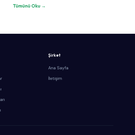
Tümünü Oku →
Şirket
Ana Sayfa
ar
İletişim
ı
arı
ı