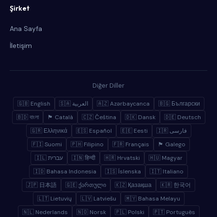
Şirket
Ana Sayfa
İletişim
Diğer Diller
🇬🇧 English
🇸🇦 العربية
🇦🇿 Azərbaycanca
🇧🇬 Български
🇧🇩 বাংলা
🏴 Català
🇨🇿 Čeština
🇩🇰 Dansk
🇩🇪 Deutsch
🇬🇷 Ελληνικά
🇪🇸 Español
🇪🇪 Eesti
🇮🇷 فارسی
🇫🇮 Suomi
🇵🇭 Filipino
🇫🇷 Français
🏴 Galego
🇮🇱 עברית
🇮🇳 हिन्दी
🇭🇷 Hrvatski
🇭🇺 Magyar
🇮🇩 Bahasa Indonesia
🇮🇸 Íslenska
🇮🇹 Italiano
🇯🇵 日本語
🇬🇪 ქართული
🇰🇿 Қазақша
🇰🇷 한국어
🇱🇹 Lietuvių
🇱🇻 Latviešu
🇲🇾 Bahasa Melayu
🇳🇱 Nederlands
🇳🇴 Norsk
🇵🇱 Polski
🇵🇹 Português