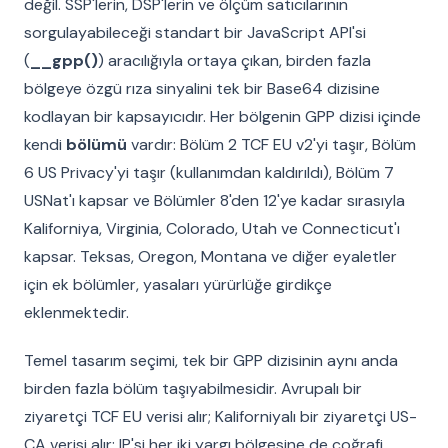
değil. SSP'lerin, DSP'lerin ve ölçüm satıcılarının
sorgulayabileceği standart bir JavaScript API'si
(
__gpp()
) aracılığıyla ortaya çıkan, birden fazla
bölgeye özgü rıza sinyalini tek bir Base64 dizisine
kodlayan bir kapsayıcıdır. Her bölgenin GPP dizisi içinde
kendi
bölümü
vardır: Bölüm 2 TCF EU v2'yi taşır, Bölüm
6 US Privacy'yi taşır (kullanımdan kaldırıldı), Bölüm 7
USNat'ı kapsar ve Bölümler 8'den 12'ye kadar sırasıyla
Kaliforniya, Virginia, Colorado, Utah ve Connecticut'ı
kapsar. Teksas, Oregon, Montana ve diğer eyaletler
için ek bölümler, yasaları yürürlüğe girdikçe
eklenmektedir.
Temel tasarım seçimi, tek bir GPP dizisinin aynı anda
birden fazla bölüm taşıyabilmesidir. Avrupalı bir
ziyaretçi TCF EU verisi alır; Kaliforniyalı bir ziyaretçi US-
CA verisi alır; IP'si her iki yargı bölgesine de coğrafi