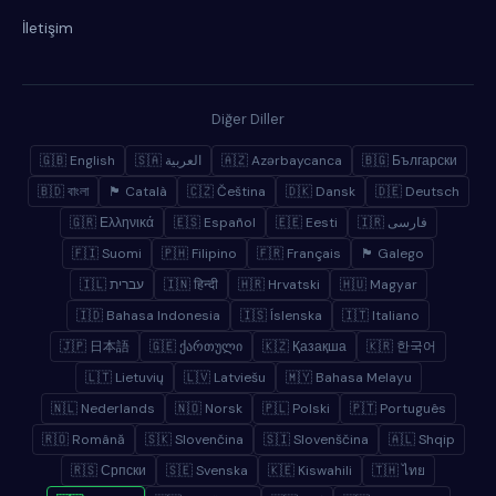
İletişim
Diğer Diller
🇬🇧 English
🇸🇦 العربية
🇦🇿 Azərbaycanca
🇧🇬 Български
🇧🇩 বাংলা
🏴 Català
🇨🇿 Čeština
🇩🇰 Dansk
🇩🇪 Deutsch
🇬🇷 Ελληνικά
🇪🇸 Español
🇪🇪 Eesti
🇮🇷 فارسی
🇫🇮 Suomi
🇵🇭 Filipino
🇫🇷 Français
🏴 Galego
🇮🇱 עברית
🇮🇳 हिन्दी
🇭🇷 Hrvatski
🇭🇺 Magyar
🇮🇩 Bahasa Indonesia
🇮🇸 Íslenska
🇮🇹 Italiano
🇯🇵 日本語
🇬🇪 ქართული
🇰🇿 Қазақша
🇰🇷 한국어
🇱🇹 Lietuvių
🇱🇻 Latviešu
🇲🇾 Bahasa Melayu
🇳🇱 Nederlands
🇳🇴 Norsk
🇵🇱 Polski
🇵🇹 Português
🇷🇴 Română
🇸🇰 Slovenčina
🇸🇮 Slovenščina
🇦🇱 Shqip
🇷🇸 Српски
🇸🇪 Svenska
🇰🇪 Kiswahili
🇹🇭 ไทย