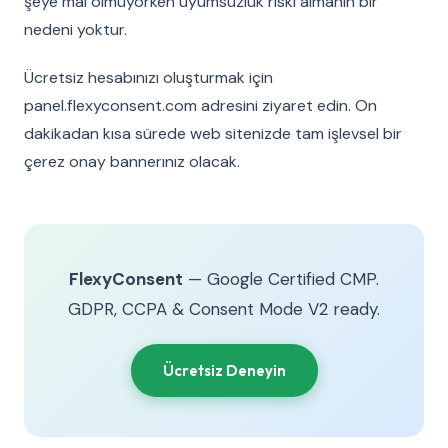
şeye mal olmuyorken uyumsuzluk riski almanın bir
nedeni yoktur.
Ücretsiz hesabınızı oluşturmak için
panel.flexyconsent.com adresini ziyaret edin. On
dakikadan kısa sürede web sitenizde tam işlevsel bir
çerez onay bannerınız olacak.
FlexyConsent
— Google Certified CMP.
GDPR, CCPA & Consent Mode V2 ready.
Ücretsiz Deneyin