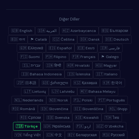
Diğer Diller
🇬🇧 English
🇸🇦 العربية
🇦🇿 Azərbaycanca
🇧🇬 Български
🇧🇩 বাংলা
🏴 Català
🇨🇿 Čeština
🇩🇰 Dansk
🇩🇪 Deutsch
🇬🇷 Ελληνικά
🇪🇸 Español
🇪🇪 Eesti
🇮🇷 فارسی
🇫🇮 Suomi
🇵🇭 Filipino
🇫🇷 Français
🏴 Galego
🇮🇱 עברית
🇮🇳 हिन्दी
🇭🇷 Hrvatski
🇭🇺 Magyar
🇮🇩 Bahasa Indonesia
🇮🇸 Íslenska
🇮🇹 Italiano
🇯🇵 日本語
🇬🇪 ქართული
🇰🇿 Қазақша
🇰🇷 한국어
🇱🇹 Lietuvių
🇱🇻 Latviešu
🇲🇾 Bahasa Melayu
🇳🇱 Nederlands
🇳🇴 Norsk
🇵🇱 Polski
🇵🇹 Português
🇷🇴 Română
🇸🇰 Slovenčina
🇸🇮 Slovenščina
🇦🇱 Shqip
🇷🇸 Српски
🇸🇪 Svenska
🇰🇪 Kiswahili
🇹🇭 ไทย
🇹🇷 Türkçe
🇺🇦 Українська
🇵🇰 اردو
🇺🇿 Oʻzbekcha
🇻🇳 Tiếng Việt
🇨🇳 中文
🇧🇾 Беларуская
🇷🇺 Русский