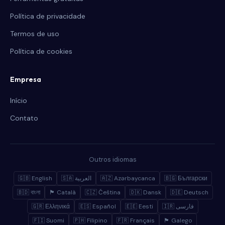
Política de privacidade
Termos de uso
Política de cookies
Empresa
Início
Contato
Outros idiomas
🇬🇧 English
🇸🇦 العربية
🇦🇿 Azərbaycanca
🇧🇬 Български
🇧🇩 বাংলা
🏴 Català
🇨🇿 Čeština
🇩🇰 Dansk
🇩🇪 Deutsch
🇬🇷 Ελληνικά
🇪🇸 Español
🇪🇪 Eesti
🇮🇷 فارسی
🇫🇮 Suomi
🇵🇭 Filipino
🇫🇷 Français
🏴 Galego