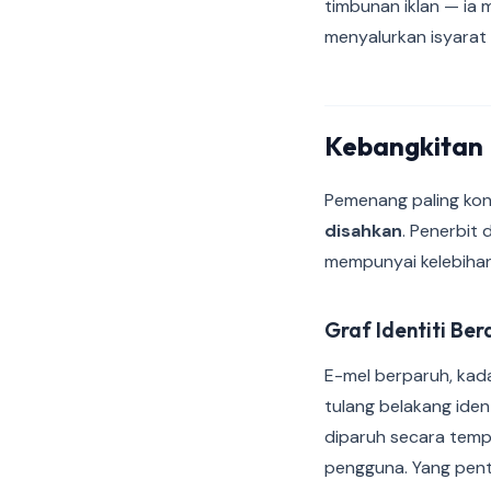
timbunan iklan — ia
menyalurkan isyarat
Kebangkitan 
Pemenang paling kon
disahkan
. Penerbit
mempunyai kelebihan
Graf Identiti Be
E-mel berparuh, kad
tulang belakang ide
diparuh secara temp
pengguna. Yang pent