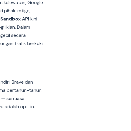
n kelewatan, Google
 pihak ketiga,
 Sandbox API
kini
i iklan. Dalam
gecil secara
ngan trafik berkuki
diri. Brave dan
lama bertahun-tahun.
g — sentiasa
a adalah opt-in.