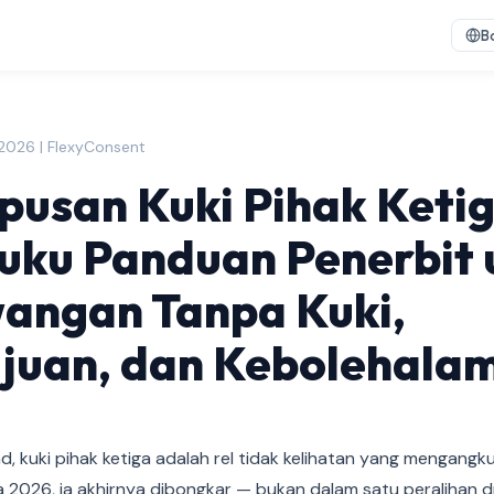
B
2026 | FlexyConsent
usan Kuki Pihak Keti
uku Panduan Penerbit 
angan Tanpa Kuki,
ujuan, dan Kebolehala
, kuki pihak ketiga adalah rel tidak kelihatan yang mengangk
 2026, ia akhirnya dibongkar — bukan dalam satu peralihan d