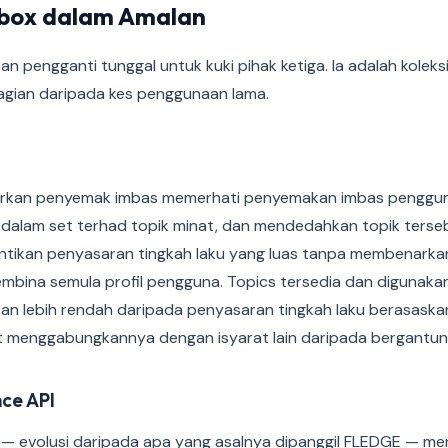
dbox dalam Amalan
n pengganti tunggal untuk kuki pihak ketiga. Ia adalah koleksi
gian daripada kes penggunaan lama.
rkan penyemak imbas memerhati penyemakan imbas penggun
dalam set terhad topik minat, dan mendedahkan topik ters
antikan penyasaran tingkah laku yang luas tanpa membenar
embina semula profil pengguna. Topics tersedia dan digunak
tan lebih rendah daripada penyasaran tingkah laku berasaska
 menggabungkannya dengan isyarat lain daripada bergantun
ce API
— evolusi daripada apa yang asalnya dipanggil FLEDGE — me