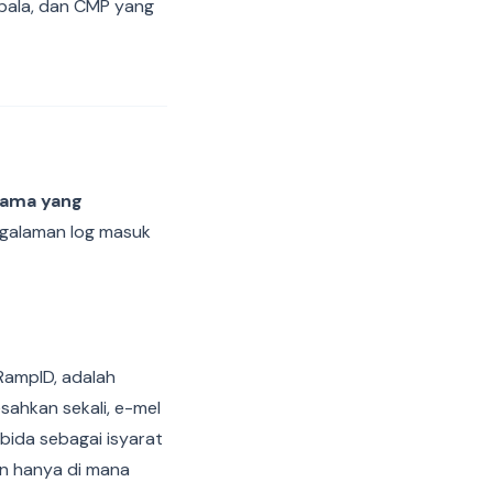
epala, dan CMP yang
rtama yang
engalaman log masuk
RampID, adalah
sahkan sekali, e-mel
ida sebagai isyarat
an hanya di mana