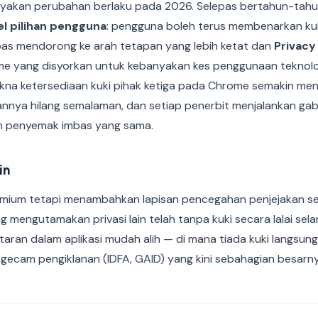
yakan perubahan berlaku pada 2026. Selepas bertahun-tahu
l pilihan pengguna
: pengguna boleh terus membenarkan kuki
as mendorong ke arah tetapan yang lebih ketat dan
Privacy
 yang disyorkan untuk kebanyakan kes penggunaan teknolog
akna ketersediaan kuki pihak ketiga pada Chrome semakin men
nnya hilang semalaman, dan setiap penerbit menjalankan gabu
m penyemak imbas yang sama.
in
mium tetapi menambahkan lapisan pencegahan penjejakan sen
 mengutamakan privasi lain telah tanpa kuki secara lalai se
taran dalam aplikasi mudah alih — di mana tiada kuki langsun
ngecam pengiklanan (IDFA, GAID) yang kini sebahagian besarny