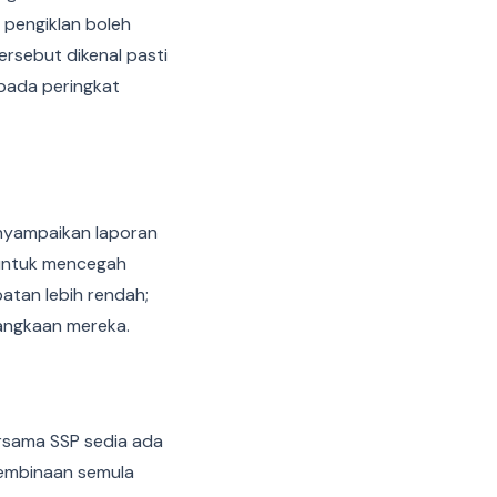
 pengiklan boleh
rsebut dikenal pasti
pada peringkat
enyampaikan laporan
 untuk mencegah
atan lebih rendah;
jangkaan mereka.
rsama SSP sedia ada
pembinaan semula