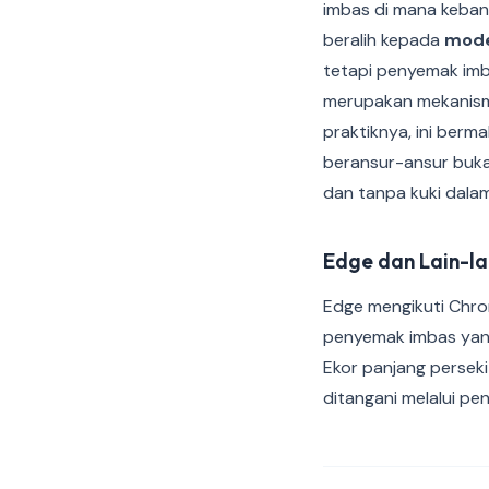
imbas di mana keban
beralih kepada
mode
tetapi penyemak imb
merupakan mekanisme
praktiknya, ini berm
beransur-ansur buka
dan tanpa kuki dala
Edge dan Lain-la
Edge mengikuti Chro
penyemak imbas yang
Ekor panjang perseki
ditangani melalui pe