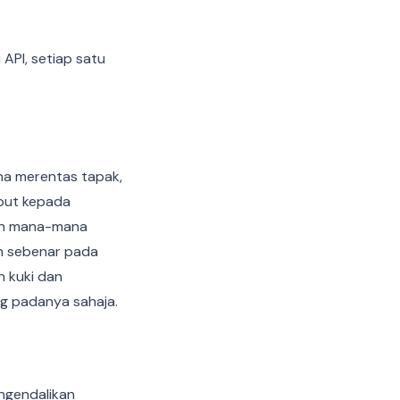
 API, setiap satu
a merentas tapak,
ebut kepada
kan mana-mana
an sebenar pada
n kuki dan
g padanya sahaja.
ngendalikan