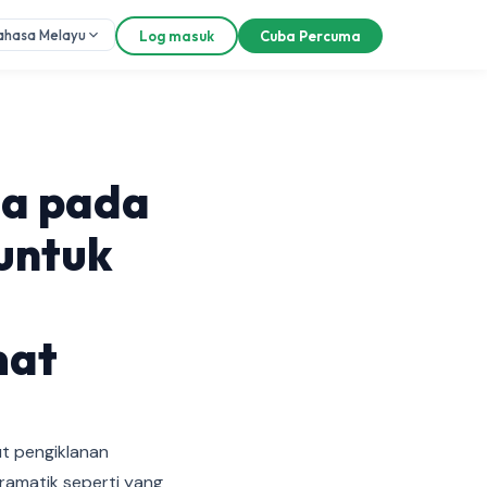
ahasa Melayu
Log masuk
Cuba Percuma
ga pada
untuk
mat
ut pengiklanan
ramatik seperti yang