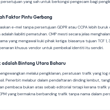
persetujuan yang sah untuk berkongsi pengecam bagi pengik
ah Faktor Pintu Gerbang
asaskan e-mel tanpa persetujuan GDPR atau CCPA lebih buruk 
 adalah liabiliti pematuhan. CMP mesti secara jelas menghalang
sama yang mengawal kuki pihak ketiga: biasanya tujuan TCF 1, 3
naran khusus vendor untuk pembekal identiti itu sendiri.
 adalah Bintang Utara Baharu
engewangkan melalui pengiklanan, peratusan trafik yang log 
il. Penerbit melabur dalam pendaftaran dinding lembut, tang
an pembaca bukan atas sebab editorial tetapi kerana trafik 
M yang bermakna berbanding trafik tanpa nama dalam perse