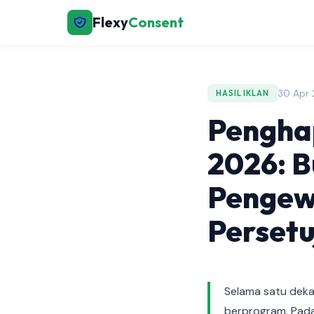
Flexy
Consent
30 Apr 
HASIL IKLAN
Penghap
2026: B
Pengew
Perset
Selama satu dekad
berprogram. Pada