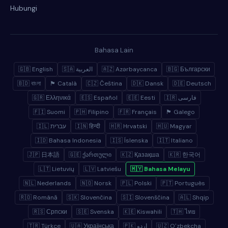
Hubungi
Bahasa Lain
🇬🇧 English
🇸🇦 العربية
🇦🇿 Azərbaycanca
🇧🇬 Български
🇧🇩 বাংলা
🏴 Català
🇨🇿 Čeština
🇩🇰 Dansk
🇩🇪 Deutsch
🇬🇷 Ελληνικά
🇪🇸 Español
🇪🇪 Eesti
🇮🇷 فارسی
🇫🇮 Suomi
🇵🇭 Filipino
🇫🇷 Français
🏴 Galego
🇮🇱 עברית
🇮🇳 हिन्दी
🇭🇷 Hrvatski
🇭🇺 Magyar
🇮🇩 Bahasa Indonesia
🇮🇸 Íslenska
🇮🇹 Italiano
🇯🇵 日本語
🇬🇪 ქართული
🇰🇿 Қазақша
🇰🇷 한국어
🇱🇹 Lietuvių
🇱🇻 Latviešu
🇲🇾 Bahasa Melayu
🇳🇱 Nederlands
🇳🇴 Norsk
🇵🇱 Polski
🇵🇹 Português
🇷🇴 Română
🇸🇰 Slovenčina
🇸🇮 Slovenščina
🇦🇱 Shqip
🇷🇸 Српски
🇸🇪 Svenska
🇰🇪 Kiswahili
🇹🇭 ไทย
🇹🇷 Türkçe
🇺🇦 Українська
🇵🇰 اردو
🇺🇿 Oʻzbekcha