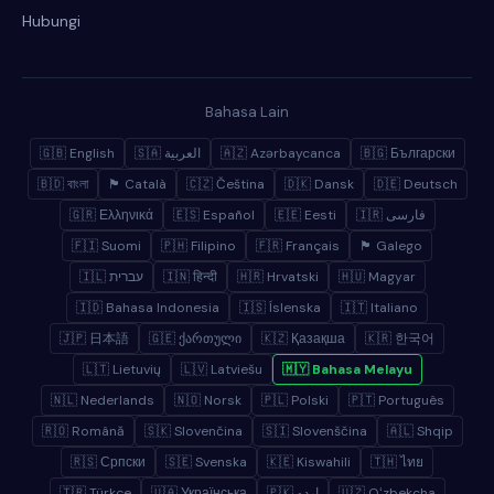
Hubungi
Bahasa Lain
🇬🇧 English
🇸🇦 العربية
🇦🇿 Azərbaycanca
🇧🇬 Български
🇧🇩 বাংলা
🏴 Català
🇨🇿 Čeština
🇩🇰 Dansk
🇩🇪 Deutsch
🇬🇷 Ελληνικά
🇪🇸 Español
🇪🇪 Eesti
🇮🇷 فارسی
🇫🇮 Suomi
🇵🇭 Filipino
🇫🇷 Français
🏴 Galego
🇮🇱 עברית
🇮🇳 हिन्दी
🇭🇷 Hrvatski
🇭🇺 Magyar
🇮🇩 Bahasa Indonesia
🇮🇸 Íslenska
🇮🇹 Italiano
🇯🇵 日本語
🇬🇪 ქართული
🇰🇿 Қазақша
🇰🇷 한국어
🇱🇹 Lietuvių
🇱🇻 Latviešu
🇲🇾 Bahasa Melayu
🇳🇱 Nederlands
🇳🇴 Norsk
🇵🇱 Polski
🇵🇹 Português
🇷🇴 Română
🇸🇰 Slovenčina
🇸🇮 Slovenščina
🇦🇱 Shqip
🇷🇸 Српски
🇸🇪 Svenska
🇰🇪 Kiswahili
🇹🇭 ไทย
🇹🇷 Türkçe
🇺🇦 Українська
🇵🇰 اردو
🇺🇿 Oʻzbekcha